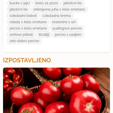
bucke z jajci
testo za pizzo
jabolcni kis
jabolćni kis
zelenjavna juha s kislo smetano
cokoladni biskvit
cokoladna krema
rolada s kislo smetano
testenine s siri
pecivo s kislo smetano
pudingovo pecivo
orehovi piškoti
štruklji
pecivo s sadjem
zelo dobro pecivo
IZPOSTAVLJENO