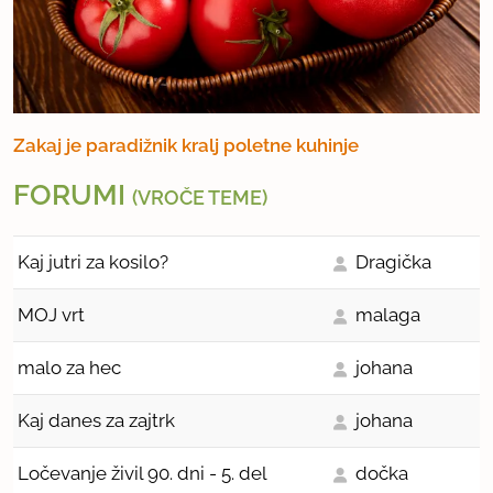
Zakaj je paradižnik kralj poletne kuhinje
FORUMI
(VROČE TEME)
Kaj jutri za kosilo?
Dragička
MOJ vrt
malaga
malo za hec
johana
Kaj danes za zajtrk
johana
Ločevanje živil 90. dni - 5. del
dočka