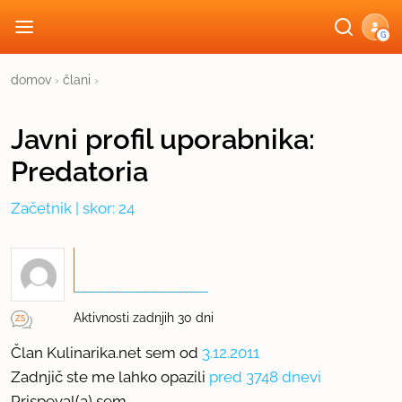
G
domov
›
člani
›
Javni profil
uporabnika:
Predatoria
Začetnik
| skor: 24
Aktivnosti zadnjih 30 dni
Član Kulinarika.net sem od
3.12.2011
Zadnjič ste me lahko opazili
pred 3748 dnevi
Prispeval(a) sem