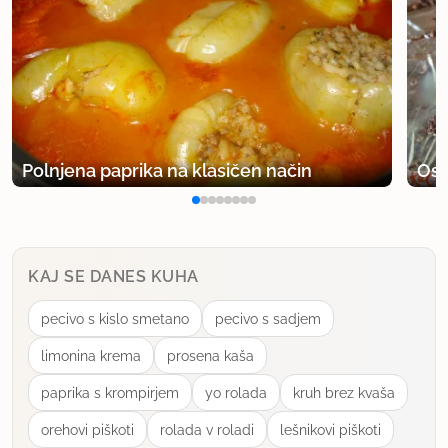
Polnjena paprika na klasičen način
Osv
KAJ SE DANES KUHA
pecivo s kislo smetano
pecivo s sadjem
limonina krema
prosena kaša
paprika s krompirjem
yo rolada
kruh brez kvaša
orehovi piškoti
rolada v roladi
lešnikovi piškoti