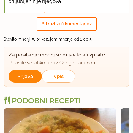
priljubljenih je njegova
http://www.kulinarika.net/recepti/1441/sirove-
jedi/giba
Prikaži več komentarjev
uporabno
Število mnenj: 5, prikazujem mnenja od 1 do 5
trac
Za pošiljanje mnenj se prijavite ali vpišite.
član od 2010
568 sporočil
Prijavite se lahko tudi z Google računom.
6.6.2013 ob 8:22
Prijava
Vpis
Tako pripravljam sirov burek oz. sirnico, ker se mi
dopade tak način 'mečkanja testa'. Bomo pa
PODOBNI RECEPTI
probali tudi opisani nadev.
uporabno
Parizarica