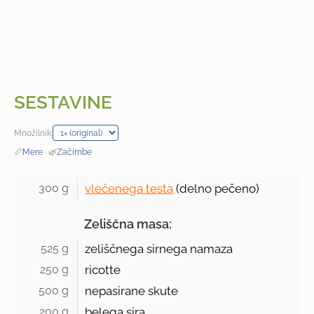
SESTAVINE
Množilnik:
📏
Mere
·
🌿
Začimbe
300 g 
vlečenega testa
(delno pečeno)
Zeliščna masa:
525 g 
zeliščnega sirnega namaza
250 g 
ricotte
500 g 
nepasirane skute
200 g 
belega sira