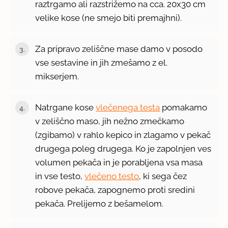
raztrgamo ali razstrižemo na cca. 20x30 cm
velike kose (ne smejo biti premajhni).
Za pripravo zeliščne mase damo v posodo
vse sestavine in jih zmešamo z el.
mikserjem.
Natrgane kose
vlečenega testa
pomakamo
v zeliščno maso, jih nežno zmečkamo
(zgibamo) v rahlo kepico in zlagamo v pekač
drugega poleg drugega. Ko je zapolnjen ves
volumen pekača in je porabljena vsa masa
in vse testo,
vlečeno testo
, ki sega čez
robove pekača, zapognemo proti sredini
pekača. Prelijemo z bešamelom.