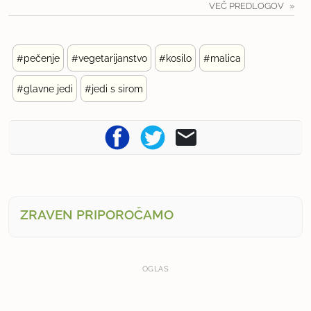
VEČ PREDLOGOV
#pečenje
#vegetarijanstvo
#kosilo
#malica
#glavne jedi
#jedi s sirom
ZRAVEN PRIPOROČAMO
OGLAS