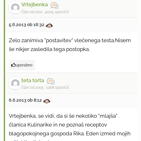
Vrtejbenka
član od 2011
4005 sporočil
5.6.2013 ob 16:32
Zelo zanimiva "postavitev" vlečenega testa.Nisem
še nikjer zasledila tega postopka.
uporabno
teta torta
član od 2005
1268 sporočil
6.6.2013 ob 8:12
Vrtejbenka, se vidi, da si še nekoliko "mlajša"
članica Kulinarike in ne poznaš receptov
blagopokojnega gospoda Rika. Eden izmed mojih