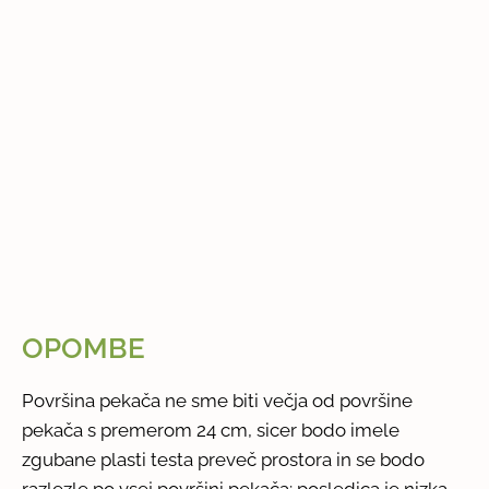
OPOMBE
Površina pekača ne sme biti večja od površine
pekača s premerom 24 cm, sicer bodo imele
zgubane plasti testa preveč prostora in se bodo
razlezle po vsej površini pekača; posledica je nizka