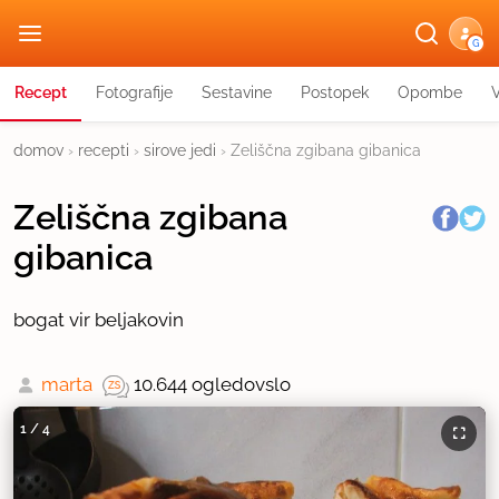
G
Recept
Fotografije
Sestavine
Postopek
Opombe
domov
›
recepti
›
sirove jedi
›
Zeliščna zgibana gibanica
Zeliščna zgibana
gibanica
bogat vir beljakovin
marta
10.644 ogledov
slo
1
/
4