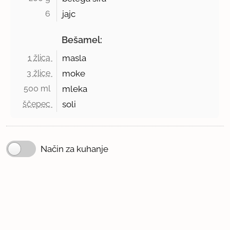
6 
jajc
Bešamel:
1 žlica 
masla
3 žlice 
moke
500 ml 
mleka
ščepec 
soli
Način za kuhanje