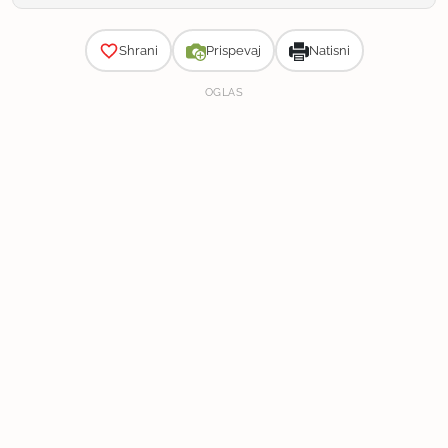
Zahtevnost
Shrani
Prispevaj
Natisni
OGLAS