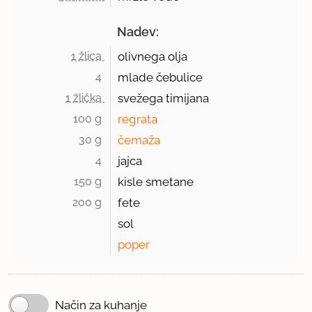
Nadev:
1 žlica 
olivnega olja
4 
mlade čebulice
1 žlička 
svežega timijana
100 g 
regrata
30 g 
čemaža
4 
jajca
150 g 
kisle smetane
200 g 
fete
sol
poper
Način za kuhanje