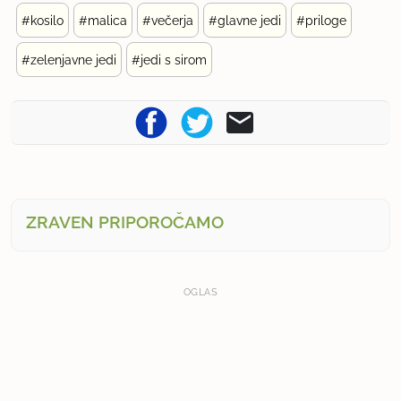
#kosilo
#malica
#večerja
#glavne jedi
#priloge
#zelenjavne jedi
#jedi s sirom
ZRAVEN PRIPOROČAMO
OGLAS