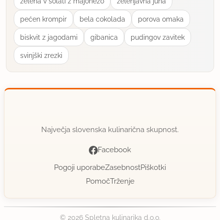
zelena v solati z majonezo
zelenjavna juha
pećen krompir
bela cokolada
porova omaka
biskvit z jagodami
gibanica
pudingov zavitek
svinjški zrezki
Največja slovenska kulinarična skupnost.
Facebook
Pogoji uporabe
Zasebnost
Piškotki
Pomoč
Trženje
© 2026 Spletna kulinarika d.o.o.