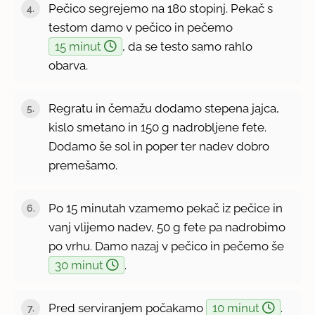
Pečico segrejemo na 180 stopinj. Pekač s
testom damo v pečico in pečemo
15 minut
, da se testo samo rahlo
obarva.
Regratu in čemažu dodamo stepena jajca,
kislo smetano in 150 g nadrobljene fete.
Dodamo še sol in poper ter nadev dobro
premešamo.
Po 15 minutah vzamemo pekač iz pečice in
vanj vlijemo nadev, 50 g fete pa nadrobimo
po vrhu. Damo nazaj v pečico in pečemo še
30 minut
.
Pred serviranjem počakamo
10 minut
.