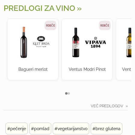
PREDLOGI ZA VINO
RDEČE
RDEČE
Bagueri merlot
Ventus Modri Pinot
Ventu
VEČ PREDLOGOV
#pečenje
#pomlad
#vegetarijanstvo
#brez glutena