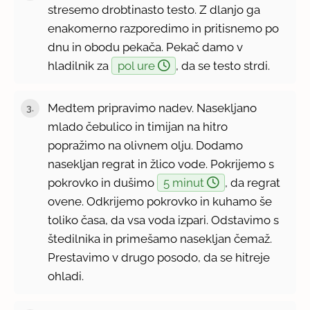
stresemo drobtinasto testo. Z dlanjo ga
enakomerno razporedimo in pritisnemo po
dnu in obodu pekača. Pekač damo v
hladilnik za
pol ure
, da se testo strdi.
Medtem pripravimo nadev. Nasekljano
mlado čebulico in timijan na hitro
popražimo na olivnem olju. Dodamo
nasekljan regrat in žlico vode. Pokrijemo s
pokrovko in dušimo
5 minut
, da regrat
ovene. Odkrijemo pokrovko in kuhamo še
toliko časa, da vsa voda izpari. Odstavimo s
štedilnika in primešamo nasekljan čemaž.
Prestavimo v drugo posodo, da se hitreje
ohladi.