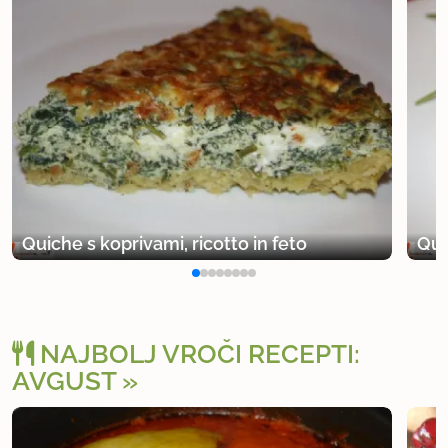
Quiche s koprivami, ricotto in feto
Qui
NAJBOLJ VROČI RECEPTI:
AVGUST