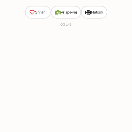
Shrani
Prispevaj
Natisni
OGLAS