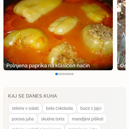
Polnjena paprika na klasičen način
Osv
KAJ SE DANES KUHA
zelena v solati
bela ćokolada
buce z jajci
porova juha
skutina torta
mandljevi piškoti