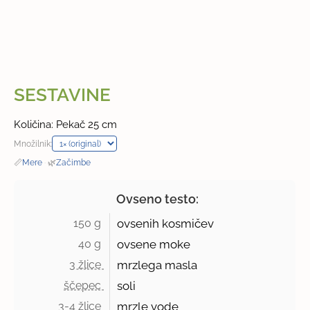
SESTAVINE
Količina: Pekač 25 cm
Množilnik:
📏
Mere
·
🌿
Začimbe
Ovseno testo:
150 g 
ovsenih kosmičev
40 g 
ovsene moke
3 žlice 
mrzlega masla
ščepec 
soli
3-4 žlice 
mrzle vode