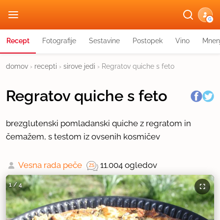
G
Recept
Fotografije
Sestavine
Postopek
Vino
Mnen
domov
›
recepti
›
sirove jedi
›
Regratov quiche s feto
Regratov quiche s feto
brezglutenski pomladanski quiche z regratom in
čemažem, s testom iz ovsenih kosmičev
Vesna rada peče
11.004 ogledov
1
/
4