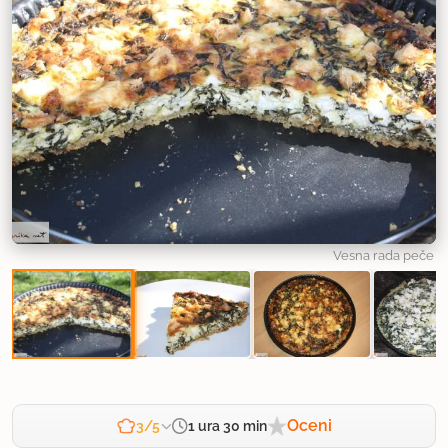
Vesna rada peče
Oceni
1 ura 30 min
3/5
Zahtevnost