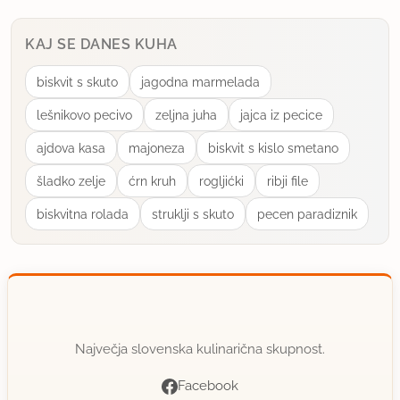
KAJ SE DANES KUHA
biskvit s skuto
jagodna marmelada
lešnikovo pecivo
zeljna juha
jajca iz pecice
ajdova kasa
majoneza
biskvit s kislo smetano
šladko zelje
ćrn kruh
rogljićki
ribji file
biskvitna rolada
struklji s skuto
pecen paradiznik
Največja slovenska kulinarična skupnost.
Facebook