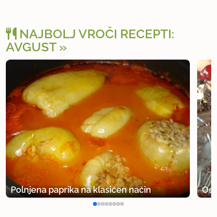
NAJBOLJ VROČI RECEPTI:
AVGUST
Polnjena paprika na klasičen način
Osv