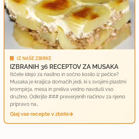
IZ NAŠE ZBIRKE
IZBRANIH 36 RECEPTOV ZA MUSAKA
Iščete idejo za nasitno in sočno kosilo iz pečice?
Musaka je kraljica domačih jedi, ki s svojimi plastmi
krompirja, mesa in preliva vedno navduši vso
družino. Odkrijte ### preverjenih načinov za njeno
pripravo na…
Glej vse recepte v zbirki