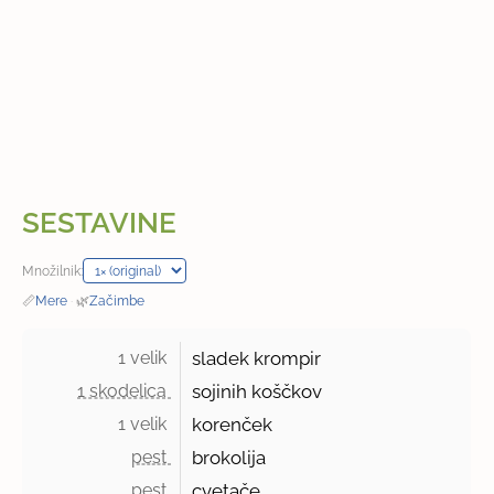
SESTAVINE
Množilnik:
📏
Mere
·
🌿
Začimbe
1 velik 
sladek krompir
1 skodelica 
sojinih koščkov
1 velik 
korenček
pest 
brokolija
pest 
cvetače