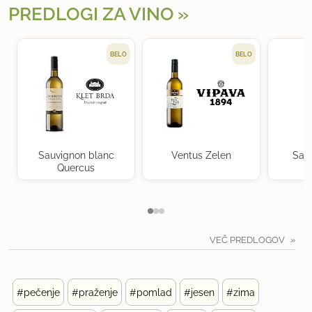
PREDLOGI ZA VINO
BELO
BELO
Sauvignon blanc
Ventus Zelen
Sau
Quercus
VEČ PREDLOGOV
#pečenje
#praženje
#pomlad
#jesen
#zima