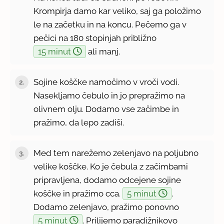
Krompirja damo kar veliko, saj ga položimo
le na začetku in na koncu. Pečemo ga v
pečici na 180 stopinjah približno
15 minut
ali manj.
Sojine koščke namočimo v vroči vodi.
2.
Nasekljamo čebulo in jo prepražimo na
olivnem olju. Dodamo vse začimbe in
pražimo, da lepo zadiši.
Med tem narežemo zelenjavo na poljubno
3.
velike koščke. Ko je čebula z začimbami
pripravljena, dodamo odcejene sojine
koščke in pražimo cca.
5 minut
.
Dodamo zelenjavo, pražimo ponovno
5 minut
. Prilijemo paradižnikovo