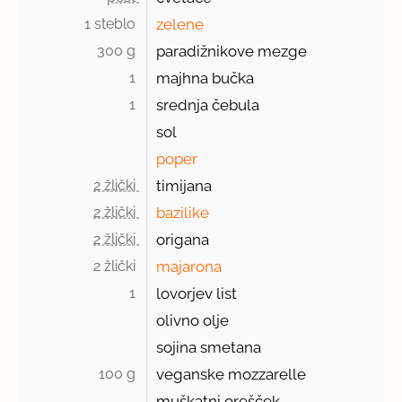
1 steblo 
zelene
300 g 
paradižnikove mezge
1 
majhna bučka
1 
srednja čebula
sol
poper
2 žlički 
timijana
2 žlički 
bazilike
2 žlički 
origana
2 žlički 
majarona
1 
lovorjev list
olivno olje
sojina smetana
100 g 
veganske mozzarelle
muškatni orešček