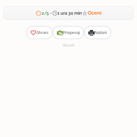
Oceni
1 ura 30 min
2/5
Zahtevnost
Shrani
Prispevaj
Natisni
OGLAS