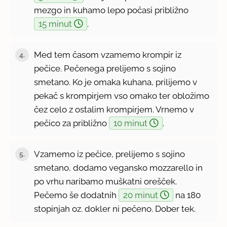
mezgo in kuhamo lepo počasi približno
15 minut
.
Med tem časom vzamemo krompir iz
4.
pečice. Pečenega prelijemo s sojino
smetano. Ko je omaka kuhana, prilijemo v
pekač s krompirjem vso omako ter obložimo
čez celo z ostalim krompirjem. Vrnemo v
pečico za približno
10 minut
.
Vzamemo iz pečice, prelijemo s sojino
5.
smetano, dodamo vegansko mozzarello in
po vrhu naribamo muškatni orešček.
Pečemo še dodatnih
20 minut
na 180
stopinjah oz. dokler ni pečeno. Dober tek.