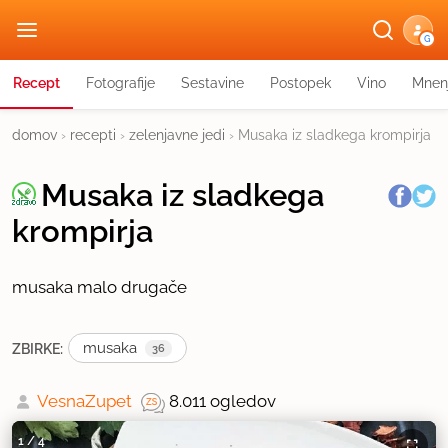
G
Recept
Fotografije
Sestavine
Postopek
Vino
Mnen
domov
›
recepti
›
zelenjavne jedi
›
Musaka iz sladkega krompirja
Musaka iz sladkega
krompirja
musaka malo drugače
musaka
ZBIRKE:
36
VesnaZupet
8.011 ogledov
1
/
4