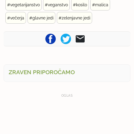
#vegetarijanstvo
#veganstvo
#kosilo
#malica
#večerja
#glavne jedi
#zelenjavne jedi
ZRAVEN PRIPOROČAMO
OGLAS