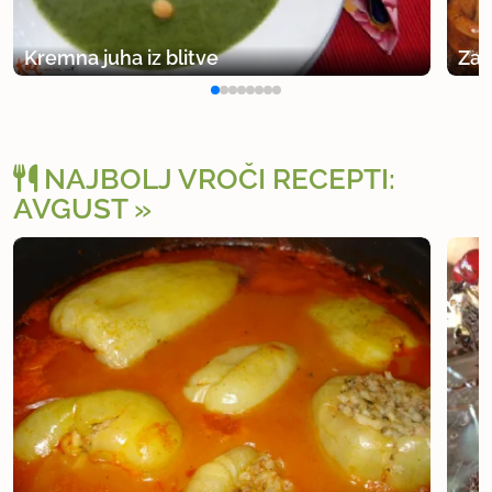
Kremna juha iz blitve
Zač
NAJBOLJ VROČI RECEPTI:
AVGUST