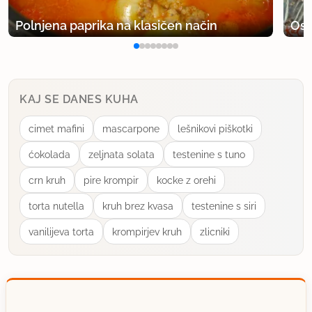
Polnjena paprika na klasičen način
Osv
KAJ SE DANES KUHA
cimet mafini
mascarpone
lešnikovi piškotki
ćokolada
zeljnata solata
testenine s tuno
crn kruh
pire krompir
kocke z orehi
torta nutella
kruh brez kvasa
testenine s siri
vanilijeva torta
krompirjev kruh
zlicniki