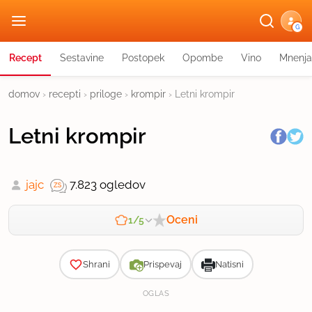
G
Recept
Sestavine
Postopek
Opombe
Vino
Mnenja
domov
›
recepti
›
priloge
›
krompir
›
Letni krompir
Letni krompir
jajc
7.823 ogledov
Oceni
1/5
Zahtevnost
Shrani
Prispevaj
Natisni
OGLAS