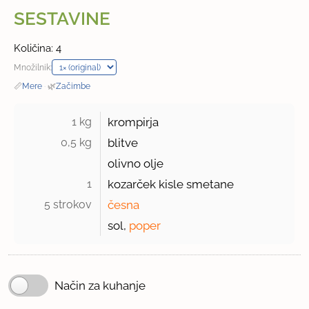
SESTAVINE
Količina: 4
Množilnik:
📏
Mere
·
🌿
Začimbe
1 kg 
krompirja
0,5 kg 
blitve
olivno olje
1 
kozarček kisle smetane
5 strokov 
česna
sol,
poper
Način za kuhanje