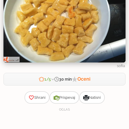
sofia
Oceni
30 min
1/5
Zahtevnost
Shrani
Prispevaj
Natisni
OGLAS