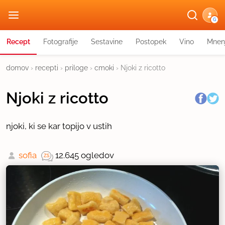
G
Recept
Fotografije
Sestavine
Postopek
Vino
Mnen
domov
›
recepti
›
priloge
›
cmoki
›
Njoki z ricotto
Njoki z ricotto
njoki, ki se kar topijo v ustih
sofia
12.645 ogledov