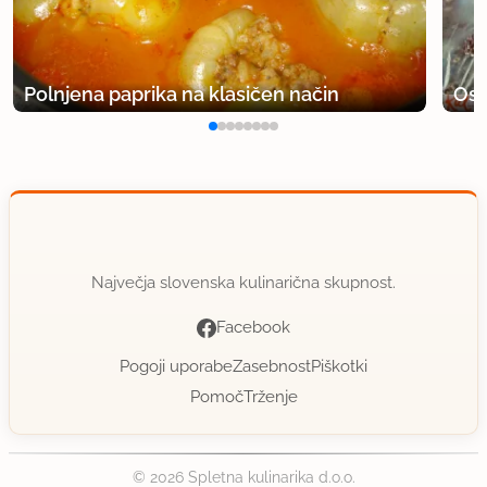
Polnjena paprika na klasičen način
Osv
Največja slovenska kulinarična skupnost.
Facebook
Pogoji uporabe
Zasebnost
Piškotki
Pomoč
Trženje
© 2026 Spletna kulinarika d.o.o.