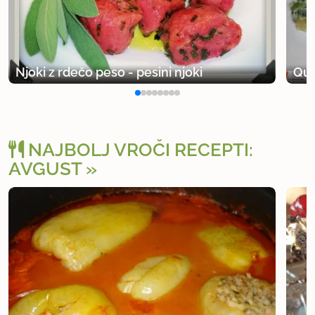
Njoki z rdečo peso - pesini njoki
Qui
NAJBOLJ VROČI RECEPTI:
AVGUST