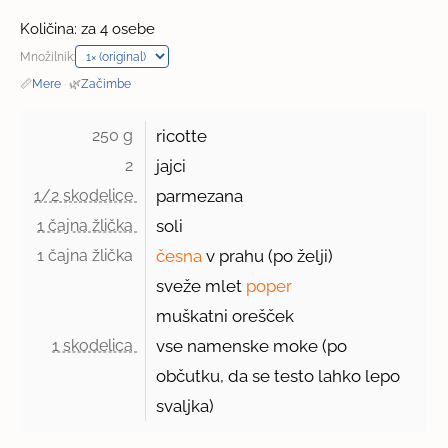
Količina: za 4 osebe
Množilnik:
📏
Mere
·
🌿
Začimbe
250 g 
ricotte
2 
jajci
1/2 skodelice 
parmezana
1 čajna žlička 
soli
1 čajna žlička 
česna
v prahu (po želji)
sveže mlet
poper
muškatni orešček
1 skodelica 
vse namenske moke (po
občutku, da se testo lahko lepo
svaljka)