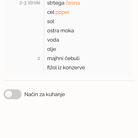
2-3 stroki 
strtega
česna
cel
poper
sol
ostra moka
voda
olje
2 
majhni čebuli
fižol iz konzerve
Način za kuhanje