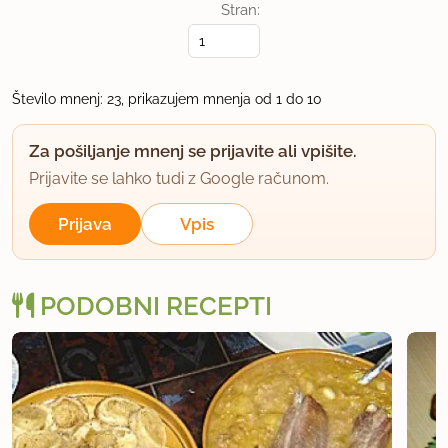
Stran:
6.10.2014 ob 18:40
Nak, tenstano je praženo. Tenstan krompir je
Število mnenj: 23, prikazujem mnenja od 1 do 10
pražen krompir, pa obračaj kolikor hočeš.. Vsaj v
mojem rodnem mestu Ljubljani tako pravimo, za
Za pošiljanje mnenj se prijavite ali vpišite.
Zasavje pa ne vem. Sori Hedonist! Renstan, restan,
Prijavite se lahko tudi z Google računom.
tenstan so iz istega gnezda bi rekla.To pomeni, da
Prijava
Vpis
na maščobi tenstamo čebulo, meso, zelje... Moram
pa vprašati še našega strička, kam spada dušeno.
Mislim, da kar v isto družino.
PODOBNI RECEPTI
uporabno
naor
član od 2010
7767 sporočil
6.10.2014 ob 18:43