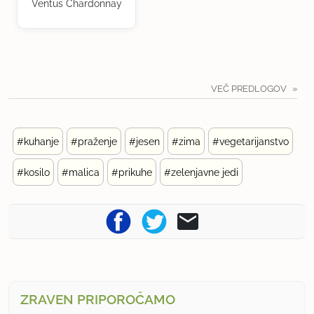
Ventus Chardonnay
VEČ PREDLOGOV
#kuhanje
#praženje
#jesen
#zima
#vegetarijanstvo
#kosilo
#malica
#prikuhe
#zelenjavne jedi
ZRAVEN PRIPOROČAMO