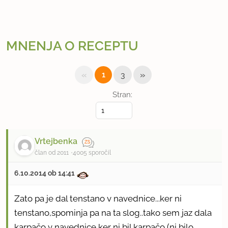
MNENJA O RECEPTU
«
»
1
3
Stran:
Vrtejbenka
član od 2011
4005 sporočil
6.10.2014 ob 14:41
Zato pa je dal tenstano v navednice...ker ni
tenstano,spominja pa na ta slog..tako sem jaz dala
karpačo v navednice,ker ni bil karpačo (ni bilo