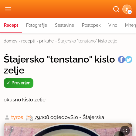
G
Recept
Fotografije
Sestavine
Postopek
Vino
Mnen
domov
›
recepti
›
prikuhe
›
Štajersko "tenstano" kislo zelje
Štajersko "tenstano" kislo
zelje
Preverjen
okusno kislo zelje
tyros
79.108 ogledov
Slo - Štajerska
1
/
3