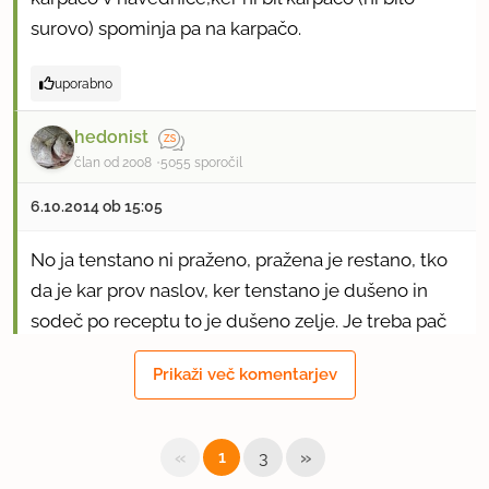
surovo) spominja pa na karpačo.
uporabno
hedonist
član od 2008
5055 sporočil
6.10.2014 ob 15:05
No ja tenstano ni praženo, pražena je restano, tko
da je kar prov naslov, ker tenstano je dušeno in
sodeč po receptu to je dušeno zelje. Je treba pač
mal bolj prebrat ne pa kar takoj usekat .
Prikaži več komentarjev
uporabno
«
»
1
3
naor
član od 2010
7767 sporočil