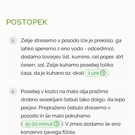
POSTOPEK
Zelje stresemo v posodo (če je prekislo, ga
lahko speremo z eno vodo - odcedimo),
dodamo lovorjev list, kumino, cel poper, strt
česen, sol. Zelje kuhamo posebej toliko
časa, da je kuhano oz. okoli
1 ure
.
Posebej v kozici na malo olja pražimo
drobno sesekljani čebuli tako dolgo, da lepo
porjavi. Prepraženo čebulo stresemo v
posodo in še malo pokuhamo
(
15-20 minut
). V zmes dodamo še eno
konzervo rjavega fižola.