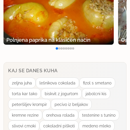
uporabno
zzak1977
član od 2009
2193 sporočil
Polnjena paprika na klasičen način
Osv
6.10.2014 ob 18:59
Jaz tudi mislim da tenstano ni isto kot praženo.
Tenstano je nekaj kar pacamo v posodi ure in ure,
KAJ SE DANES KUHA
počasi z nekaj tekočine. Pražimo pa nekaj na hitro
brez tekočine na maščobi. Semena na primer.
zeljna juha
lešnikova cokolada
fizol s smetano
Težko rečemo, da so tenstana.
torta kar tako
biskvit z jogurtom
jabolcni kis
uporabno
peteršiljev krompir
pecivo iz beljakov
kremne rezine
orehova rolada
testenine s tunino
Vrtejbenka
član od 2011
4005 sporočil
slivovi cmoki
cokoladni piškoti
medeno mleko