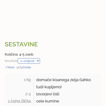
SESTAVINE
Količina: 4-5 oseb
Množilnik:
📏
Mere
·
🌿
Začimbe
1 kg 
domače kisanega zelja (lahko
tudi kupljeno)
2-3 
lovorjevi listi
1 čajna žlička 
cele kumine