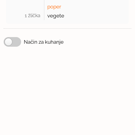
poper
1 žlička 
vegete
Način za kuhanje