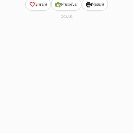
Shrani
Prispevaj
Natisni
OGLAS