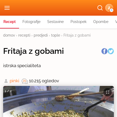
G
Recept
Fotografije
Sestavine
Postopek
Opombe
domov
›
recepti
›
predjedi
›
tople
›
Fritaja z gobami
Fritaja z gobami
istrska specialiteta
pinki
10.215 ogledov
1
/
2