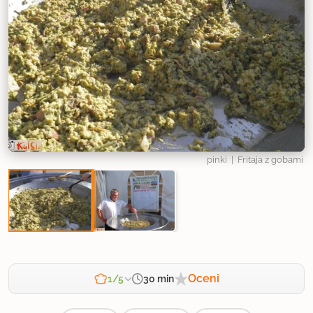
pinki
| Fritaja z gobami
Oceni
30 min
1/5
Zahtevnost