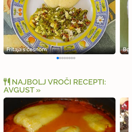
Fritaja s česnom
Bor
NAJBOLJ VROČI RECEPTI:
AVGUST