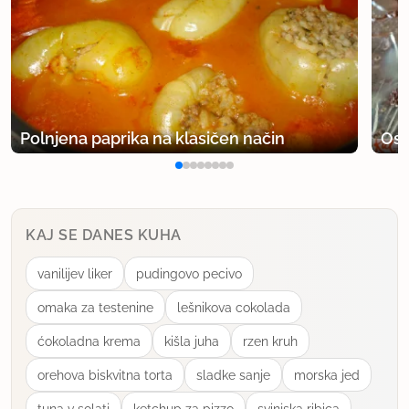
Polnjena paprika na klasičen način
Osv
KAJ SE DANES KUHA
vanilijev liker
pudingovo pecivo
omaka za testenine
lešnikova cokolada
ćokoladna krema
kišla juha
rzen kruh
orehova biskvitna torta
sladke sanje
morska jed
tuna v solati
ketchup za pizzo
svinjska ribica