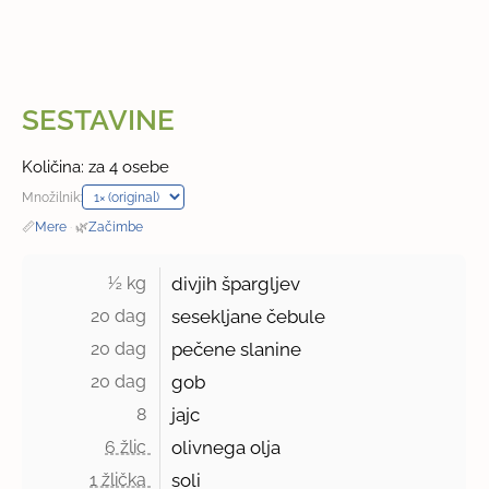
SESTAVINE
Količina: za 4 osebe
Množilnik:
📏
Mere
·
🌿
Začimbe
½ kg 
divjih špargljev
20 dag 
sesekljane čebule
20 dag 
pečene slanine
20 dag 
gob
8 
jajc
6 žlic 
olivnega olja
1 žlička 
soli