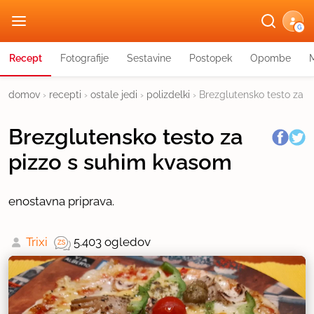
G
Recept
Fotografije
Sestavine
Postopek
Opombe
domov
›
recepti
›
ostale jedi
›
polizdelki
›
Brezglutensko testo za 
Brezglutensko testo za
pizzo s suhim kvasom
enostavna priprava.
Trixi
5.403 ogledov