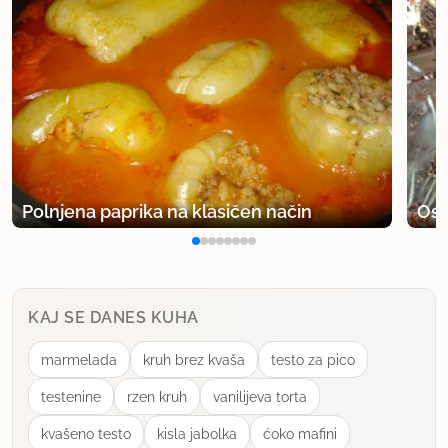
Polnjena paprika na klasičen način
Osv
KAJ SE DANES KUHA
marmelada
kruh brez kvaša
testo za pico
testenine
rzen kruh
vanilijeva torta
kvašeno testo
kisla jabolka
ćoko mafini