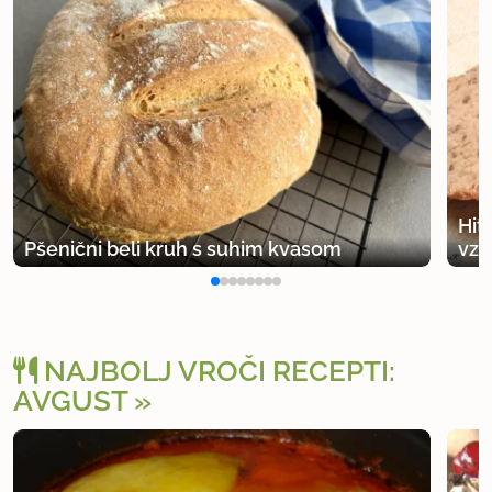
Hitr
Pšenični beli kruh s suhim kvasom
vzh
NAJBOLJ VROČI RECEPTI:
AVGUST