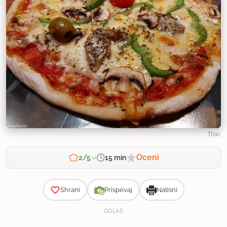
Trixi
Oceni
15 min
2/5
Zahtevnost
Shrani
Prispevaj
Natisni
OGLAS