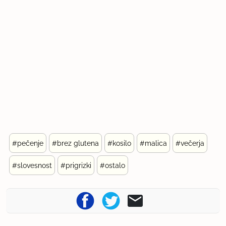
#pečenje
#brez glutena
#kosilo
#malica
#večerja
#slovesnost
#prigrizki
#ostalo