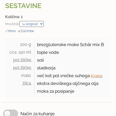
SESTAVINE
Količina: 1
Množilnik:
📏
Mere
·
🌿
Začimbe
200 g 
brezglutenske moke Schär mix B
cca. 150 ml 
tople vode
pol žličke 
soli
pol žličke 
sladkorja
malo 
več kot pol vrečke suhega
kvasa
žlica 
ekstra deviškega oljčnega olja
moka za posipanje
Način za kuhanje