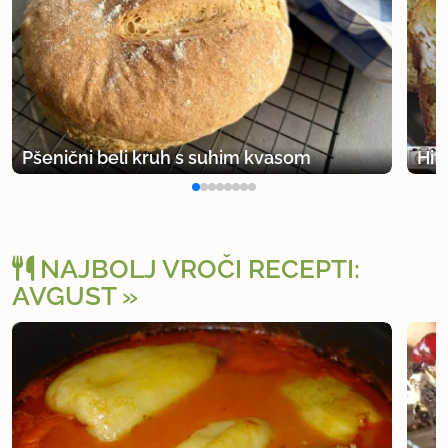
Pšenični beli kruh s suhim kvasom
Hit
NAJBOLJ VROČI RECEPTI:
AVGUST