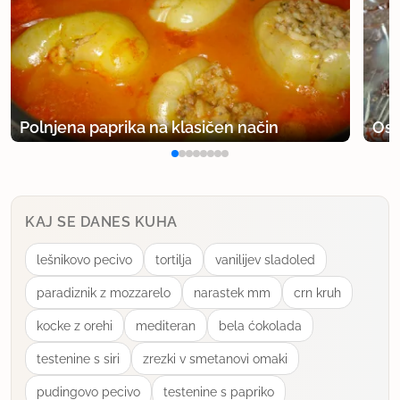
Polnjena paprika na klasičen način
Osv
KAJ SE DANES KUHA
lešnikovo pecivo
tortilja
vanilijev sladoled
paradiznik z mozzarelo
narastek mm
crn kruh
kocke z orehi
mediteran
bela ćokolada
testenine s siri
zrezki v smetanovi omaki
pudingovo pecivo
testenine s papriko