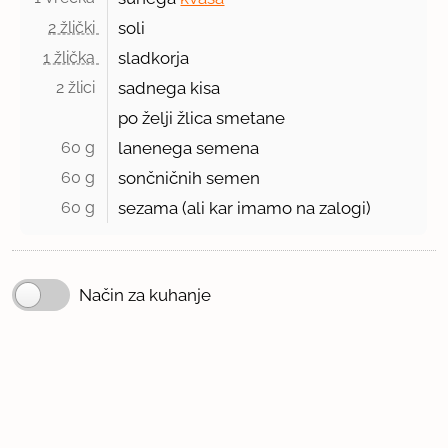
2 žlički 
soli
1 žlička 
sladkorja
2 žlici 
sadnega kisa
po želji žlica smetane
60 g 
lanenega semena
60 g 
sončničnih semen
60 g 
sezama (ali kar imamo na zalogi)
Način za kuhanje