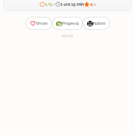
4
1 ura 15 min
1/5
(1)
Zahtevnost
Shrani
Prispevaj
Natisni
OGLAS