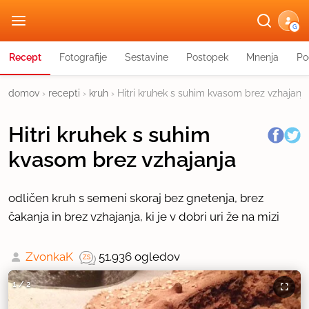
G
Recept
Fotografije
Sestavine
Postopek
Mnenja
Po
domov
›
recepti
›
kruh
›
Hitri kruhek s suhim kvasom brez vzhajanja
Hitri kruhek s suhim
kvasom brez vzhajanja
odličen kruh s semeni skoraj bez gnetenja, brez
čakanja in brez vzhajanja, ki je v dobri uri že na mizi
ZvonkaK
51.936 ogledov
1
/
2