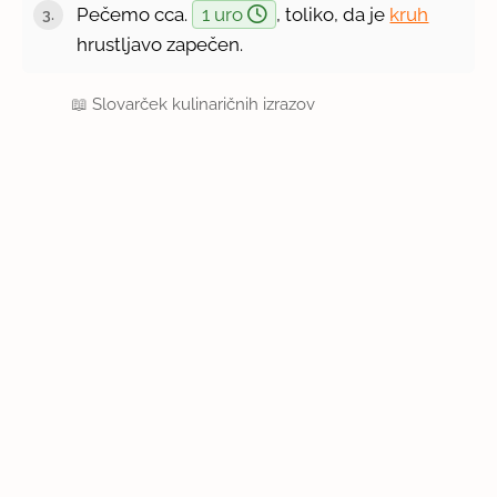
Pečemo cca.
1 uro
, toliko, da je
kruh
hrustljavo zapečen.
📖
Slovarček kulinaričnih izrazov