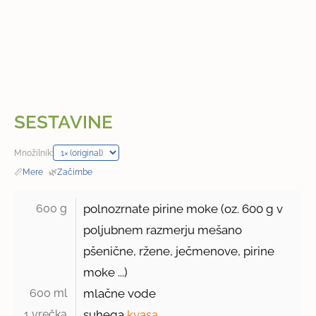
SESTAVINE
Množilnik:
📏
Mere
·
🌿
Začimbe
600 g 
polnozrnate pirine moke (oz.
600 g
v
poljubnem razmerju mešano
pšenične, ržene, ječmenove, pirine
moke ...)
600 ml 
mlačne vode
1 vrečka 
suhega
kvasa