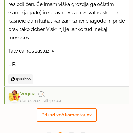
res odličen. Če imam viška grozdja ga očistim
(samo jagode) in spravim v zamrzovalno skrinjo,
kasneje dam kuhat kar zamrznjene jagode in pride
prav tako dober. V skrinji je lahko tudi nekaj
mesecev.
Tale čaj res zasluži 5.
L.P.
uporabno
Vegica
član od 2005
96 sporočil
24.9.2009 ob 8:20
Prikaži več komentarjev
Dobra ideja :)