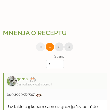
MNENJA O RECEPTU
«
»
1
2
Stran:
gerna
član od 2007
228 sporočil
24.9.2009 ob 7:47
Jaz takle čaj kuham samo iz grozdja "izabela". Je