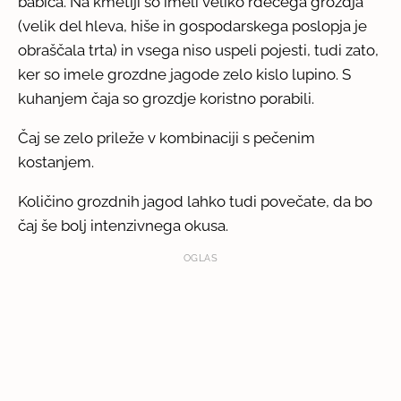
babica. Na kmetiji so imeli veliko rdečega grozdja
(velik del hleva, hiše in gospodarskega poslopja je
obraščala trta) in vsega niso uspeli pojesti, tudi zato,
ker so imele grozdne jagode zelo kislo lupino. S
kuhanjem čaja so grozdje koristno porabili.
Čaj se zelo prileže v kombinaciji s pečenim
kostanjem.
Količino grozdnih jagod lahko tudi povečate, da bo
čaj še bolj intenzivnega okusa.
OGLAS