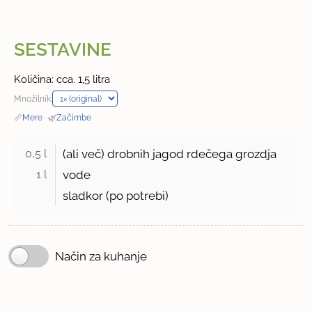
SESTAVINE
Količina: cca. 1,5 litra
Množilnik:
📏
Mere
·
🌿
Začimbe
0,5 l 
(ali več) drobnih jagod rdečega grozdja
1 l 
vode
sladkor (po potrebi)
Način za kuhanje