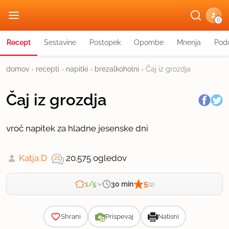
G
Recept
Sestavine
Postopek
Opombe
Mnenja
Podo
domov
›
recepti
›
napitki
›
brezalkoholni
›
Čaj iz grozdja
Čaj iz grozdja
vroč napitek za hladne jesenske dni
Katja D
20.575 ogledov
5
30 min
1/5
(2)
Zahtevnost
Shrani
Prispevaj
Natisni