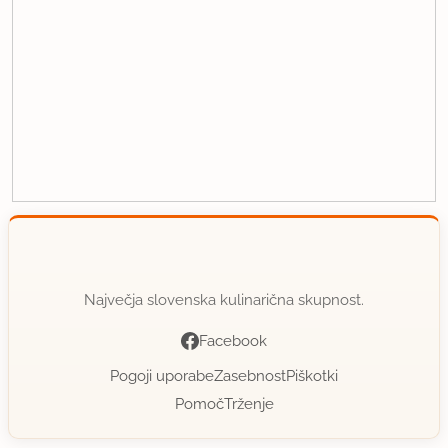
Največja slovenska kulinarična skupnost.
Facebook
Pogoji uporabe
Zasebnost
Piškotki
Pomoč
Trženje