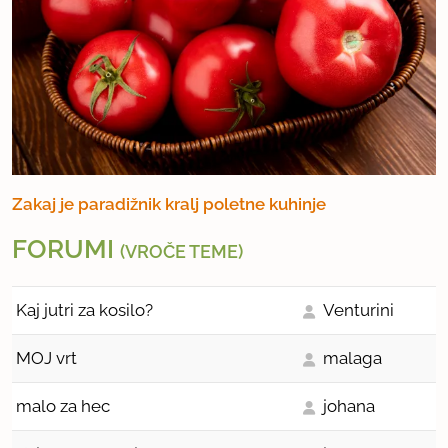
Zakaj je paradižnik kralj poletne kuhinje
FORUMI
(VROČE TEME)
Kaj jutri za kosilo?
Venturini
MOJ vrt
malaga
malo za hec
johana