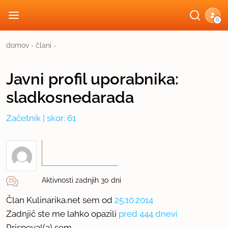
G
domov
›
člani
›
Javni profil
uporabnika:
sladkosnedarada
Začetnik
| skor: 61
Aktivnosti zadnjih 30 dni
Član Kulinarika.net sem od
25.10.2014
Zadnjič ste me lahko opazili
pred 444 dnevi
Prispeval(a) sem