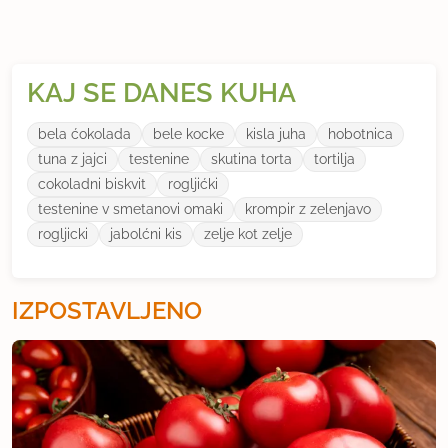
KAJ SE DANES KUHA
bela ćokolada
bele kocke
kisla juha
hobotnica
tuna z jajci
testenine
skutina torta
tortilja
cokoladni biskvit
rogljićki
testenine v smetanovi omaki
krompir z zelenjavo
rogljicki
jabolćni kis
zelje kot zelje
IZPOSTAVLJENO