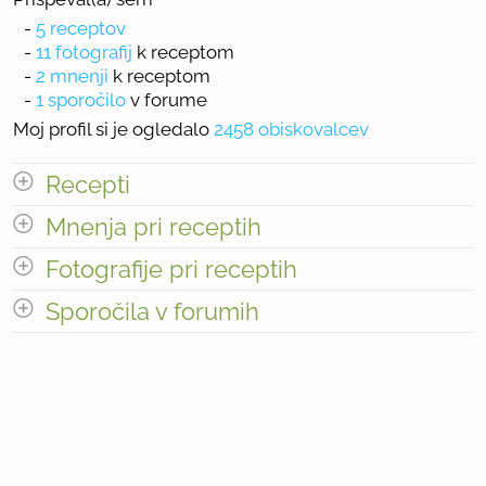
-
5 receptov
-
11 fotografij
k receptom
-
2 mnenji
k receptom
-
1 sporočilo
v forume
Moj profil si je ogledalo
2458 obiskovalcev
Recepti
Mnenja pri receptih
Število receptov: 5
odpri vse
Fotografije pri receptih
Število mnenj pri receptih: 2
Sporočila v forumih
odpri vse
« prejšnja
1
3
naslednja Â»
Število sporočil v forumih: 1
Število fotografij pri receptih: 11