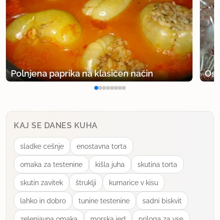
Polnjena paprika na klasičen način
Osv
KAJ SE DANES KUHA
sladke cešnje
enostavna torta
omaka za testenine
kišla juha
skutina torta
skutin zavitek
štruklji
kumarice v kisu
lahko in dobro
tunine testenine
sadni biskvit
zelenjavna omaka
morska jed
priloga za vse