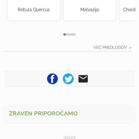
Rebula Quercus
Malvazija
Chardon
K
VEČ PREDLOGOV
ZRAVEN PRIPOROČAMO
OGLAS