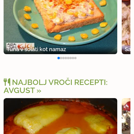
Tuna v solati kot namaz
Sal
NAJBOLJ VROČI RECEPTI:
AVGUST