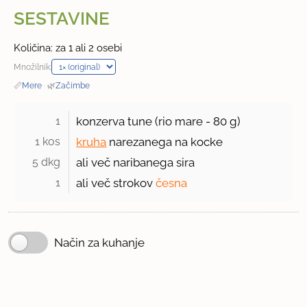
SESTAVINE
Količina: za 1 ali 2 osebi
Množilnik:
📏
Mere
·
🌿
Začimbe
1 
konzerva tune (rio mare -
80 g
)
1 kos 
kruha
narezanega na kocke
5 dkg 
ali več naribanega sira
1 
ali več strokov
česna
Način za kuhanje