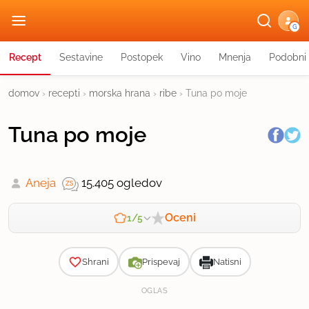
G
Recept
Sestavine
Postopek
Vino
Mnenja
Podobni 
domov
›
recepti
›
morska hrana
›
ribe
›
Tuna po moje
Tuna po moje
Aneja
15.405 ogledov
Oceni
1/5
Zahtevnost
Shrani
Prispevaj
Natisni
OGLAS