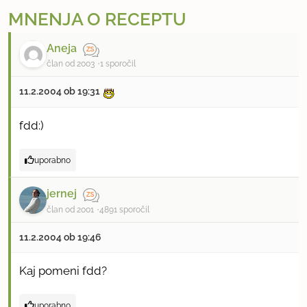
MNENJA O RECEPTU
Aneja
član od 2003
1 sporočil
11.2.2004 ob 19:31
fdd:)
uporabno
jernej
član od 2001
4891 sporočil
11.2.2004 ob 19:46
Kaj pomeni fdd?
uporabno