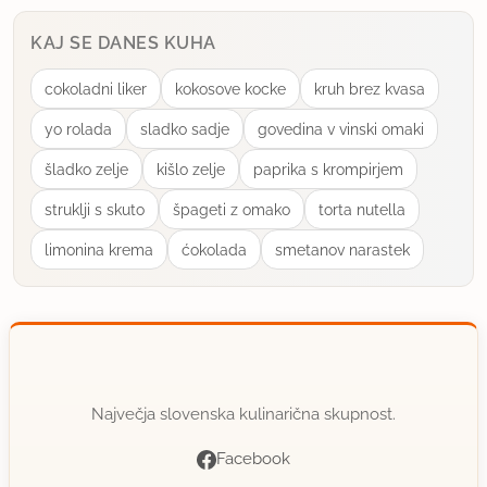
KAJ SE DANES KUHA
cokoladni liker
kokosove kocke
kruh brez kvasa
yo rolada
sladko sadje
govedina v vinski omaki
šladko zelje
kišlo zelje
paprika s krompirjem
struklji s skuto
špageti z omako
torta nutella
limonina krema
ćokolada
smetanov narastek
Največja slovenska kulinarična skupnost.
Facebook