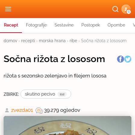
G
Recept
Fotografije
Sestavine
Postopek
Opombe
domov
›
recepti
›
morska hrana
›
ribe
›
Sočna rižota z lososom
Sočna rižota z lososom
rižota s sezonsko zelenjavo in filejem lososa
skutino pecivo
ZBIRKE:
112
zvezda01
39.279 ogledov