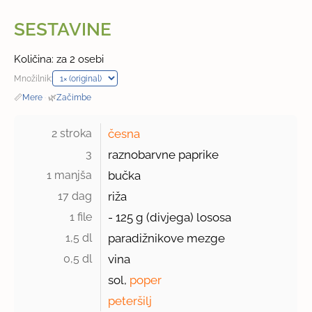
SESTAVINE
Količina: za 2 osebi
Množilnik:
📏
Mere
·
🌿
Začimbe
2 stroka 
česna
3 
raznobarvne paprike
1 manjša 
bučka
17 dag 
riža
1 file 
- 125 g (divjega) lososa
1,5 dl 
paradižnikove mezge
0,5 dl 
vina
sol,
poper
peteršilj