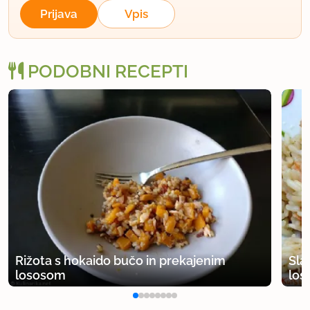
Prijava
Vpis
PODOBNI RECEPTI
Rižota s hokaido bučo in prekajenim
Sla
lososom
lo