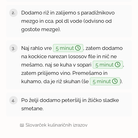
Dodamo riž in zalijemo s paradižnikovo
mezgo in cca. pol dl vode (odvisno od
gostote mezge).
Naj rahlo vre
5 minut
, zatem dodamo
na kockice narezan lososov file in nič ne
mešamo, naj se kuha v sopari
5 minut
,
zatem prilijemo vino. Premešamo in
kuhamo, da je riž skuhan (še
5 minut
).
Po želji dodamo peteršilj in žličko sladke
smetane.
📖
Slovarček kulinaričnih izrazov