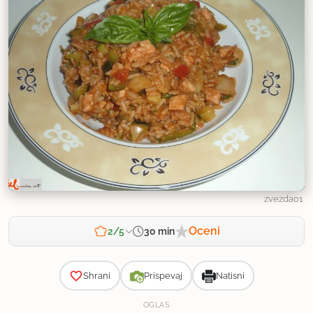
zvezda01
Oceni
30 min
2/5
Zahtevnost
Shrani
Prispevaj
Natisni
OGLAS