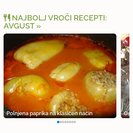
NAJBOLJ VROČI RECEPTI:
AVGUST
Polnjena paprika na klasičen način
Osv