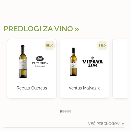
PREDLOGI ZA VINO
BELO
BELO
Rebula Quercus
Ventus Malvazija
S
VEČ PREDLOGOV