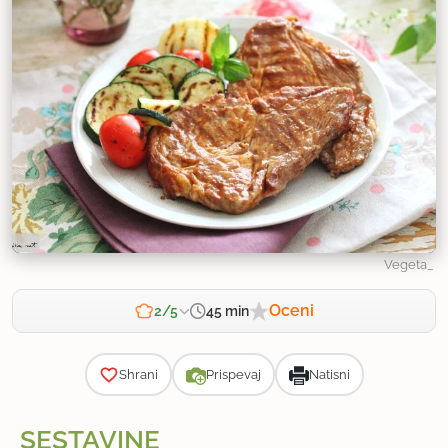
Vegeta_
Oceni
45 min
2/5
Zahtevnost
Shrani
Prispevaj
Natisni
SESTAVINE