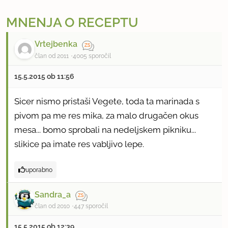
MNENJA O RECEPTU
Vrtejbenka
član od 2011
4005 sporočil
15.5.2015 ob 11:56
Sicer nismo pristaši Vegete, toda ta marinada s
pivom pa me res mika, za malo drugačen okus
mesa... bomo sprobali na nedeljskem pikniku...
slikice pa imate res vabljivo lepe.
uporabno
Sandra_a
član od 2010
447 sporočil
15.5.2015 ob 12:39