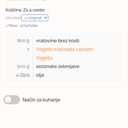
Količina: Za 4 osebe
Množilnik:
📏
Mere
·
🌿
Začimbe
800 g 
vratovine brez kosti
1 
Vegeta marinada s pivom
Vegeta
500 g 
sezonske zelenjave
4 žlice 
olja
Način za kuhanje