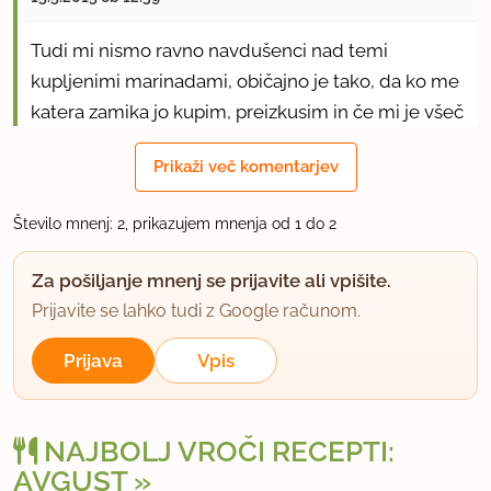
Tudi mi nismo ravno navdušenci nad temi
kupljenimi marinadami, običajno je tako, da ko me
katera zamika jo kupim, preizkusim in če mi je všeč
se potrudim nekaj podobnega sčarati sama iz
Prikaži več komentarjev
domačih zelišč, začimb in drugih dodatkov :).
Seveda ni isto kot kupljeno, se pa vseeno obnese
Število mnenj: 2, prikazujem mnenja od 1 do 2
in lahko z malo preizkušanja zadanemo dokaj
podoben okus :).
Za pošiljanje mnenj se prijavite ali vpišite.
Prijavite se lahko tudi z Google računom.
Vratovina je pri nas stalnica na piknikih, bo kmalu
prilika za preizkusit tale recept :)
Prijava
Vpis
uporabno
NAJBOLJ VROČI RECEPTI:
AVGUST