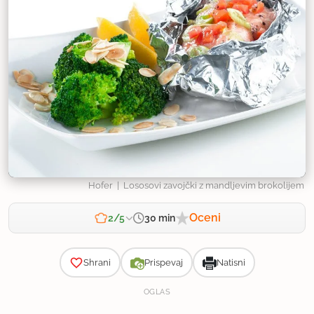
Hofer
| Lososovi zavojčki z mandljevim brokolijem
Oceni
30 min
2/5
Zahtevnost
Shrani
Prispevaj
Natisni
OGLAS