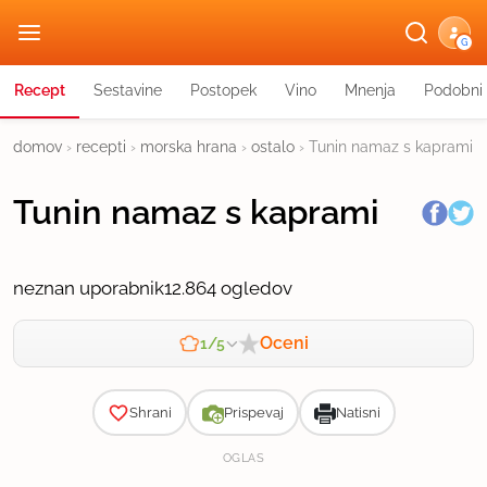
G
Recept
Sestavine
Postopek
Vino
Mnenja
Podobni 
domov
›
recepti
›
morska hrana
›
ostalo
›
Tunin namaz s kaprami
Tunin namaz s kaprami
neznan uporabnik
12.864 ogledov
Oceni
1/5
Zahtevnost
Shrani
Prispevaj
Natisni
OGLAS