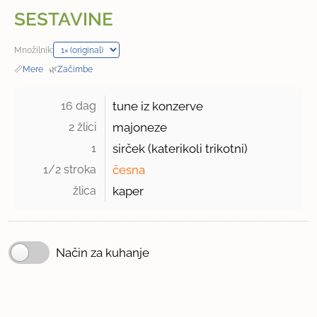
SESTAVINE
Množilnik:
📏
Mere
·
🌿
Začimbe
16 dag 
tune iz konzerve
2 žlici 
majoneze
1 
sirček (katerikoli trikotni)
1/2 stroka 
česna
žlica 
kaper
Način za kuhanje