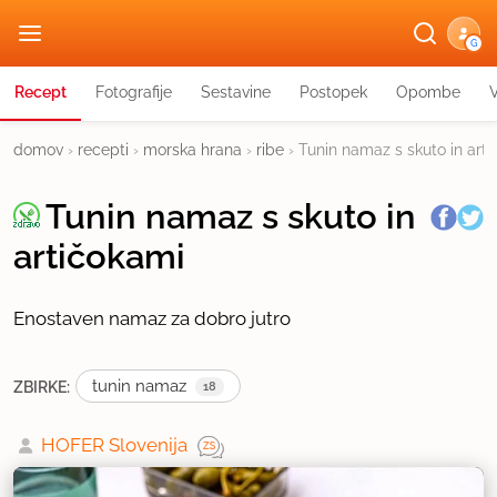
G
Recept
Fotografije
Sestavine
Postopek
Opombe
domov
›
recepti
›
morska hrana
›
ribe
›
Tunin namaz s skuto in art
Tunin namaz s skuto in
artičokami
Enostaven namaz za dobro jutro
tunin namaz
ZBIRKE:
18
HOFER Slovenija