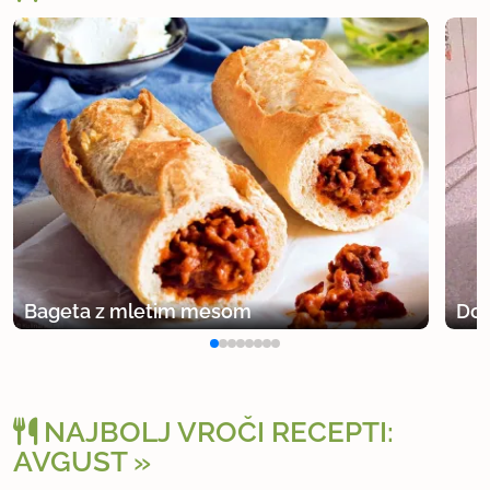
Bageta z mletim mesom
Dob
NAJBOLJ VROČI RECEPTI:
AVGUST