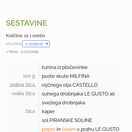
SESTAVINE
Količina: za 1 osebo
Množilnik:
📏
Mere
·
🌿
Začimbe
tunina iz pločevinke
100 g 
puste skute MILFINA
jedilna žlica 
oljčnega olja CASTELLO
velika žlica 
suhega drobnjaka LE GUSTO ali
svežega drobnjaka
žlica 
kaper
sol PIRANSKE SOLINE
poper
in
česen
v prahu LE GUSTO