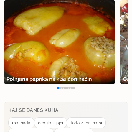
Polnjena paprika na klasičen način
Osv
KAJ SE DANES KUHA
marinada
cebula z jajci
torta z malinami