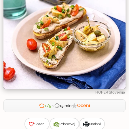
HOFER Slovenija
Oceni
15 min
1/5
Zahtevnost
Shrani
Prispevaj
Natisni