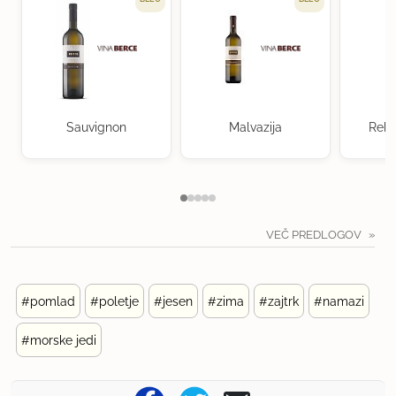
Sauvignon
Malvazija
Rebu
VEČ PREDLOGOV
#pomlad
#poletje
#jesen
#zima
#zajtrk
#namazi
#morske jedi