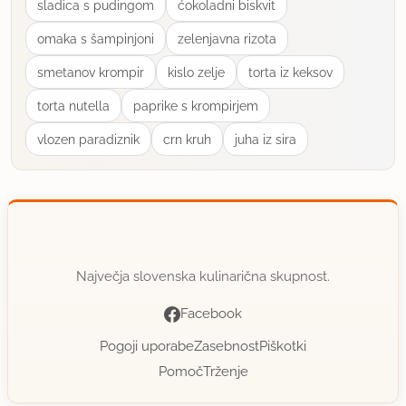
sladica s pudingom
ćokoladni biskvit
omaka s šampinjoni
zelenjavna rizota
smetanov krompir
kislo zelje
torta iz keksov
torta nutella
paprike s krompirjem
vlozen paradiznik
crn kruh
juha iz sira
Največja slovenska kulinarična skupnost.
Facebook
Pogoji uporabe
Zasebnost
Piškotki
Pomoč
Trženje