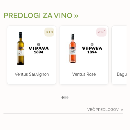
PREDLOGI ZA VINO
BELO
ROSÉ
Ventus Sauvignon
Ventus Rosé
Baguer
VEČ PREDLOGOV