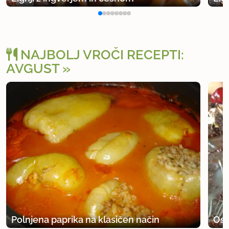
NAJBOLJ VROČI RECEPTI:
AVGUST
Polnjena paprika na klasičen način
Osv