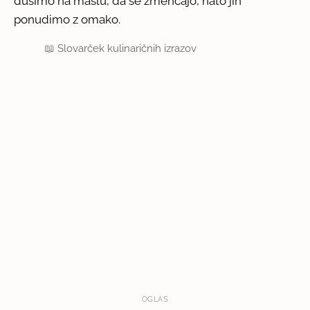
dušimo na maslu, da se zmehčajo, nato jih
ponudimo z omako.
📖
Slovarček kulinaričnih izrazov
OGLAS