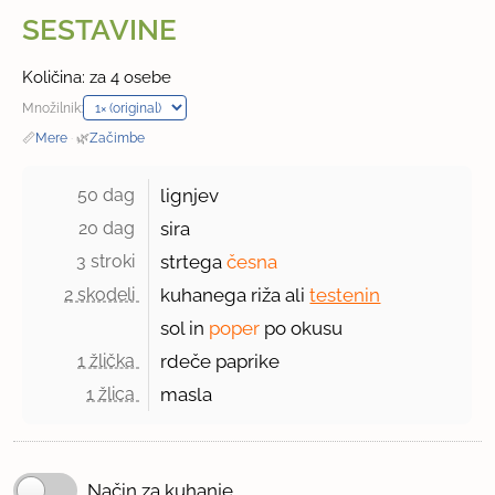
SESTAVINE
Količina: za 4 osebe
Množilnik:
📏
Mere
·
🌿
Začimbe
50 dag 
lignjev
20 dag 
sira
3 stroki 
strtega
česna
2 skodeli 
kuhanega riža ali
testenin
sol in
poper
po okusu
1 žlička 
rdeče paprike
1 žlica 
masla
Način za kuhanje