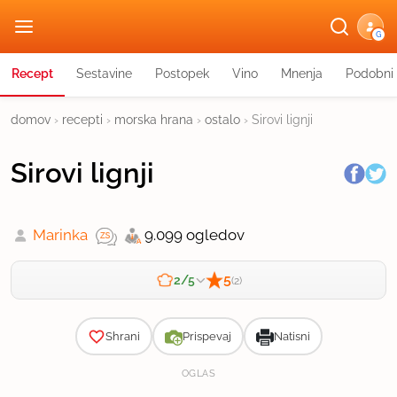
G
Recept
Sestavine
Postopek
Vino
Mnenja
Podobni 
domov
›
recepti
›
morska hrana
›
ostalo
›
Sirovi lignji
Sirovi lignji
Marinka
9.099 ogledov
5
2/5
(2)
Zahtevnost
Shrani
Prispevaj
Natisni
OGLAS