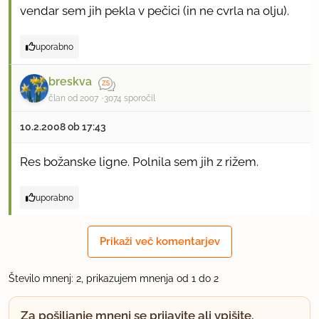
vendar sem jih pekla v pečici (in ne cvrla na olju).
uporabno
breskva
član od 2007
3074 sporočil
10.2.2008 ob 17:43
Res božanske ligne. Polnila sem jih z rižem.
uporabno
Prikaži več komentarjev
Število mnenj: 2, prikazujem mnenja od 1 do 2
Za pošiljanje mnenj se prijavite ali vpišite.