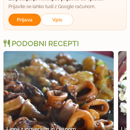
Prijavite se lahko tudi z Google računom.
Prijava
Vpis
PODOBNI RECEPTI
Lignji z ingverjem in česnom
Lign