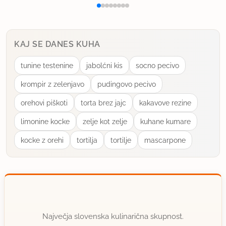
KAJ SE DANES KUHA
tunine testenine
jabolćni kis
socno pecivo
krompir z zelenjavo
pudingovo pecivo
orehovi piškoti
torta brez jajc
kakavove rezine
limonine kocke
zelje kot zelje
kuhane kumare
kocke z orehi
tortilja
tortilje
mascarpone
Največja slovenska kulinarična skupnost.