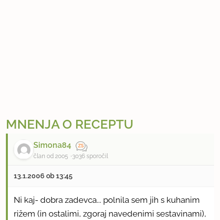
MNENJA O RECEPTU
Simona84
član od 2005
3036 sporočil
13.1.2006 ob 13:45
Ni kaj- dobra zadevca... polnila sem jih s kuhanim
rižem (in ostalimi, zgoraj navedenimi sestavinami),