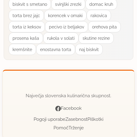
biskvit s smetano
svinjški zrezki
domac kruh
torta brez jajc
korencek v omaki
rakovica
torta iz keksov
pecivo iz beljakov
orehova pita
prosena kaša
rukola v solati
skutine rezine
kremšnite
enostavna torta
naj biskvit
Največja slovenska kulinarična skupnost.
Facebook
Pogoji uporabe
Zasebnost
Piškotki
Pomoč
Trženje