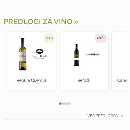
PREDLOGI ZA VINO
BELO
RDEČE
Rebula Quercus
Refošk
Cabern
VEČ PREDLOGOV