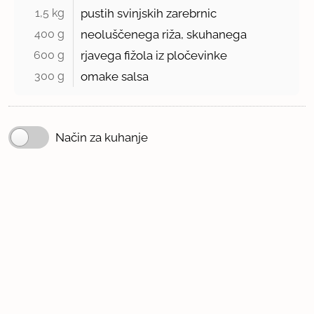
1,5 kg 
pustih svinjskih zarebrnic
400 g 
neoluščenega riža, skuhanega
600 g 
rjavega fižola iz pločevinke
300 g 
omake salsa
Način za kuhanje