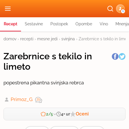
G
Recept
Sestavine
Postopek
Opombe
Vino
Mnenja
domov
›
recepti
›
mesne jedi
›
svinjina
›
Zarebrnice s tekilo in limet
Zarebrnice s tekilo in
limeto
popestrena pikantna svinjska rebrca
Primoz_G
Oceni
4+ ur
2/5
Zahtevnost