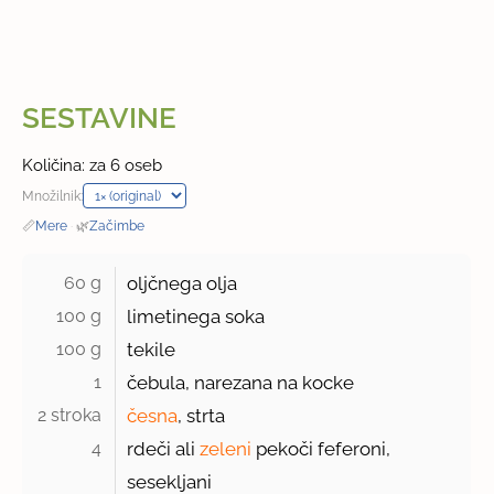
SESTAVINE
Količina: za 6 oseb
Množilnik:
📏
Mere
·
🌿
Začimbe
60 g 
oljčnega olja
100 g 
limetinega soka
100 g 
tekile
1 
čebula, narezana na kocke
2 stroka 
česna
, strta
4 
rdeči ali
zeleni
pekoči feferoni,
sesekljani