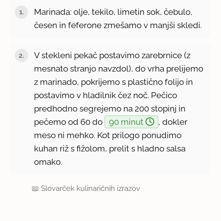
Marinada: olje, tekilo, limetin sok, čebulo,
česen in feferone zmešamo v manjši skledi.
V stekleni pekač postavimo zarebrnice (z
mesnato stranjo navzdol), do vrha prelijemo
z marinado, pokrijemo s plastično folijo in
postavimo v hladilnik čez noč. Pečico
predhodno segrejemo na 200 stopinj in
pečemo od 60 do
90 minut
, dokler
meso ni mehko. Kot prilogo ponudimo
kuhan riž s fižolom, prelit s hladno salsa
omako.
📖
Slovarček kulinaričnih izrazov