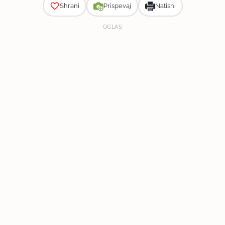
Shrani
Prispevaj
Natisni
OGLAS