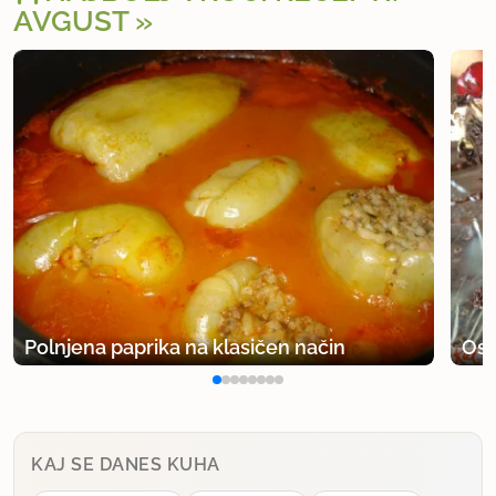
AVGUST
Polnjena paprika na klasičen način
Osv
KAJ SE DANES KUHA