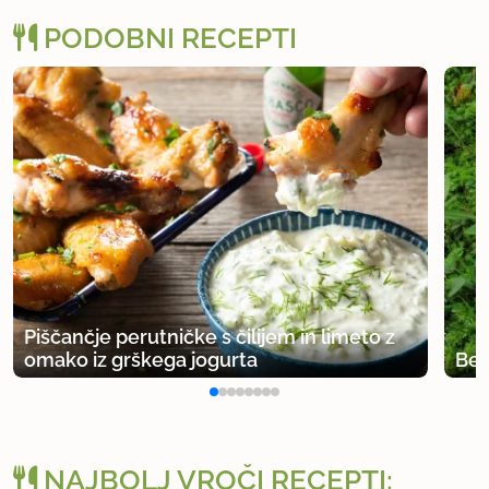
PODOBNI RECEPTI
Piščančje perutničke s čilijem in limeto z
omako iz grškega jogurta
Bez
NAJBOLJ VROČI RECEPTI: