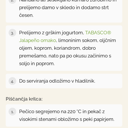
prelijemo damo v skledo in dodamo strt
česen.
Prelijemo z grškim jogurtom,
TABASCO®
3.
Jalapeño omako
, limoninim sokom, oljčnim
oljem, koprom, koriandrom, dobro
premešamo, nato pa po okusu začinimo s
soljo in poprom.
Do serviranja odložimo v hladilnik.
4.
Piščančja krilca:
Pečico segrejemo na 220 °C in pekač z
1.
visokimi stenami obložimo s peki papirjem.