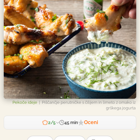
Pekoče ideje
| Piščančje perutničke s čilijem in limeto z omako iz
grškega jogurta
Oceni
45 min
2/5
Zahtevnost