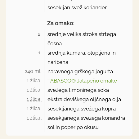
sesekljan svež koriander
Za omako:
2 
srednje velika stroka strtega
česna
1 
srednja kumara, olupljena in
naribana
240 ml 
naravnega grškega jogurta
1 žlica 
TABASCO® Jalapeño omake
1 žlica 
svežega limoninega soka
1 žlica 
ekstra deviškega oljčnega olja
1 žlica 
sesekljanega svežega kopra
1 žlica 
sesekljanega svežega koriandra
sol in poper po okusu