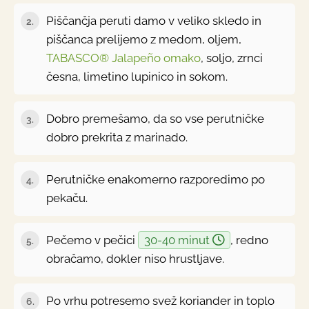
Piščančja peruti damo v veliko skledo in
2.
piščanca prelijemo z medom, oljem,
TABASCO® Jalapeño omako
, soljo, zrnci
česna, limetino lupinico in sokom.
Dobro premešamo, da so vse perutničke
3.
dobro prekrita z marinado.
Perutničke enakomerno razporedimo po
4.
pekaču.
Pečemo v pečici
30-40 minut
, redno
5.
obračamo, dokler niso hrustljave.
Po vrhu potresemo svež koriander in toplo
6.