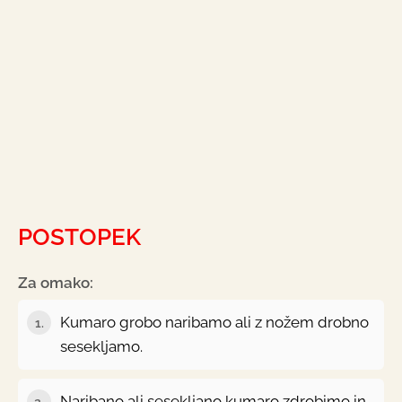
POSTOPEK
Za omako:
Kumaro grobo naribamo ali z nožem drobno
1.
sesekljamo.
Naribano ali sesekljano kumaro zdrobimo in
2.