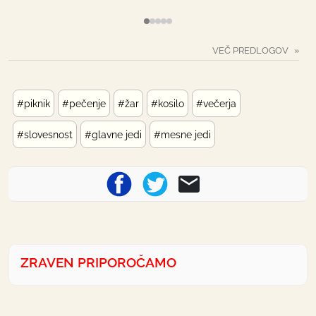
VEČ PREDLOGOV
#piknik
#pečenje
#žar
#kosilo
#večerja
#slovesnost
#glavne jedi
#mesne jedi
ZRAVEN PRIPOROČAMO