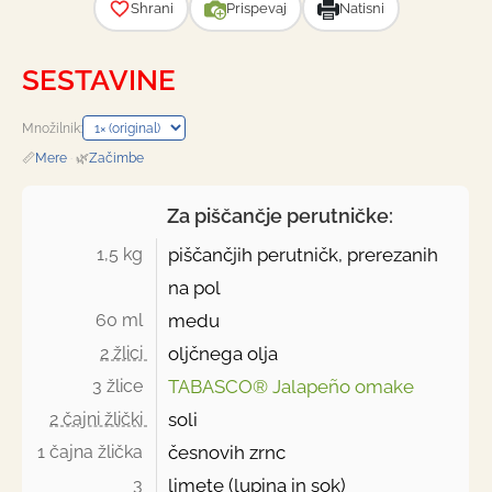
Shrani
Prispevaj
Natisni
SESTAVINE
Množilnik:
📏
Mere
·
🌿
Začimbe
Za piščančje perutničke:
1,5 kg 
piščančjih perutničk, prerezanih
na pol
60 ml 
medu
2 žlici 
oljčnega olja
3 žlice 
TABASCO® Jalapeño omake
2 čajni žlički 
soli
1 čajna žlička 
česnovih zrnc
3 
limete (lupina in sok)