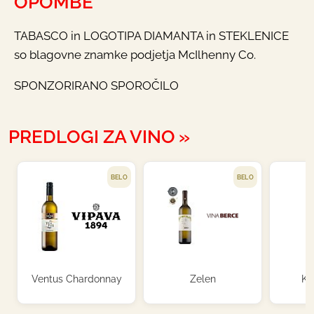
OPOMBE
TABASCO in LOGOTIPA DIAMANTA in STEKLENICE
so blagovne znamke podjetja McIlhenny Co.
SPONZORIRANO SPOROČILO
PREDLOGI ZA VINO
BELO
BELO
Ventus Chardonnay
Zelen
Kr