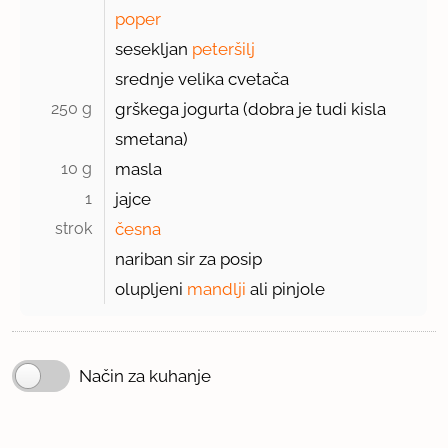
poper
sesekljan
peteršilj
srednje velika cvetača
250 g 
grškega jogurta (dobra je tudi kisla
smetana)
10 g 
masla
1 
jajce
strok 
česna
nariban sir za posip
olupljeni
mandlji
ali pinjole
Način za kuhanje