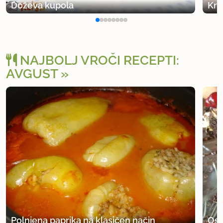
Doževa kupola
Kre
NAJBOLJ VROČI RECEPTI:
AVGUST
Polnjena paprika na klasičen način
Osv