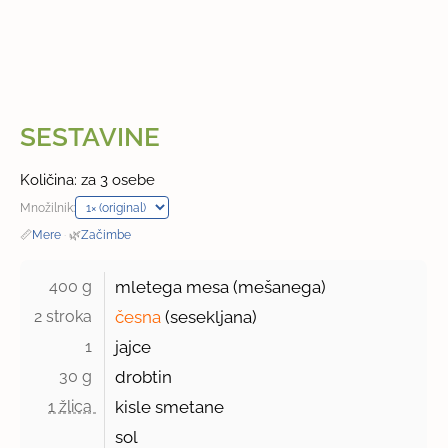
SESTAVINE
Količina: za 3 osebe
Množilnik:
📏
Mere
·
🌿
Začimbe
400 g 
mletega mesa (mešanega)
2 stroka 
česna
(sesekljana)
1 
jajce
30 g 
drobtin
1 žlica 
kisle smetane
sol