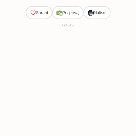
Shrani
Prispevaj
Natisni
OGLAS