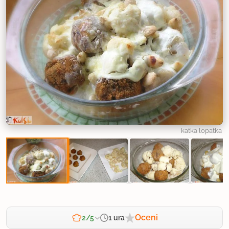
katka lopatka
Oceni
1 ura
2/5
Zahtevnost