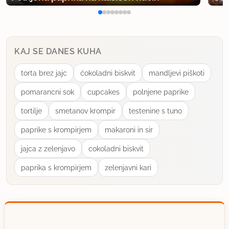
KAJ SE DANES KUHA
torta brez jajc
ćokoladni biskvit
mandljevi piškoti
pomarancni sok
cupcakes
polnjene paprike
tortilje
smetanov krompir
testenine s tuno
paprike s krompirjem
makaroni in sir
jajca z zelenjavo
cokoladni biskvit
paprika s krompirjem
zelenjavni kari