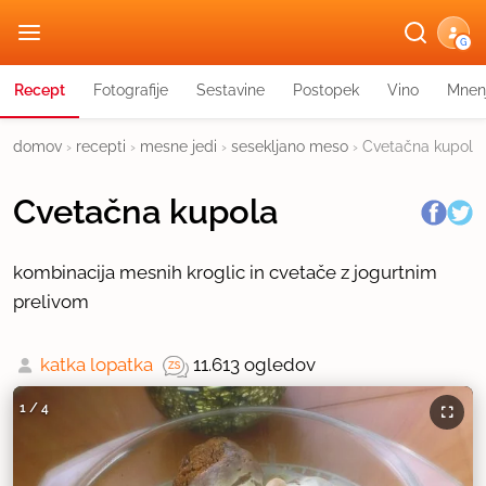
G
Recept
Fotografije
Sestavine
Postopek
Vino
Mnen
domov
›
recepti
›
mesne jedi
›
sesekljano meso
›
Cvetačna kupola
Cvetačna kupola
kombinacija mesnih kroglic in cvetače z jogurtnim
prelivom
katka lopatka
11.613 ogledov
1
/
4