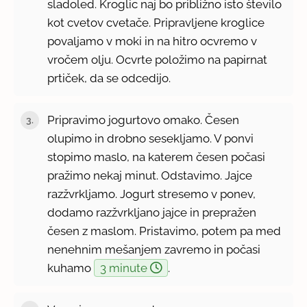
sladoled. Kroglic naj bo približno isto število
kot cvetov cvetače. Pripravljene kroglice
povaljamo v moki in na hitro ocvremo v
vročem olju. Ocvrte položimo na papirnat
prtiček, da se odcedijo.
Pripravimo jogurtovo omako. Česen
olupimo in drobno sesekljamo. V ponvi
stopimo maslo, na katerem česen počasi
pražimo nekaj minut. Odstavimo. Jajce
razžvrkljamo. Jogurt stresemo v ponev,
dodamo razžvrkljano jajce in prepražen
česen z maslom. Pristavimo, potem pa med
nenehnim mešanjem zavremo in počasi
kuhamo
3 minute
.