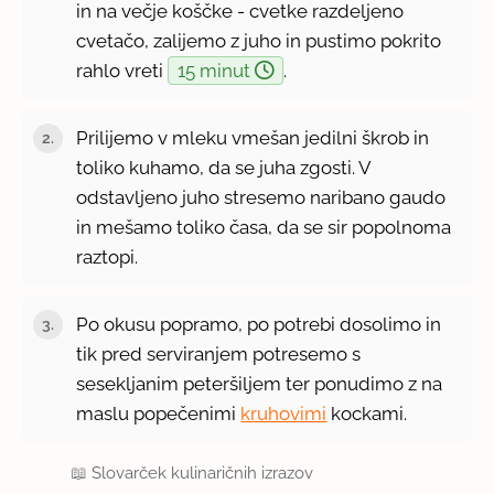
in na večje koščke - cvetke razdeljeno
cvetačo, zalijemo z juho in pustimo pokrito
rahlo vreti
15 minut
.
Prilijemo v mleku vmešan jedilni škrob in
toliko kuhamo, da se juha zgosti. V
odstavljeno juho stresemo naribano gaudo
in mešamo toliko časa, da se sir popolnoma
raztopi.
Po okusu popramo, po potrebi dosolimo in
tik pred serviranjem potresemo s
sesekljanim peteršiljem ter ponudimo z na
maslu popečenimi
kruhovimi
kockami.
📖
Slovarček kulinaričnih izrazov