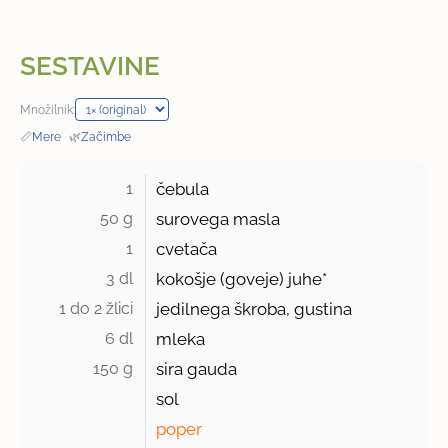
SESTAVINE
Množilnik:
📏
Mere
·
🌿
Začimbe
1 
čebula
50 g 
surovega masla
1 
cvetača
3 dl 
kokošje (goveje) juhe*
1 do 2 žlici 
jedilnega škroba, gustina
6 dl 
mleka
150 g 
sira gauda
sol
poper