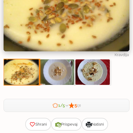
Kravdija
5
1/5
(7)
Zahtevnost
Shrani
Prispevaj
Natisni