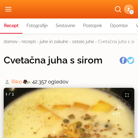
G
Recept
Fotografije
Sestavine
Postopek
Opombe
domov
›
recepti
›
juhe in zakuhe
›
ostale juhe
›
Cvetačna juha s si
Cvetačna juha s sirom
Riko
42.357 ogledov
1
/
3