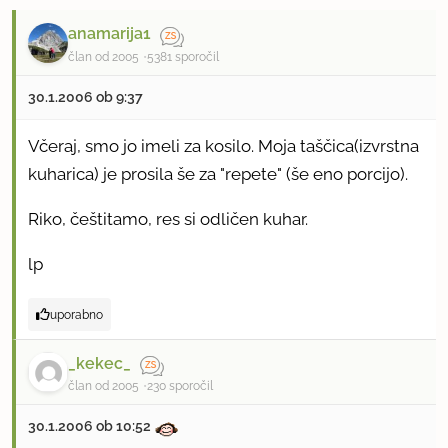
anamarija1
član od 2005
5381 sporočil
30.1.2006 ob 9:37
Včeraj, smo jo imeli za kosilo. Moja taščica(izvrstna
kuharica) je prosila še za "repete" (še eno porcijo).
Riko, češtitamo, res si odličen kuhar.
lp
uporabno
_kekec_
član od 2005
230 sporočil
30.1.2006 ob 10:52