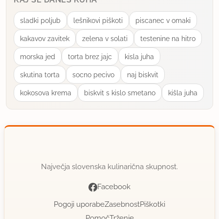
delam vse te zelenjavne juhe po istem kopitu, ta
pa je malo drugačna in sprememba je prav
sladki poljub
lešnikovi piškoti
piscanec v omaki
dobrodošla!
kakavov zavitek
zelena v solati
testenine na hitro
uporabno
morska jed
torta brez jajc
kisla juha
skutina torta
socno pecivo
naj biskvit
jaša
član od 2008
1011 sporočil
kokosova krema
biskvit s kislo smetano
kišla juha
8.2.2008 ob 18:30
Preiskušena, odlična juha, vendar postrežena brez
popečenega kruha. Za spremembo ravno pravšnja,
narejena točno po receptu z cvetačo, le sir
Največja slovenska kulinarična skupnost.
vzamem vsakič, katerega pač imam- glavno, da se
raztopi. Hvala Riko. Ocena 5. Lp
Facebook
Pogoji uporabe
Zasebnost
Piškotki
uporabno
Pomoč
Trženje