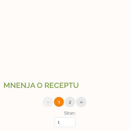
MNENJA O RECEPTU
«
»
1
2
Stran: