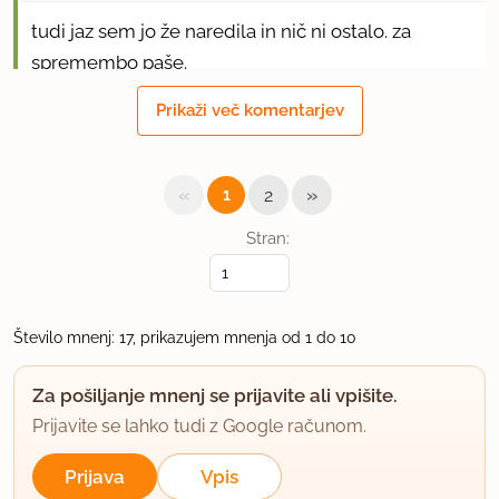
tudi jaz sem jo že naredila in nič ni ostalo. za
spremembo paše.
Prikaži več komentarjev
lp
uporabno
«
»
1
2
Sanjab1
Stran:
član od 2004
98 sporočil
12.2.2006 ob 21:55
Število mnenj: 17, prikazujem mnenja od 1 do 10
Tudi jaz jo odkar sem jo pred dobrim mesecom
prvic pripravila jem kar naprej! Sama sem namrec
Za pošiljanje mnenj se prijavite ali vpišite.
nora in na cvetaco in na sir. Juhica pa se posebej
Prijavite se lahko tudi z Google računom.
pase v teh mrzlih dneh...
Prijava
Vpis
Sem se pa odlocila, da bom prihodnjic namesto