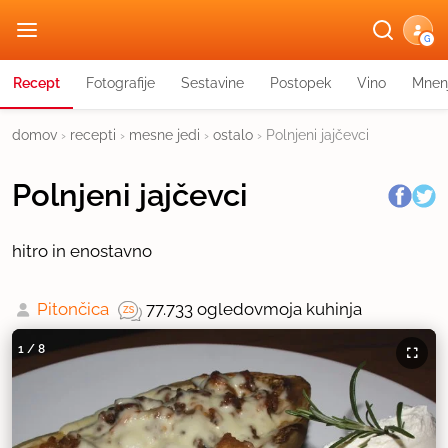
G
Recept
Fotografije
Sestavine
Postopek
Vino
Mnen
domov
›
recepti
›
mesne jedi
›
ostalo
›
Polnjeni jajčevci
Polnjeni jajčevci
hitro in enostavno
Pitončica
77.733 ogledov
moja kuhinja
1
/
8