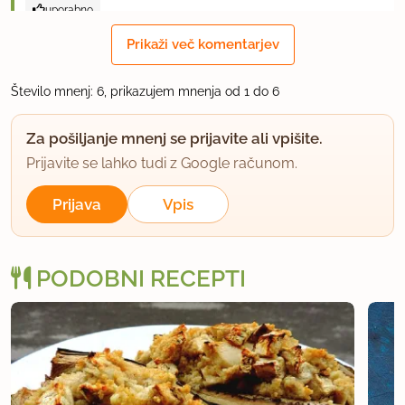
uporabno
Prikaži več komentarjev
marijajak
član od 2009
118 sporočil
Število mnenj: 6, prikazujem mnenja od 1 do 6
7.9.2010 ob 11:27
Za pošiljanje mnenj se prijavite ali vpišite.
Pravkar smo pojedli. Bilo je zelo zelo dobro in še
Prijavite se lahko tudi z Google računom.
bomo delali tako malancane.
Prijava
Vpis
Edino, kar sem spremenila je, da sem pred "filo"
malancan znotraj namazala s kislo smetano (sem
jo imela za porabiti).
PODOBNI RECEPTI
uporabno
Liiu
član od 2010
363 sporočil