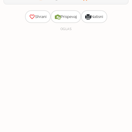
Zahtevnost
Shrani
Prispevaj
Natisni
OGLAS