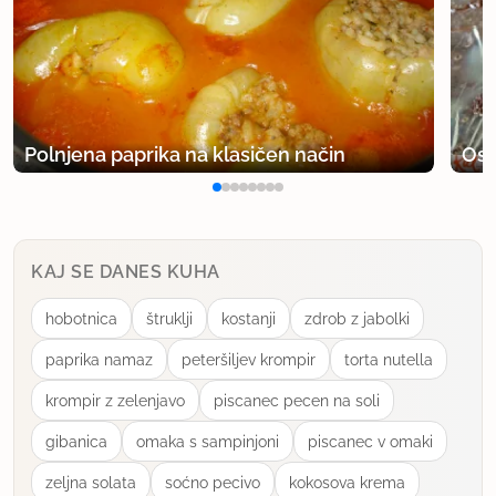
Po receptu je videti super, jutri bom probala in
javim
uporabno
Polnjena paprika na klasičen način
Osv
KAJ SE DANES KUHA
hobotnica
štruklji
kostanji
zdrob z jabolki
paprika namaz
peteršiljev krompir
torta nutella
krompir z zelenjavo
piscanec pecen na soli
gibanica
omaka s sampinjoni
piscanec v omaki
zeljna solata
soćno pecivo
kokosova krema