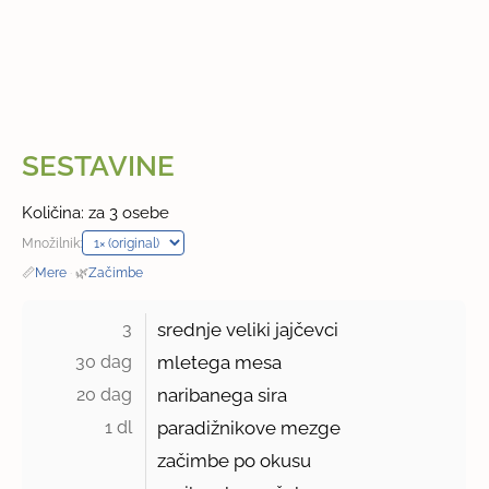
SESTAVINE
Količina: za 3 osebe
Množilnik:
📏
Mere
·
🌿
Začimbe
3 
srednje veliki jajčevci
30 dag 
mletega mesa
20 dag 
naribanega sira
1 dl 
paradižnikove mezge
začimbe po okusu