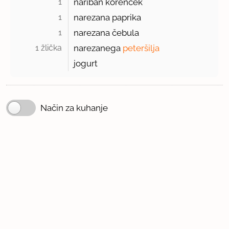
1 
nariban korenček
1 
narezana paprika
1 
narezana čebula
1 žlička 
narezanega
peteršilja
jogurt
Način za kuhanje