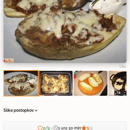
Liiu
Slike postopkov »
5
1 ura 30 min
2/5
(3)