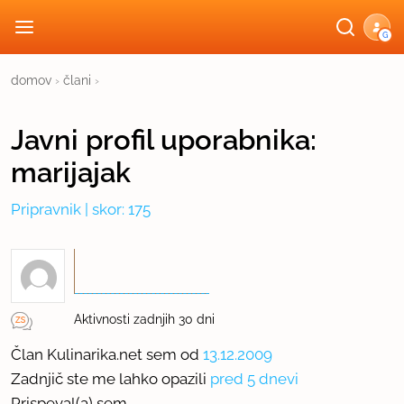
G
domov
›
člani
›
Javni profil
uporabnika:
marijajak
Pripravnik
| skor: 175
Aktivnosti zadnjih 30 dni
Član Kulinarika.net sem od
13.12.2009
Zadnjič ste me lahko opazili
pred 5 dnevi
Prispeval(a) sem