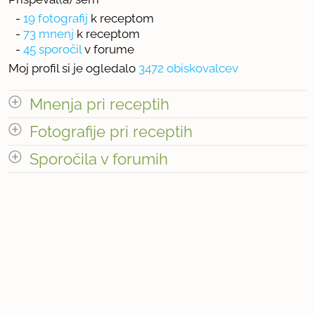
-
19 fotografij
k receptom
-
73 mnenj
k receptom
-
45 sporočil
v forume
Moj profil si je ogledalo
3472 obiskovalcev
Mnenja pri receptih
odpri vse
Fotografije pri receptih
Sporočila v forumih
« prejšnja
1
8
naslednja Â»
odpri vse
« prejšnja
1
5
naslednja Â»
Število mnenj pri receptih: 73
« prejšnja
1
5
naslednja Â»
Število fotografij pri receptih: 19
Število sporočil v forumih: 45