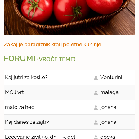
Zakaj je paradižnik kralj poletne kuhinje
FORUMI
(VROČE TEME)
Kaj jutri za kosilo?
Venturini
MOJ vrt
malaga
malo za hec
johana
Kaj danes za zajtrk
johana
Ločevanje živil 90. dni - 5. del
dočka