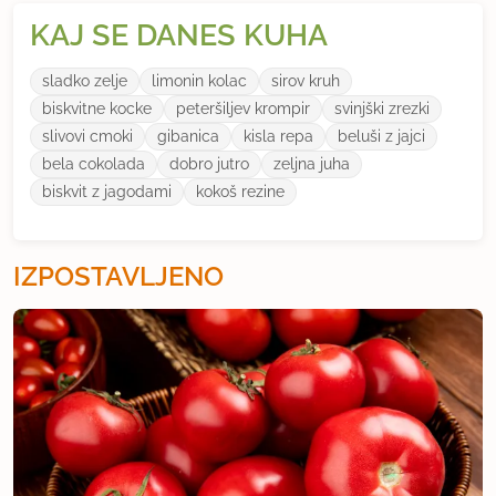
KAJ SE DANES KUHA
sladko zelje
limonin kolac
sirov kruh
biskvitne kocke
peteršiljev krompir
svinjški zrezki
slivovi cmoki
gibanica
kisla repa
beluši z jajci
bela cokolada
dobro jutro
zeljna juha
biskvit z jagodami
kokoš rezine
IZPOSTAVLJENO