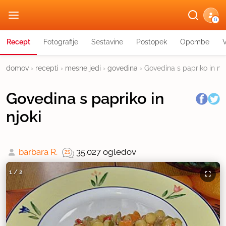
G
Recept
Fotografije
Sestavine
Postopek
Opombe
domov
›
recepti
›
mesne jedi
›
govedina
›
Govedina s papriko in njo
Govedina s papriko in
njoki
barbara R.
35.027 ogledov
1
/
2