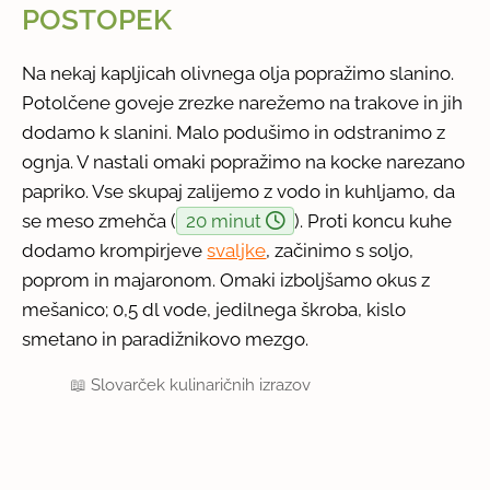
POSTOPEK
Na nekaj kapljicah olivnega olja popražimo slanino.
Potolčene goveje zrezke narežemo na trakove in jih
dodamo k slanini. Malo podušimo in odstranimo z
ognja. V nastali omaki popražimo na kocke narezano
papriko. Vse skupaj zalijemo z vodo in kuhljamo, da
se meso zmehča (
20 minut
). Proti koncu kuhe
dodamo krompirjeve
svaljke
, začinimo s soljo,
poprom in majaronom. Omaki izboljšamo okus z
mešanico; 0,5 dl vode, jedilnega škroba, kislo
smetano in paradižnikovo mezgo.
📖
Slovarček kulinaričnih izrazov