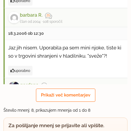
uporabno
barbara R.
član od 2004
108 sporočil
18.3.2006 ob 12:30
Jaz jih nisem. Uporabila pa sem mini njoke, tiste ki
so v trgovini shranjeni v hladilniku. "sveže"?!
uporabno
gordana
član od 2004
539 sporočil
Prikaži več komentarjev
18.3.2006 ob 13:41
Število mnenj: 8, prikazujem mnenja od 1 do 8
Saj jih da v omako in potem se njoki v njej skuhajo
Za pošiljanje mnenj se prijavite ali vpišite.
- njoke ni potrebo dolgo kuhat. Mislim da ni slabo,