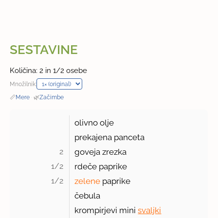
SESTAVINE
Količina: 2 in 1/2 osebe
Množilnik:
📏
Mere
·
🌿
Začimbe
olivno olje
prekajena panceta
2 
goveja zrezka
1/2 
rdeče paprike
1/2 
zelene
paprike
čebula
krompirjevi mini
svaljki