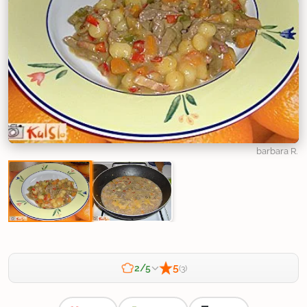
barbara R.
5
2/5
(3)
Zahtevnost