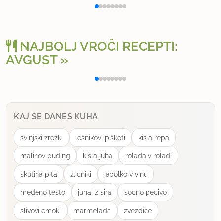
22.1.2008 ob 19:24
Odlično kosilo, enostavni recept in hitro narejeno.
NAJBOLJ VROČI RECEPTI:
uporabno
AVGUST
Polnjena paprika na klasičen način
Osv
gojko.konavec
član od 2008
5 sporočil
25.12.2010 ob 11:04
KAJ SE DANES KUHA
Odlična jed. Jaz sem meso kuhal 3/4 ure, tako da
svinjski zrezki
lešnikovi piškoti
kisla repa
je ratalo mehkejše, čebula se je pa raztopila,
malinov puding
kisla juha
rolada v roladi
zraven sem dodal še malo čemaža, namesto vode,
skutina pita
zlicniki
jabolko v vinu
sem pa zalival z juho. Bravo Barbara, krožnikov ni
bilo potrebno prati
medeno testo
juha iz sira
socno pecivo
slivovi cmoki
marmelada
zvezdice
uporabno