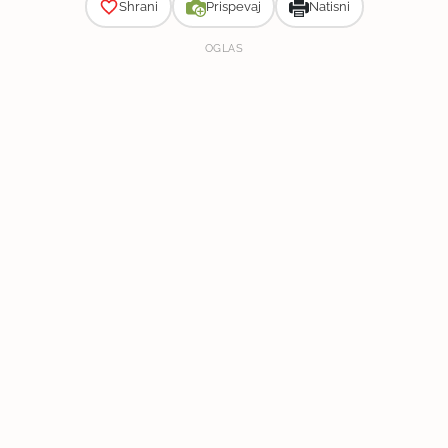
Shrani
Prispevaj
Natisni
OGLAS