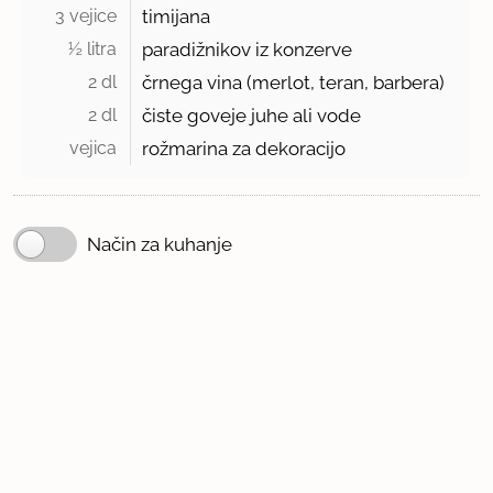
3 vejice 
timijana
½ litra 
paradižnikov iz konzerve
2 dl 
črnega vina (merlot, teran, barbera)
2 dl 
čiste goveje juhe ali vode
vejica 
rožmarina za dekoracijo
Način za kuhanje