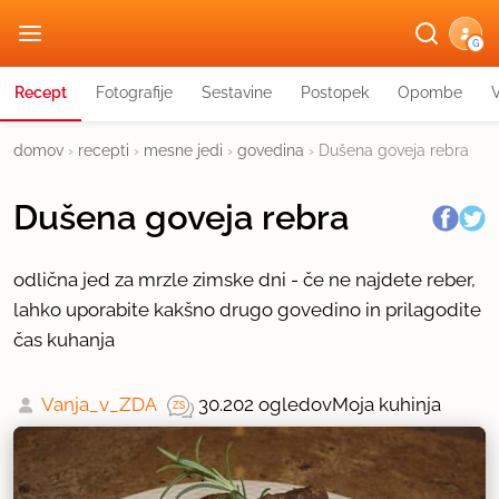
G
Recept
Fotografije
Sestavine
Postopek
Opombe
domov
›
recepti
›
mesne jedi
›
govedina
›
Dušena goveja rebra
Dušena goveja rebra
odlična jed za mrzle zimske dni - če ne najdete reber,
lahko uporabite kakšno drugo govedino in prilagodite
čas kuhanja
Vanja_v_ZDA
30.202 ogledov
Moja kuhinja