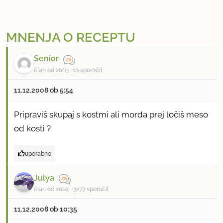
MNENJA O RECEPTU
Senior
član od 2003
10 sporočil
11.12.2008 ob 5:54
Pripraviš skupaj s kostmi ali morda prej ločiš meso
od kosti ?
uporabno
Julya
član od 2004
3277 sporočil
11.12.2008 ob 10:35