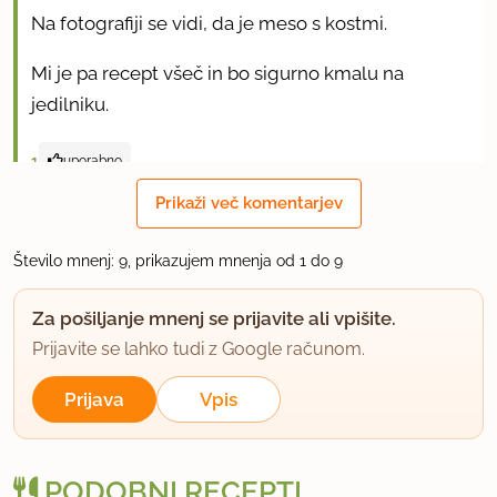
Na fotografiji se vidi, da je meso s kostmi.
Mi je pa recept všeč in bo sigurno kmalu na
jedilniku.
1
uporabno
Prikaži več komentarjev
Lejla13
član od 2008
390 sporočil
Število mnenj: 9, prikazujem mnenja od 1 do 9
11.12.2008 ob 12:52
Za pošiljanje mnenj se prijavite ali vpišite.
Tudi meni je všeč in ga bom sigurno sprobala. Jaz
Prijavite se lahko tudi z Google računom.
sem do sedaj iz reber kuhala samo govejo juho.
Prijava
Vpis
uporabno
Vanja_v_ZDA
PODOBNI RECEPTI