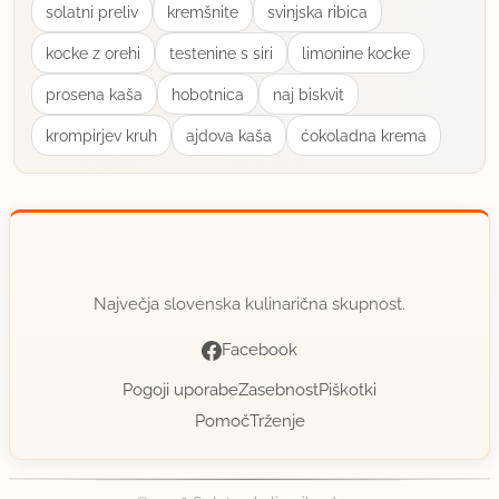
solatni preliv
kremšnite
svinjska ribica
uporabno
kocke z orehi
testenine s siri
limonine kocke
mareva
prosena kaša
hobotnica
naj biskvit
član od 2008
24 sporočil
krompirjev kruh
ajdova kaša
ćokoladna krema
6.2.2013 ob 22:32
Zelo, zelo dobro. Ameriška verzija pašticade, ki je
pri nas velikokrat na "sporedu". Sedaj bo tudi "pot
roast" reden gost. Meso kar pade s kosti, je zelo
mehko, okus pa je božanski. Priporočam vsem
Največja slovenska kulinarična skupnost.
ljubiteljem govedine.
Facebook
Pogoji uporabe
Zasebnost
Piškotki
uporabno
Pomoč
Trženje
daga
član od 2007
1426 sporočil