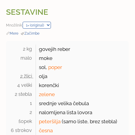
SESTAVINE
Množilnik:
📏
Mere
·
🌿
Začimbe
2 kg 
govejih reber
malo 
moke
sol,
poper
2 žlici 
olja
4 veliki 
korenčki
2 stebla 
zelene
1 
srednje velika čebula
2 
nalomljena lista lovora
šopek 
peteršilja
(samo liste, brez stebla)
6 strokov 
česna