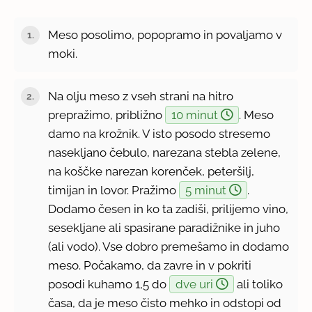
Meso posolimo, popopramo in povaljamo v
moki.
Na olju meso z vseh strani na hitro
prepražimo, približno
10 minut
. Meso
damo na krožnik. V isto posodo stresemo
nasekljano čebulo, narezana stebla zelene,
na koščke narezan korenček, peteršilj,
timijan in lovor. Pražimo
5 minut
.
Dodamo česen in ko ta zadiši, prilijemo vino,
sesekljane ali spasirane paradižnike in juho
(ali vodo). Vse dobro premešamo in dodamo
meso. Počakamo, da zavre in v pokriti
posodi kuhamo 1,5 do
dve uri
ali toliko
časa, da je meso čisto mehko in odstopi od