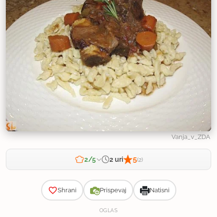
Vanja_v_ZDA
5
2 uri
2/5
(2)
Zahtevnost
Shrani
Prispevaj
Natisni
OGLAS