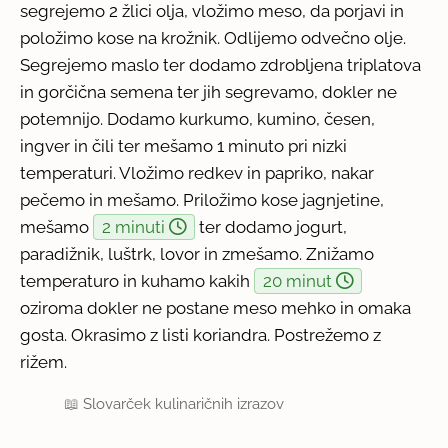
segrejemo 2 žlici olja, vložimo meso, da porjavi in
položimo kose na krožnik. Odlijemo odvečno olje.
Segrejemo maslo ter dodamo zdrobljena triplatova
in gorčična semena ter jih segrevamo, dokler ne
potemnijo. Dodamo kurkumo, kumino, česen,
ingver in čili ter mešamo 1 minuto pri nizki
temperaturi. Vložimo redkev in papriko, nakar
pečemo in mešamo. Priložimo kose jagnjetine,
mešamo
2 minuti
ter dodamo jogurt,
paradižnik, luštrk, lovor in zmešamo. Znižamo
temperaturo in kuhamo kakih
20 minut
oziroma dokler ne postane meso mehko in omaka
gosta. Okrasimo z listi koriandra. Postrežemo z
rižem.
📖
Slovarček kulinaričnih izrazov