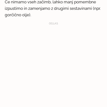
Če nimamo vseh začimb, lahko manj pomembne
izpustimo in zamenjamo z drugimi sestavinami (npr.
gorčično olje).
OGLAS