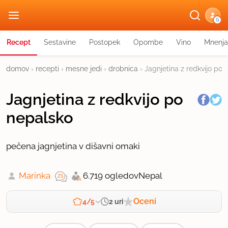
G
Recept
Sestavine
Postopek
Opombe
Vino
Mnenja
domov
›
recepti
›
mesne jedi
›
drobnica
›
Jagnjetina z redkvijo po 
Jagnjetina z redkvijo po
nepalsko
pečena jagnjetina v dišavni omaki
Marinka
6.719 ogledov
Nepal
Oceni
2 uri
4/5
Zahtevnost