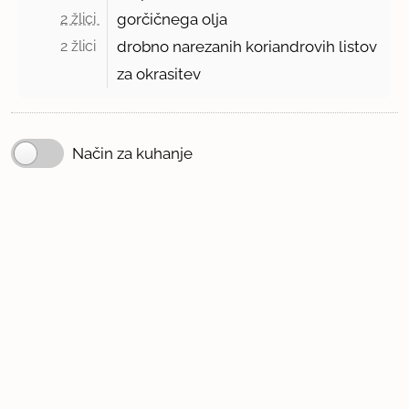
2 žlici 
gorčičnega olja
2 žlici 
drobno narezanih koriandrovih listov
za okrasitev
Način za kuhanje