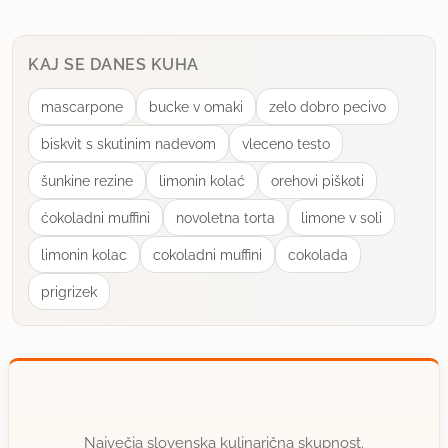
KAJ SE DANES KUHA
mascarpone
bucke v omaki
zelo dobro pecivo
biskvit s skutinim nadevom
vleceno testo
šunkine rezine
limonin kolać
orehovi piškoti
ćokoladni muffini
novoletna torta
limone v soli
limonin kolac
cokoladni muffini
cokolada
prigrizek
Največja slovenska kulinarična skupnost.