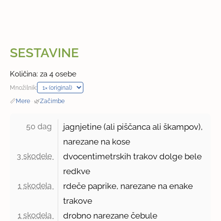
SESTAVINE
Količina: za 4 osebe
Množilnik:
📏
Mere
·
🌿
Začimbe
50 dag 
jagnjetine (ali piščanca ali škampov),
narezane na kose
3 skodele 
dvocentimetrskih trakov dolge bele
redkve
1 skodela 
rdeče paprike, narezane na enake
trakove
1 skodela 
drobno narezane čebule