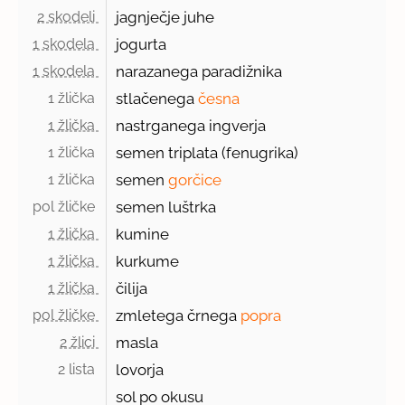
2 skodeli 
jagnječje juhe
1 skodela 
jogurta
1 skodela 
narazanega paradižnika
1 žlička 
stlačenega
česna
1 žlička 
nastrganega ingverja
1 žlička 
semen triplata (fenugrika)
1 žlička 
semen
gorčice
pol žličke 
semen luštrka
1 žlička 
kumine
1 žlička 
kurkume
1 žlička 
čilija
pol žličke 
zmletega črnega
popra
2 žlici 
masla
2 lista 
lovorja
sol po okusu