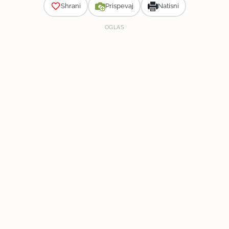
Shrani
Prispevaj
Natisni
OGLAS