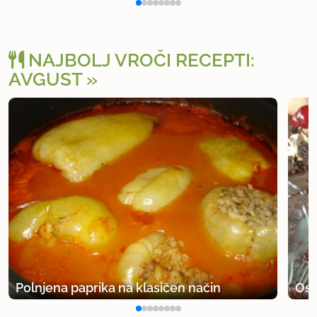
NAJBOLJ VROČI RECEPTI:
AVGUST
Polnjena paprika na klasičen način
Osv