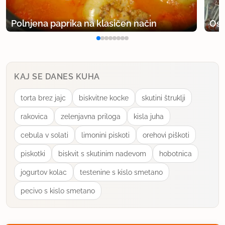
Polnjena paprika na klasičen način
Osv
KAJ SE DANES KUHA
torta brez jajc
biskvitne kocke
skutini štruklji
rakovica
zelenjavna priloga
kisla juha
cebula v solati
limonini piskoti
orehovi piškoti
piskotki
biskvit s skutinim nadevom
hobotnica
jogurtov kolac
testenine s kislo smetano
pecivo s kislo smetano