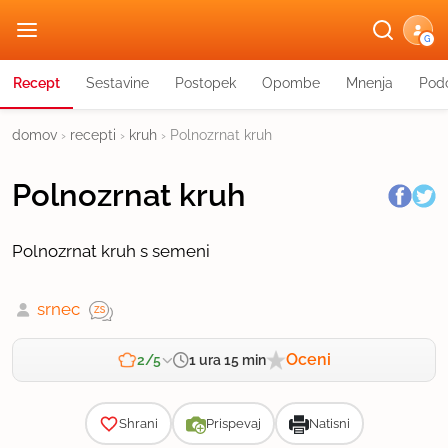
G
Recept
Sestavine
Postopek
Opombe
Mnenja
Podo
domov
›
recepti
›
kruh
›
Polnozrnat kruh
Polnozrnat kruh
Polnozrnat kruh s semeni
srnec
Oceni
1 ura 15 min
2/5
Zahtevnost
Shrani
Prispevaj
Natisni