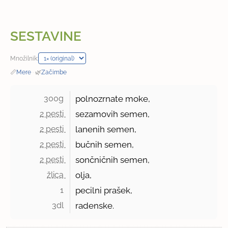
SESTAVINE
Množilnik:
📏
Mere
·
🌿
Začimbe
300g 
polnozrnate moke,
2 pesti 
sezamovih semen,
2 pesti 
lanenih semen,
2 pesti 
bučnih semen,
2 pesti 
sončničnih semen,
žlica 
olja,
1 
pecilni prašek,
3dl 
radenske.