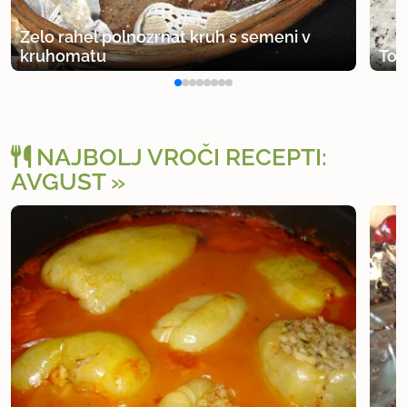
Zelo rahel polnozrnat kruh s semeni v
kruhomatu
Tot
NAJBOLJ VROČI RECEPTI:
AVGUST