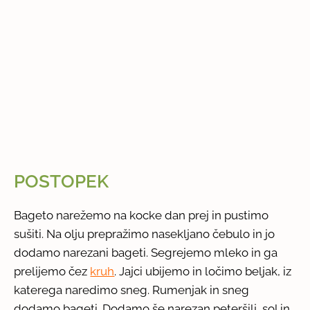
POSTOPEK
Bageto narežemo na kocke dan prej in pustimo
sušiti. Na olju prepražimo nasekljano čebulo in jo
dodamo narezani bageti. Segrejemo mleko in ga
prelijemo čez
kruh
. Jajci ubijemo in ločimo beljak, iz
katerega naredimo sneg. Rumenjak in sneg
dodamo bageti. Dodamo še narezan peteršilj, sol in