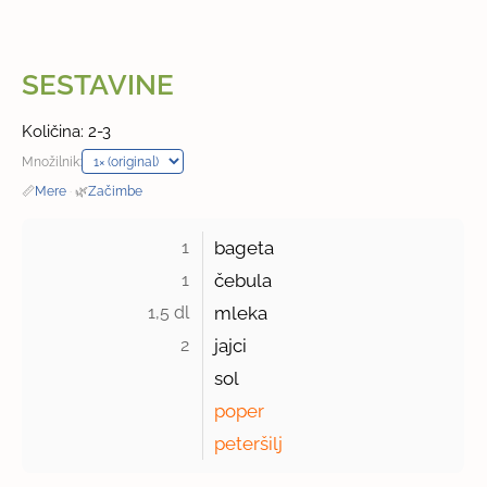
SESTAVINE
Količina: 2-3
Množilnik:
📏
Mere
·
🌿
Začimbe
1 
bageta
1 
čebula
1,5 dl 
mleka
2 
jajci
sol
poper
peteršilj