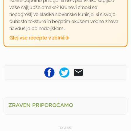
Iščete popolno prilogo, ki bo vpila vsako kapljico
vaše najljubše omake? Kruhovi cmoki so
nepogrešljiva klasika slovenske kuhinje, ki s svojo
puhasto teksturo in bogatim okusom vedno znova
navdušijo ob nedeljskem…
Glej vse recepte v zbirki
ZRAVEN PRIPOROČAMO
OGLAS