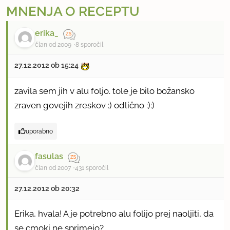
MNENJA O RECEPTU
erika_
član od 2009
8 sporočil
27.12.2012 ob 15:24
zavila sem jih v alu foljo. tole je bilo božansko
zraven govejih zreskov :) odlično :):)
uporabno
fasulas
član od 2007
431 sporočil
27.12.2012 ob 20:32
Erika, hvala! A je potrebno alu folijo prej naoljiti, da
se cmoki ne sprimejo?