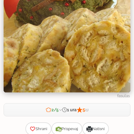
fasulas
5
1 ura
2/5
(1)
Zahtevnost
Shrani
Prispevaj
Natisni