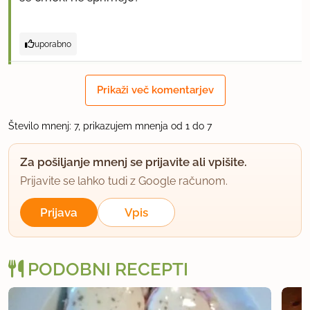
uporabno
gogad
Prikaži več komentarjev
član od 2004
3697 sporočil
27.12.2012 ob 21:19
Število mnenj: 7, prikazujem mnenja od 1 do 7
Jaz zavijem v prozorno folijo,šele potem v
Za pošiljanje mnenj se prijavite ali vpišite.
srebrno..nič ne oljim...se lepo skuha
Prijavite se lahko tudi z Google računom.
uporabno
Prijava
Vpis
erika_
član od 2009
8 sporočil
PODOBNI RECEPTI
29.12.2012 ob 17:26