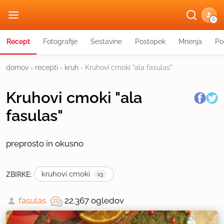
G
Recept
Fotografije
Sestavine
Postopek
Mnenja
Po
domov
›
recepti
›
kruh
›
Kruhovi cmoki "ala fasulas"
Kruhovi cmoki "ala
fasulas"
preprosto in okusno
kruhovi cmoki
ZBIRKE:
13
fasulas
22.367 ogledov