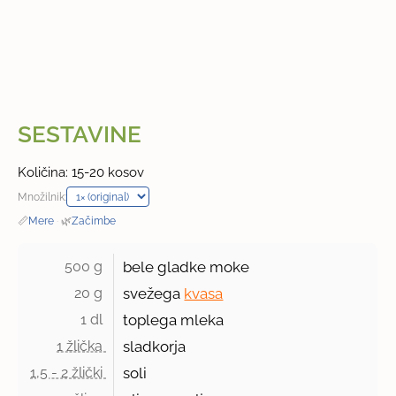
SESTAVINE
Količina: 15-20 kosov
Množilnik:
📏
Mere
·
🌿
Začimbe
500 g 
bele gladke moke
20 g 
svežega
kvasa
1 dl 
toplega mleka
1 žlička 
sladkorja
1,5 - 2 žlički 
soli