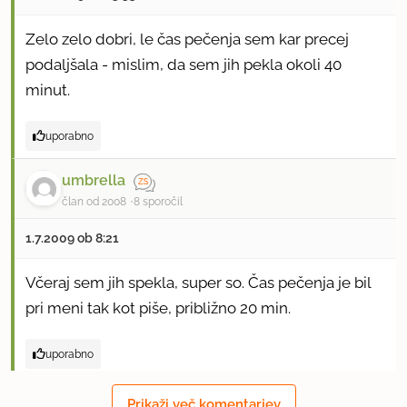
Zelo zelo dobri, le čas pečenja sem kar precej
podaljšala - mislim, da sem jih pekla okoli 40
minut.
uporabno
umbrella
član od 2008
8 sporočil
1.7.2009 ob 8:21
Včeraj sem jih spekla, super so. Čas pečenja je bil
pri meni tak kot piše, približno 20 min.
uporabno
miis
Prikaži več komentarjev