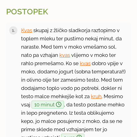
POSTOPEK
Kvas
skupaj z žličko sladkorja raztopimo v
toplem mleku ter pustimo nekaj minut, da
naraste. Med tem v moko vmešamo sol,
nato pa vzhajan
kvas
vlijemo v moko ter
rahlo premešamo. Ko se
kvas
dobro vpije v
moko, dodamo jogurt (sobna temperatura!!)
in olivno olje ter zamesimo testo. Med tem
dodajamo toplo vodo po potrebi, dokler ni
testo malce mehkejše kot za
kruh
. Mesimo
vsaj
10 minut
, da testo postane mehko
in lepo pregneteno. Iz testa oblikujemo
kepo, jo malce posujemo z moko, da se ne
prime sklede med vzhajanjem ter jo