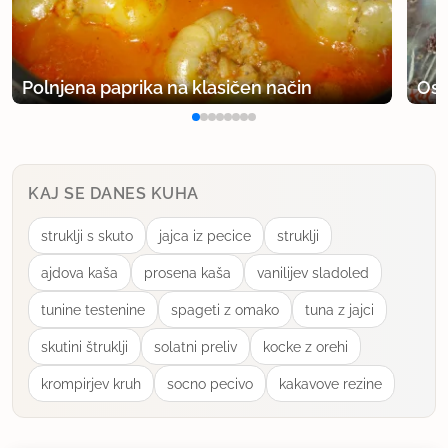
Polnjena paprika na klasičen način
Osv
KAJ SE DANES KUHA
struklji s skuto
jajca iz pecice
struklji
ajdova kaša
prosena kaša
vanilijev sladoled
tunine testenine
spageti z omako
tuna z jajci
skutini štruklji
solatni preliv
kocke z orehi
krompirjev kruh
socno pecivo
kakavove rezine