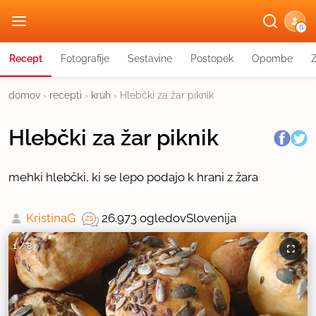
G
Recept
Fotografije
Sestavine
Postopek
Opombe
domov
›
recepti
›
kruh
›
Hlebčki za žar piknik
Hlebčki za žar piknik
mehki hlebčki, ki se lepo podajo k hrani z žara
KristinaG
26.973 ogledov
Slovenija
1
/
8