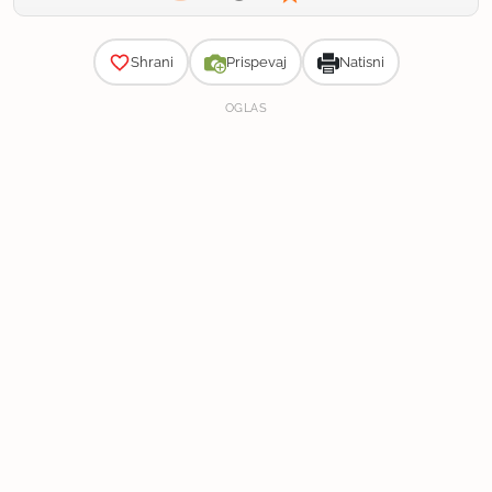
Zahtevnost
Shrani
Prispevaj
Natisni
OGLAS