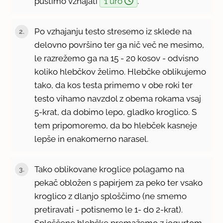
pustimo vzhajati
1 uro
.
Po vzhajanju testo stresemo iz sklede na
delovno površino ter ga nič več ne mesimo,
le razrežemo ga na 15 - 20 kosov - odvisno
koliko hlebčkov želimo. Hlebčke oblikujemo
tako, da kos testa primemo v obe roki ter
testo vihamo navzdol z obema rokama vsaj
5-krat, da dobimo lepo, gladko kroglico. S
tem pripomoremo, da bo hlebček kasneje
lepše in enakomerno narasel.
Tako oblikovane kroglice polagamo na
pekač obložen s papirjem za peko ter vsako
kroglico z dlanjo sploščimo (ne smemo
pretiravati - potisnemo le 1- do 2-krat).
Sploščene hlebčke premažemo z jogurtom,