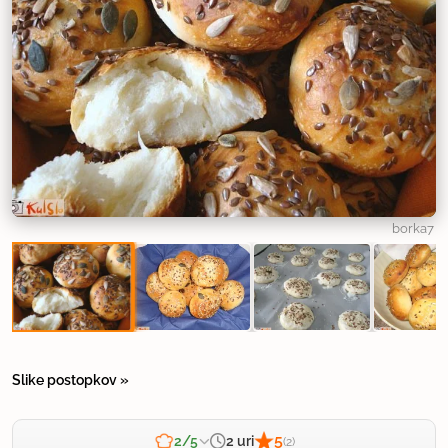
borka7
Slike postopkov »
5
2 uri
2/5
(2)