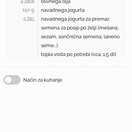
4 žlice 
olivnega olja
150 g 
navadnega jogurta
5 žlic 
navadnega jogurta za premaz
semena za posip po želji (mešana,
sezam, sončnična semena, laneno
seme...)
topla voda po potrebi (cca. 1,5 dl)
Način za kuhanje