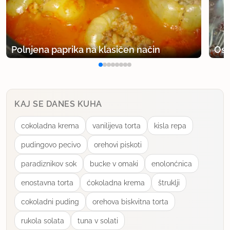
Mikki
član od 2007
59 sporočil
Polnjena paprika na klasičen način
Osv
9.1.2010 ob 17:53
ravnokar sem preiskusila recept - res je enkraten!
A je kdo preiskusil ta recept tudi s polnozrnato
KAJ SE DANES KUHA
moko, pirino, ajdovo...?
cokoladna krema
vanilijeva torta
kisla repa
pa pa
pudingovo pecivo
orehovi piskoti
paradiznikov sok
bucke v omaki
enolonćnica
uporabno
enostavna torta
ćokoladna krema
štruklji
Natalija A.
cokoladni puding
orehova biskvitna torta
član od 2010
18 sporočil
rukola solata
tuna v solati
4.2.2010 ob 14:30