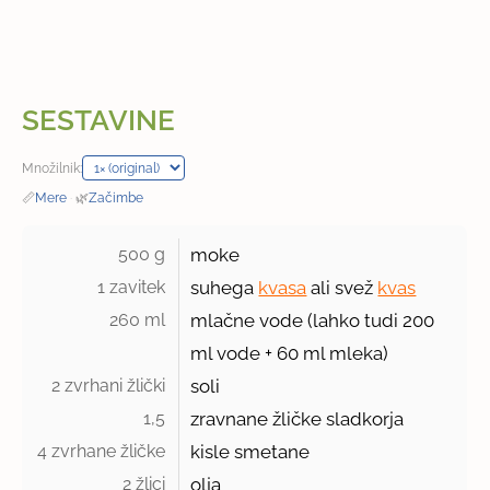
SESTAVINE
Množilnik:
📏
Mere
·
🌿
Začimbe
500 g 
moke
1 zavitek 
suhega
kvasa
ali svež
kvas
260 ml 
mlačne vode (lahko tudi
200
ml
vode + 60 ml mleka)
2 zvrhani žlički 
soli
1,5 
zravnane žličke sladkorja
4 zvrhane žličke 
kisle smetane
2 žlici 
olja