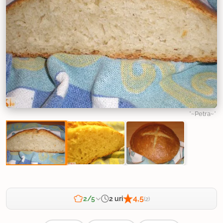
*~Petra~*
4,5
2 uri
2/5
(2)
Zahtevnost