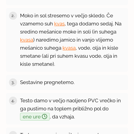
Moko in sol stresemo v večjo skledo. Če
2.
vzamemo suh
kvas
, tega dodamo sedaj. Na
sredino mešanice moke in soli (in suhega
kvasa
) naredimo jamico in vanjo vlijemo
mešanico suhega
kvasa
, vode, olja in kisle
smetane (ali pri suhem kvasu vode, olja in
kisle smetane).
Sestavine pregnetemo.
3.
Testo damo v večjo naoljeno PVC vrečko in
4.
ga pustimo na toplem približno pol do
ene ure
, da vzhaja.