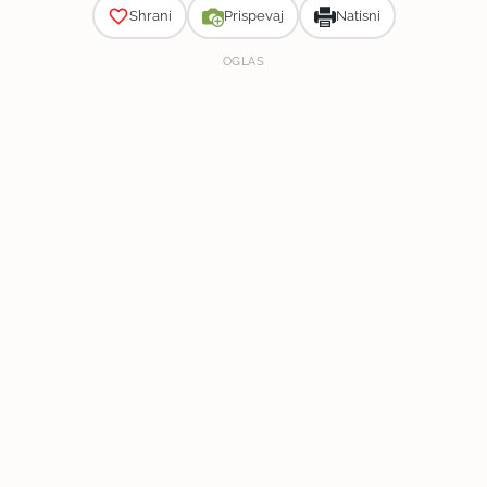
Shrani
Prispevaj
Natisni
OGLAS