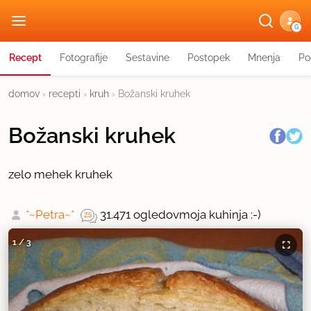
G
Recept
Fotografije
Sestavine
Postopek
Mnenja
Po
domov
›
recepti
›
kruh
›
Božanski kruhek
Božanski kruhek
zelo mehek kruhek
*~Petra~*
31.471 ogledov
moja kuhinja :-)
1
/
3