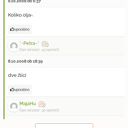
8.10.2008 ob 6:37
Koliko olja-.
uporabno
*~Petra~*
član od 2007
43 sporočil
8.10.2008 ob 18:39
dve žlici
uporabno
MajaHu
član od 2007
30 sporočil
8.10.2008 ob 19:49