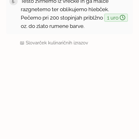
Testo zvrnemo iz vrečke in ga malce
5.
razgnetemo ter oblikujemo hlebček.
Pečemo pri 200 stopinjah priblžno
1 uro
oz. do zlato rumene barve.
📖
Slovarček kulinaričnih izrazov