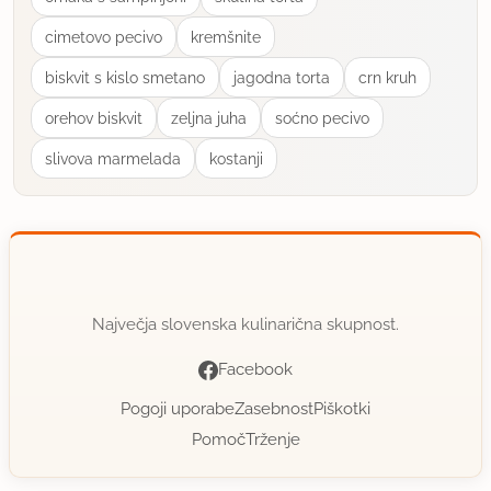
cimetovo pecivo
kremšnite
biskvit s kislo smetano
jagodna torta
crn kruh
orehov biskvit
zeljna juha
soćno pecivo
slivova marmelada
kostanji
Največja slovenska kulinarična skupnost.
Facebook
Pogoji uporabe
Zasebnost
Piškotki
Pomoč
Trženje