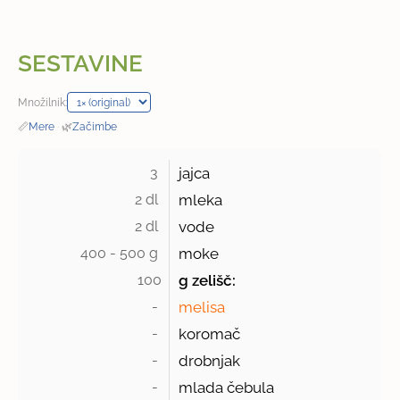
SESTAVINE
Množilnik:
📏
Mere
·
🌿
Začimbe
3 
jajca
2 dl 
mleka
2 dl 
vode
400 - 500 g 
moke
100
g zelišč:
- 
melisa
- 
koromač
- 
drobnjak
- 
mlada čebula