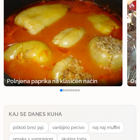
Polnjena paprika na klasičen način
Osv
KAJ SE DANES KUHA
piškoti brez jajc
vanilijino pecivo
naj naj muffini
omaka s sampinjoni
skutina torta