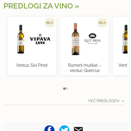
PREDLOGI ZA VINO
BELO
BELO
Ventus Sivi Pinot
Rumeni muškat –
Ventu
verduc Quercus
VEČ PREDLOGOV