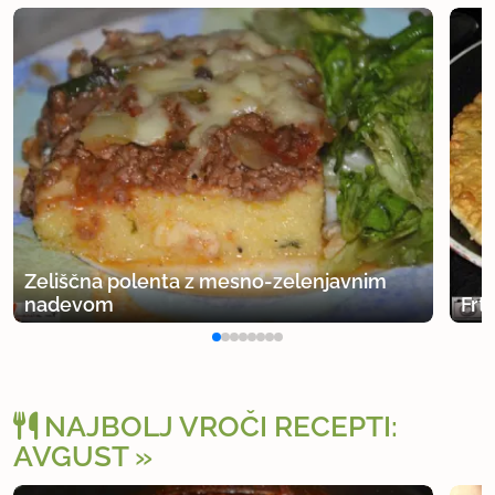
Zeliščna polenta z mesno-zelenjavnim
nadevom
Frt
NAJBOLJ VROČI RECEPTI:
AVGUST