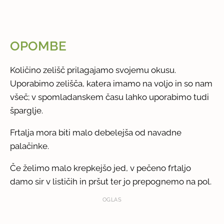
OPOMBE
Količino zelišč prilagajamo svojemu okusu.
Uporabimo zelišča, katera imamo na voljo in so nam
všeč; v spomladanskem času lahko uporabimo tudi
šparglje.
Frtalja mora biti malo debelejša od navadne
palačinke.
Če želimo malo krepkejšo jed, v pečeno frtaljo
damo sir v lističih in pršut ter jo prepognemo na pol.
OGLAS