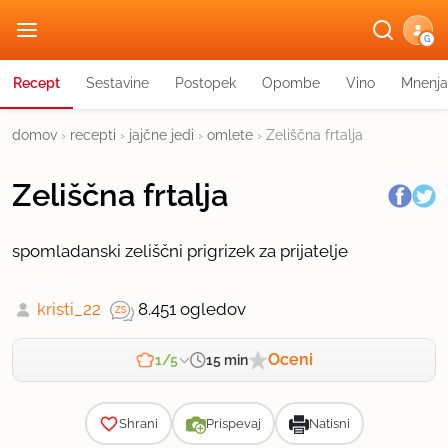
G
Recept
Sestavine
Postopek
Opombe
Vino
Mnenja
domov
›
recepti
›
jajčne jedi
›
omlete
›
Zeliščna frtalja
Zeliščna frtalja
spomladanski zeliščni prigrizek za prijatelje
kristi_22
8.451 ogledov
Oceni
15 min
1/5
Zahtevnost
Shrani
Prispevaj
Natisni