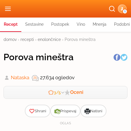
G
Recept
Sestavine
Postopek
Vino
Mnenja
Podobni 
domov
›
recepti
›
enolončnice
›
Porova mineštra
Porova mineštra
Nataska
27.634 ogledov
Oceni
3/5
Zahtevnost
Shrani
Prispevaj
Natisni
OGLAS