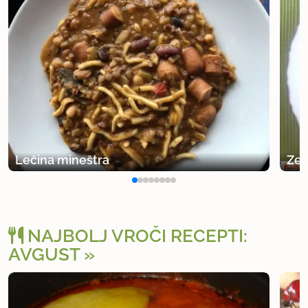
Lečina mineštra
Zel
NAJBOLJ VROČI RECEPTI:
AVGUST