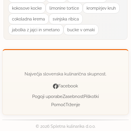
kokosove kocke
limonine tortice
krompirjev kruh
cokoladna krema
svinjska ribica
jabolka z jajci in smetano
bucke v omaki
Največja slovenska kulinarična skupnost.
Facebook
Pogoji uporabe
Zasebnost
Piškotki
Pomoč
Trženje
© 2026 Spletna kulinarika d.o.o.