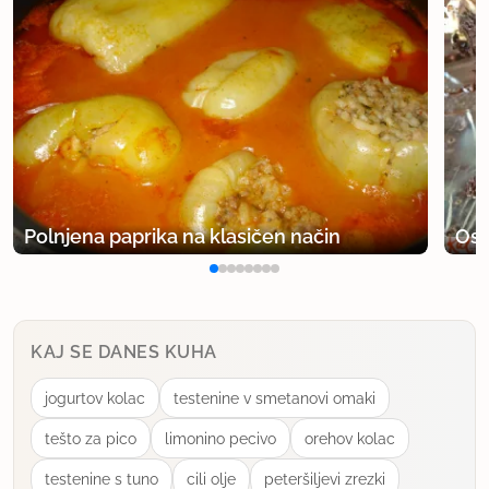
Polnjena paprika na klasičen način
Osv
KAJ SE DANES KUHA
jogurtov kolac
testenine v smetanovi omaki
tešto za pico
limonino pecivo
orehov kolac
testenine s tuno
cili olje
peteršiljevi zrezki