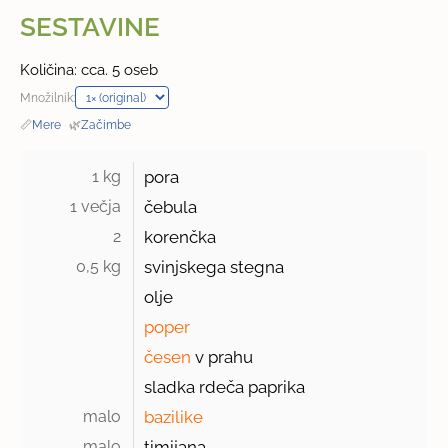
SESTAVINE
Količina: cca. 5 oseb
Množilnik:
📏
Mere
·
🌿
Začimbe
1 kg 
pora
1 večja 
čebula
2 
korenčka
0,5 kg 
svinjskega stegna
olje
poper
česen
v prahu
sladka rdeča paprika
malo 
bazilike
malo 
timijana