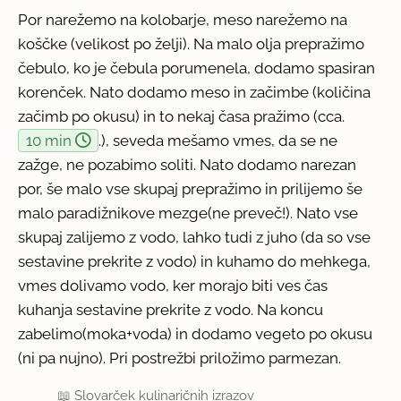
Por narežemo na kolobarje, meso narežemo na
koščke (velikost po želji). Na malo olja prepražimo
čebulo, ko je čebula porumenela, dodamo spasiran
korenček. Nato dodamo meso in začimbe (količina
začimb po okusu) in to nekaj časa pražimo (cca.
10 min
.), seveda mešamo vmes, da se ne
zažge, ne pozabimo soliti. Nato dodamo narezan
por, še malo vse skupaj prepražimo in prilijemo še
malo paradižnikove mezge(ne preveč!). Nato vse
skupaj zalijemo z vodo, lahko tudi z juho (da so vse
sestavine prekrite z vodo) in kuhamo do mehkega,
vmes dolivamo vodo, ker morajo biti ves čas
kuhanja sestavine prekrite z vodo. Na koncu
zabelimo(moka+voda) in dodamo vegeto po okusu
(ni pa nujno). Pri postrežbi priložimo parmezan.
📖
Slovarček kulinaričnih izrazov