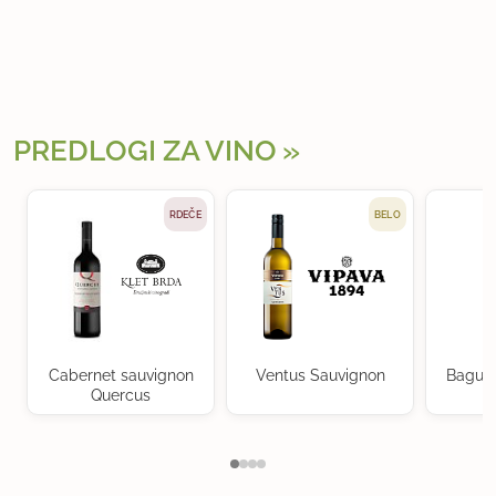
PREDLOGI ZA VINO
RDEČE
BELO
Cabernet sauvignon
Ventus Sauvignon
Baguer
Quercus