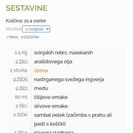
SESTAVINE
Količina: za 4 osebe
Množilnik:
📏
Mere
·
🌿
Začimbe
1,5 kg 
svinjskih rebrc, nasekanih
2 žlici 
arašidovega olja
2 stroka 
česna
2 žlički 
nastrganega svežega ingverja
2 žlici 
medu
80 ml 
čilijeve omake
2 žlici 
slivove omake
2 žlički 
sambal oelek (začimba v prahu ali
pasti s koščki)
1 žlica 
rjavega sladkorja