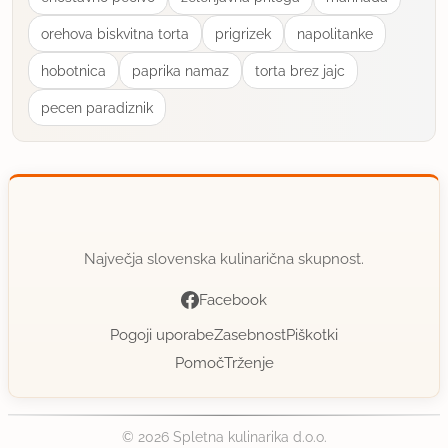
orehova biskvitna torta
prigrizek
napolitanke
hobotnica
paprika namaz
torta brez jajc
pecen paradiznik
Največja slovenska kulinarična skupnost.
Facebook
Pogoji uporabe
Zasebnost
Piškotki
Pomoč
Trženje
© 2026 Spletna kulinarika d.o.o.