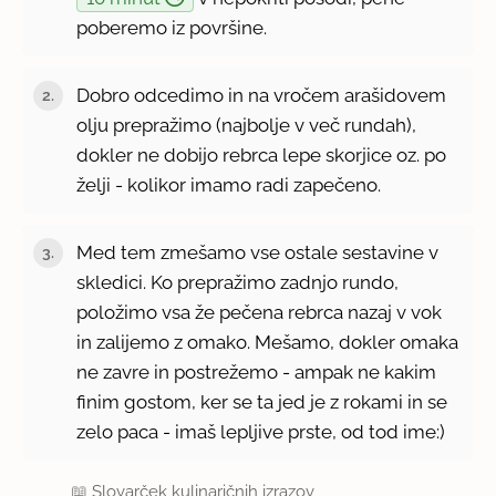
poberemo iz površine.
Dobro odcedimo in na vročem arašidovem
olju prepražimo (najbolje v več rundah),
dokler ne dobijo rebrca lepe skorjice oz. po
želji - kolikor imamo radi zapečeno.
Med tem zmešamo vse ostale sestavine v
skledici. Ko prepražimo zadnjo rundo,
položimo vsa že pečena rebrca nazaj v vok
in zalijemo z omako. Mešamo, dokler omaka
ne zavre in postrežemo - ampak ne kakim
finim gostom, ker se ta jed je z rokami in se
zelo paca - imaš lepljive prste, od tod ime:)
📖
Slovarček kulinaričnih izrazov