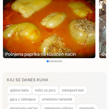
Polnjena paprika na klasičen način
Osv
KAJ SE DANES KUHA
ajdova kaša
tešto za pico
zelenjavni kari
jajca z zelenjavo
smetanov narastek
enostavno pecivo
zelenjavna priloga
marinada