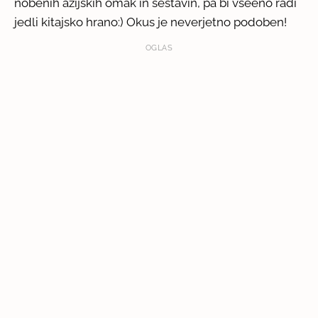
nobenih azijskih omak in sestavin, pa bi vseeno radi
jedli kitajsko hrano:) Okus je neverjetno podoben!
OGLAS