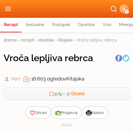
G
Recept
Sestavine
Postopek
Opombe
Vino
Mnenja
domov
›
recepti
›
eksotika
›
Kitajska
›
Vroča lepljiva rebrca
Vroča lepljiva rebrca
Veri
16.603 ogledov
Kitajska
Oceni
2/5
Zahtevnost
Shrani
Prispevaj
Natisni
OGLAS