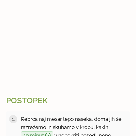
POSTOPEK
Rebrca naj mesar lepo naseka, doma jih še
razrežemo in skuhamo v kropu, kakih
10 minut
v nepokriti posodi, pene