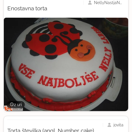
NellyNastjaNuša
Enostavna torta
2 uri
jovita
Torta številka (angl. Number cake)