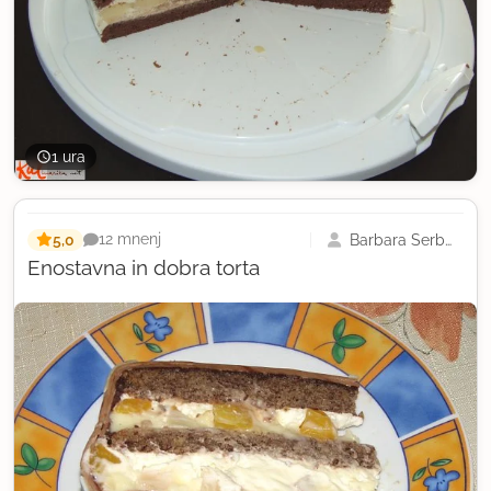
1 ura
5,0
Barbara Serbec
12 mnenj
Enostavna in dobra torta