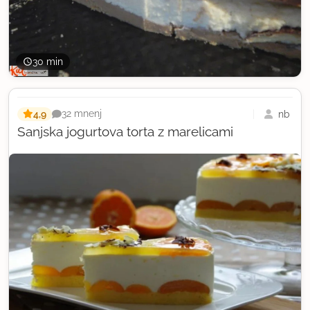
30 min
4,9
nb
32 mnenj
Sanjska jogurtova torta z marelicami