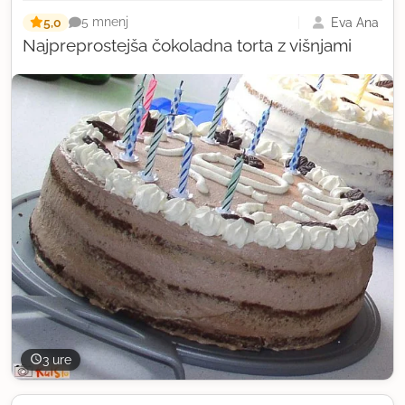
5,0
Eva Ana
5 mnenj
Najpreprostejša čokoladna torta z višnjami
3 ure