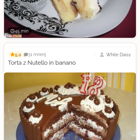
45 min
5,0
White Daisy
31 mnenj
Torta z Nutello in banano