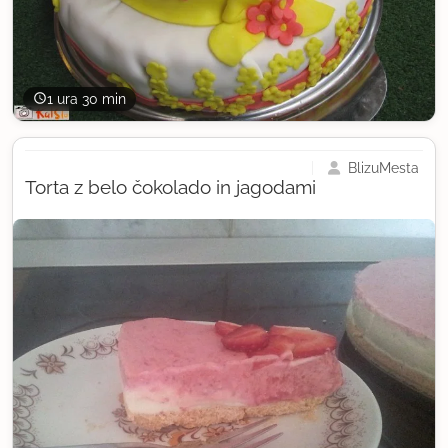
1 ura 30 min
BlizuMesta
Torta z belo čokolado in jagodami