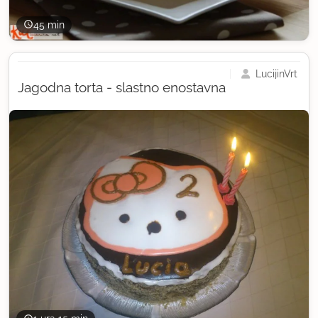
45 min
LucijinVrt
Jagodna torta - slastno enostavna