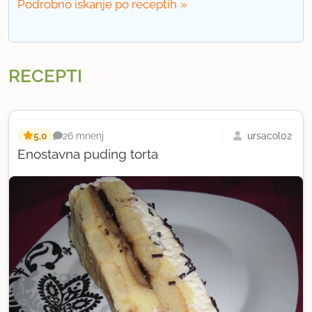
Podrobno iskanje po receptih
RECEPTI
5,0
ursacol02
26 mnenj
Enostavna puding torta