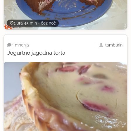
1 ura 45 min + čez noč
tamburin
4 mnenja
Jogurtno jagodna torta