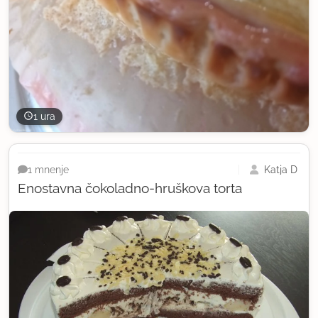
1 ura
Katja D
1 mnenje
Enostavna čokoladno-hruškova torta