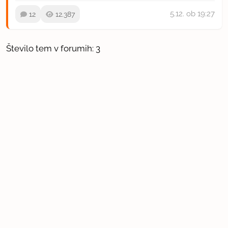
5.12.
ob 19:27
12
12.387
Število tem v forumih: 3