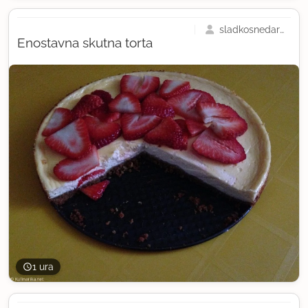
sladkosnedarada
Enostavna skutna torta
1 ura