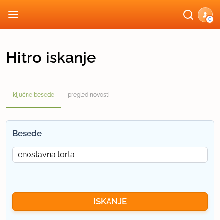
G
Hitro iskanje
ključne besede
pregled novosti
Besede