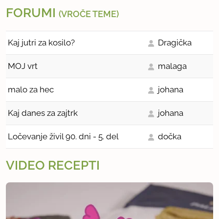
FORUMI
(VROČE TEME)
Kaj jutri za kosilo?
Dragička
MOJ vrt
malaga
malo za hec
johana
Kaj danes za zajtrk
johana
Ločevanje živil 90. dni - 5. del
dočka
VIDEO RECEPTI