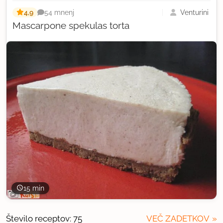
4,9
Venturini
54 mnenj
Mascarpone spekulas torta
15 min
Število receptov: 75
VEČ ZADETKOV