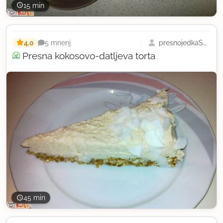
15 min
4,0
presnojedkaSaby
5 mnenj
Presna kokosovo-datljeva torta
45 min