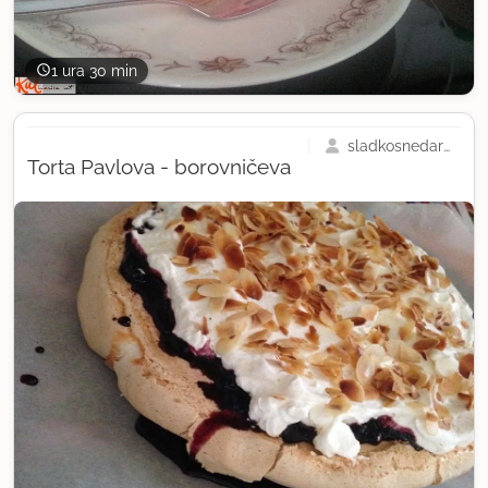
1 ura 30 min
sladkosnedarada
Torta Pavlova - borovničeva