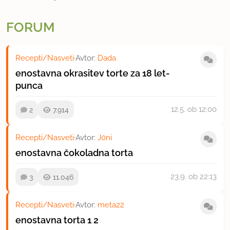
FORUM
Recepti/Nasveti
·
Avtor:
Dada
enostavna okrasitev torte za 18 let-
punca
12.5.
ob 12:00
2
7.914
Recepti/Nasveti
·
Avtor:
J0ni
enostavna čokoladna torta
23.9.
ob 22:13
3
11.046
Recepti/Nasveti
·
Avtor:
meta22
enostavna torta
1
2