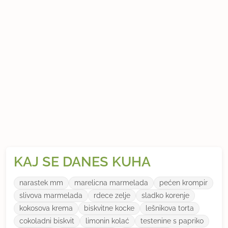
KAJ SE DANES KUHA
narastek mm
marelicna marmelada
pećen krompir
slivova marmelada
rdece zelje
sladko korenje
kokosova krema
biskvitne kocke
lešnikova torta
cokoladni biskvit
limonin kolać
testenine s papriko