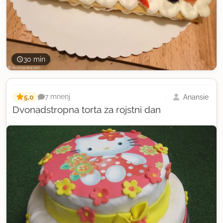
30 min
5,0
Anansie
7 mnenj
Dvonadstropna torta za rojstni dan