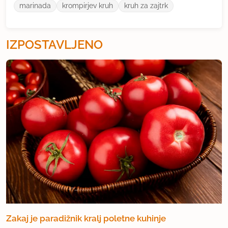
marinada
krompirjev kruh
kruh za zajtrk
IZPOSTAVLJENO
Zakaj je paradižnik kralj poletne kuhinje