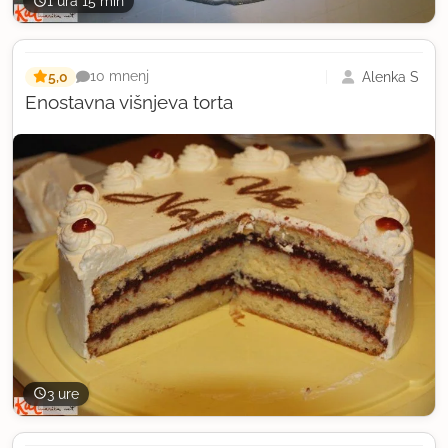
1 ura 15 min
5,0
Alenka Š
10 mnenj
Enostavna višnjeva torta
3 ure