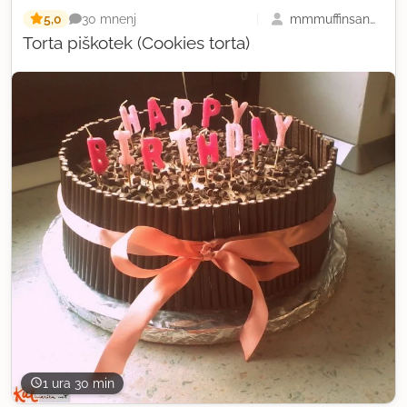
5,0
mmmuffinsandco
30 mnenj
Torta piškotek (Cookies torta)
1 ura 30 min