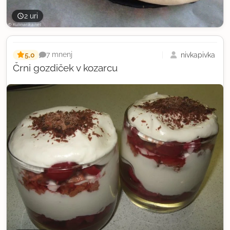
2 uri
5,0
nivkapivka
7 mnenj
Črni gozdiček v kozarcu