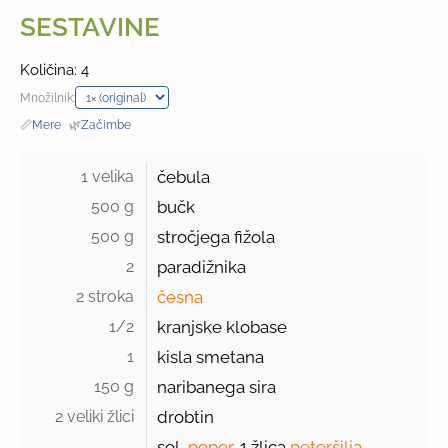
SESTAVINE
Količina: 4
Množilnik:
📏
Mere
·
🌿
Začimbe
1 velika 
čebula
500 g 
bučk
500 g 
stročjega fižola
2 
paradižnika
2 stroka 
česna
1/2 
kranjske klobase
1 
kisla smetana
150 g 
naribanega sira
2 veliki žlici 
drobtin
sol,
poper
, 1 žlica
peteršilja