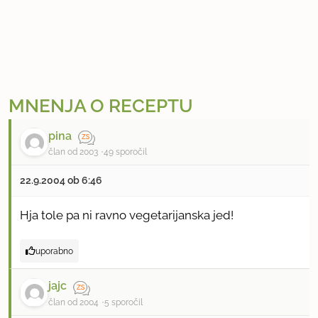
MNENJA O RECEPTU
pina
član od 2003
49 sporočil
22.9.2004 ob 6:46
Hja tole pa ni ravno vegetarijanska jed!
uporabno
jajc
član od 2004
5 sporočil