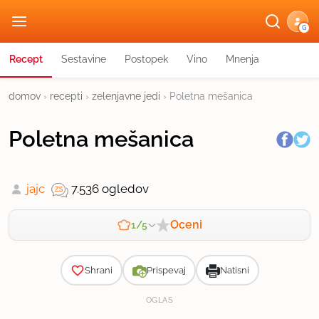
G
Recept
Sestavine
Postopek
Vino
Mnenja
domov
›
recepti
›
zelenjavne jedi
›
Poletna mešanica
Poletna mešanica
jajc
7.536 ogledov
Oceni
1/5
Zahtevnost
Shrani
Prispevaj
Natisni
OGLAS