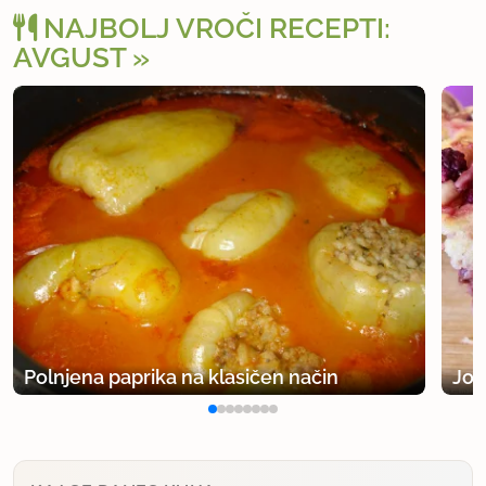
NAJBOLJ VROČI RECEPTI:
AVGUST
Polnjena paprika na klasičen način
Jog