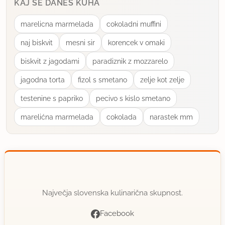
KAJ SE DANES KUHA
marelicna marmelada
cokoladni muffini
naj biskvit
mesni sir
korencek v omaki
biskvit z jagodami
paradiznik z mozzarelo
jagodna torta
fizol s smetano
zelje kot zelje
testenine s papriko
pecivo s kislo smetano
marelićna marmelada
cokolada
narastek mm
Največja slovenska kulinarična skupnost.
Facebook