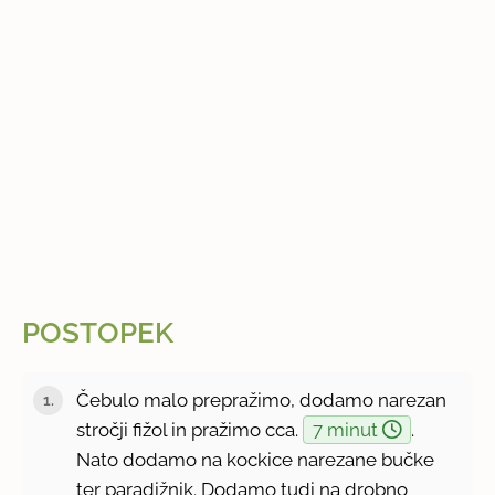
POSTOPEK
Čebulo malo prepražimo, dodamo narezan
stročji fižol in pražimo cca.
7 minut
.
Nato dodamo na kockice narezane bučke
ter paradižnik. Dodamo tudi na drobno