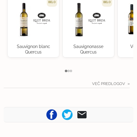
BELO
BELO
Sauvignon blanc
Sauvignonasse
Ven
Quercus
Quercus
VEČ PREDLOGOV