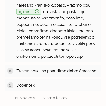
narezano kranjsko klobaso. Pražimo cca.
15 minut
, da sestavine postanejo
mehke. Ko se vse zmehča, posolimo,
popopramo, dodamo česen ter drobtine.
Malce popražimo, dodamo kislo smetano,
premešamo ter na koncu vse potresemo z
naribanim sirom. Jaz delam to v veliki ponvi,
ki jo na koncu pokrijem, da se sir
enakomerno porazdeli ter lepo stopi.
Zraven obvezno ponudimo dobro črno vino.
Dober tek.
📖
Slovarček kulinaričnih izrazov