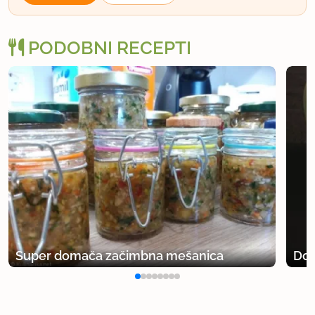
PODOBNI RECEPTI
Super domača začimbna mešanica
Dom