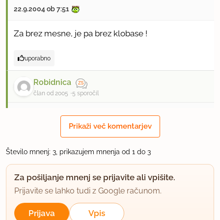
22.9.2004 ob 7:51
Za brez mesne, je pa brez klobase !
uporabno
Robidnica
član od 2005
5 sporočil
16.8.2005 ob 12:41
Prikaži več komentarjev
Brez mesa mora biti dobro. Bom poskusila jutri, ko
sem na vrsti za kuhanje.
Število mnenj: 3, prikazujem mnenja od 1 do 3
uporabno
Za pošiljanje mnenj se prijavite ali vpišite.
Prijavite se lahko tudi z Google računom.
Prijava
Vpis