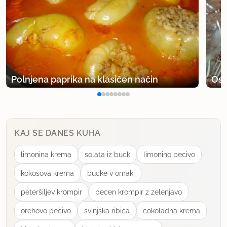
Polnjena paprika na klasičen način
Osv
KAJ SE DANES KUHA
limonina krema
solata iz buck
limonino pecivo
kokosova krema
bucke v omaki
peteršiljev krompir
pecen krompir z zelenjavo
orehovo pecivo
svinjska ribica
cokoladna krema