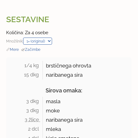
SESTAVINE
Količina: Za 4 osebe
Množilnik:
📏
Mere
·
🌿
Začimbe
1/4 kg 
brstičnega ohrovta
15 dkg 
naribanega sira
Sirova omaka:
3 dkg 
masla
3 dkg 
moke
3 žlice 
naribanega sira
2 dcl 
mleka