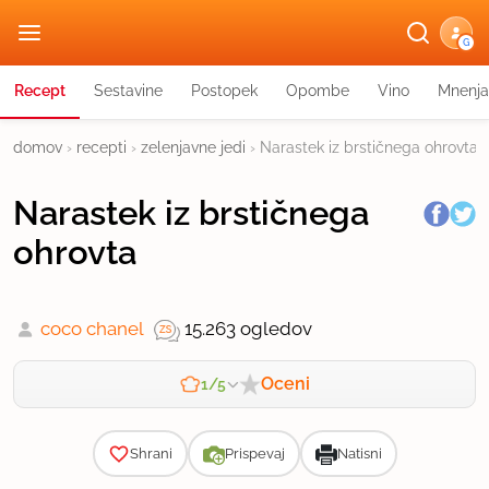
G
Recept
Sestavine
Postopek
Opombe
Vino
Mnenja
domov
›
recepti
›
zelenjavne jedi
›
Narastek iz brstičnega ohrovta
Narastek iz brstičnega
ohrovta
coco chanel
15.263 ogledov
Oceni
1/5
Zahtevnost
Shrani
Prispevaj
Natisni