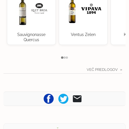
Sauvignonasse
Ventus Zelen
Kr
Quercus
VEČ PREDLOGOV