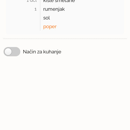
1 dcl 
kisle smetane
1 
rumenjak
sol
poper
Način za kuhanje