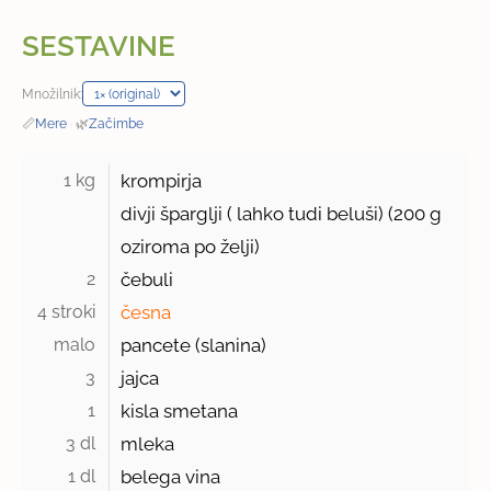
SESTAVINE
Množilnik:
📏
Mere
·
🌿
Začimbe
1 kg 
krompirja
divji šparglji ( lahko tudi beluši) (200 g
oziroma po želji)
2 
čebuli
4 stroki 
česna
malo 
pancete (slanina)
3 
jajca
1 
kisla smetana
3 dl 
mleka
1 dl 
belega vina