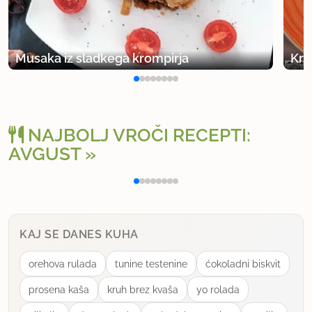
Musaka iz sladkega krompirja
NAJBOLJ VROČI RECEPTI:
AVGUST
Polnjena paprika na klasičen način
Osv
KAJ SE DANES KUHA
orehova rulada
tunine testenine
ćokoladni biskvit
prosena kaša
kruh brez kvaša
yo rolada