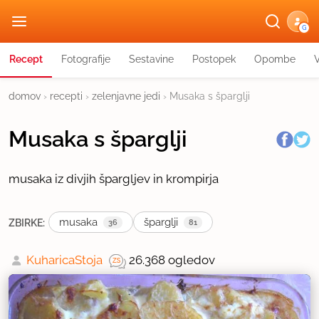
G
Recept
Fotografije
Sestavine
Postopek
Opombe
domov
›
recepti
›
zelenjavne jedi
›
Musaka s šparglji
Musaka s šparglji
musaka iz divjih špargljev in krompirja
musaka
šparglji
ZBIRKE:
36
81
KuharicaStoja
26.368 ogledov