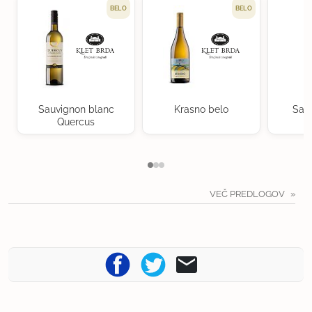
BELO
BELO
Sauvignon blanc
Krasno belo
Sau
Quercus
VEČ PREDLOGOV