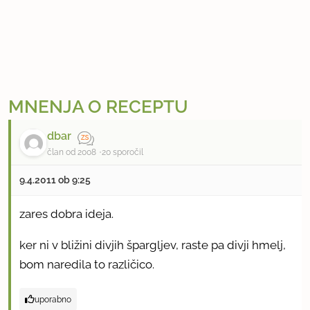
MNENJA O RECEPTU
dbar
član od 2008
20 sporočil
9.4.2011 ob 9:25
zares dobra ideja.
ker ni v bližini divjih špargljev, raste pa divji hmelj,
bom naredila to različico.
uporabno