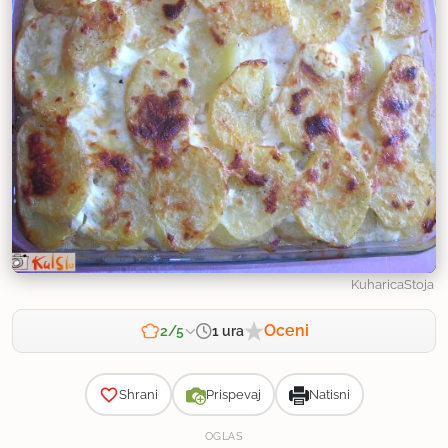
KuharicaStoja
Oceni
1 ura
2/5
Zahtevnost
Shrani
Prispevaj
Natisni
OGLAS