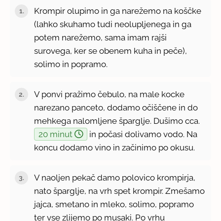
Krompir olupimo in ga narežemo na koščke
(lahko skuhamo tudi neolupljenega in ga
potem narežemo, sama imam rajši
surovega, ker se obenem kuha in peče),
solimo in popramo.
V ponvi pražimo čebulo, na male kocke
narezano panceto, dodamo očiščene in do
mehkega nalomljene šparglje. Dušimo cca.
20 minut
in počasi dolivamo vodo. Na
koncu dodamo vino in začinimo po okusu.
V naoljen pekač damo polovico krompirja,
nato šparglje, na vrh spet krompir. Zmešamo
jajca, smetano in mleko, solimo, popramo
ter vse zlijemo po musaki. Po vrhu