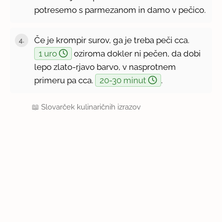
potresemo s parmezanom in damo v pečico.
Če je krompir surov, ga je treba peči cca.
1 uro
oziroma dokler ni pečen, da dobi
lepo zlato-rjavo barvo, v nasprotnem
primeru pa cca.
20-30 minut
.
📖
Slovarček kulinaričnih izrazov