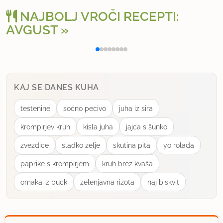
19.9.2007 ob 8:42
NAJBOLJ VROČI RECEPTI:
AVGUST
Ja res so super ti cvetovi. Jaz sem jih nekaj
Polnjena paprika na klasičen način
Osv
napovnila z mocarelo in pršutom. Odlično
uporabno
KAJ SE DANES KUHA
testenine
soćno pecivo
juha iz sira
krompirjev kruh
kisla juha
jajca s šunko
zvezdice
sladko zelje
skutina pita
yo rolada
paprike s krompirjem
kruh brez kvaša
omaka iz buck
zelenjavna rizota
naj biskvit