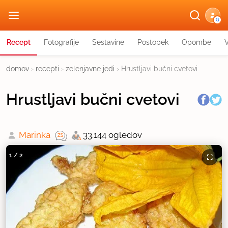
G
Recept
Fotografije
Sestavine
Postopek
Opombe
domov
›
recepti
›
zelenjavne jedi
›
Hrustljavi bučni cvetovi
Hrustljavi bučni cvetovi
Marinka
33.144 ogledov
1
/
2