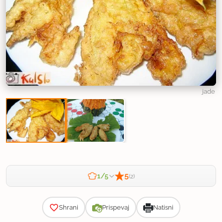
jade
5
1/5
(2)
Zahtevnost
Shrani
Prispevaj
Natisni