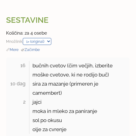
SESTAVINE
Količina: za 4 osebe
Množilnik:
📏
Mere
·
🌿
Začimbe
16 
bučnih cvetov (čim večjih, izberite
moške cvetove, ki ne rodijo buč)
10 dag 
sira za mazanje (primeren je
camembert)
2 
jajci
moka in mleko za paniranje
sol po okusu
olje za cvrenje