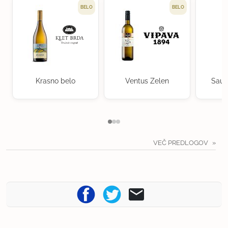
BELO
BELO
Krasno belo
Ventus Zelen
Sauv
VEČ PREDLOGOV