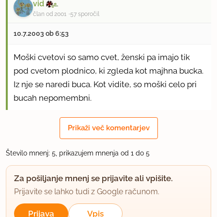
vid
član od 2001
57 sporočil
10.7.2003 ob 6:53
Moški cvetovi so samo cvet, ženski pa imajo tik
pod cvetom plodnico, ki zgleda kot majhna bucka.
Iz nje se naredi buca. Kot vidite, so moški celo pri
bucah nepomembni.
uporabno
Prikaži več komentarjev
vida u.
Število mnenj: 5, prikazujem mnenja od 1 do 5
član od 2007
360 sporočil
13.9.2007 ob 8:52
Za pošiljanje mnenj se prijavite ali vpišite.
Prijavite se lahko tudi z Google računom.
)) vid, to se ti samo zdi, da so moški
Prijava
Vpis
nepomembni. V resnici vas imamo (vsaka svojga)