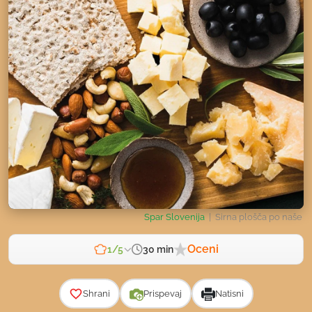
Spar Slovenija
| Sirna plošča po naše
Oceni
30 min
1/5
Zahtevnost
Shrani
Prispevaj
Natisni