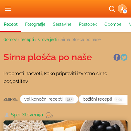
G
Recept
Fotografije
Sestavine
Postopek
Opombe
domov
›
recepti
›
sirove jedi
›
Sirna plošča po naše
Sirna plošča po naše
Preprosti nasveti, kako pripraviti izvrstno sirno
pogostitev
velikonočni recepti
božični recepti
ZBIRKE:
331
699
Spar Slovenija