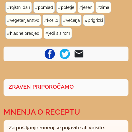
#rojstni dan
#pomlad
#poletje
#jesen
#zima
#vegetarijanstvo
#kosilo
#večerja
#prigrizki
#hladne predjedi
#jedi s sirom
ZRAVEN PRIPOROČAMO
MNENJA O RECEPTU
Za pošiljanje mnenj se prijavite ali vpišite.