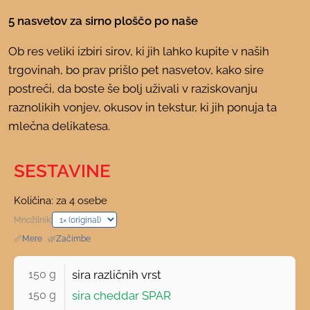
5 nasvetov za sirno ploščo po naše
Ob res veliki izbiri sirov, ki jih lahko kupite v naših
trgovinah, bo prav prišlo pet nasvetov, kako sire
postreči, da boste še bolj uživali v raziskovanju
raznolikih vonjev, okusov in tekstur, ki jih ponuja ta
mlečna delikatesa.
SESTAVINE
Količina: za 4 osebe
Množilnik:
📏
Mere
·
🌿
Začimbe
150 g 
sira različnih vrst
150 g 
sira cheddar SPAR