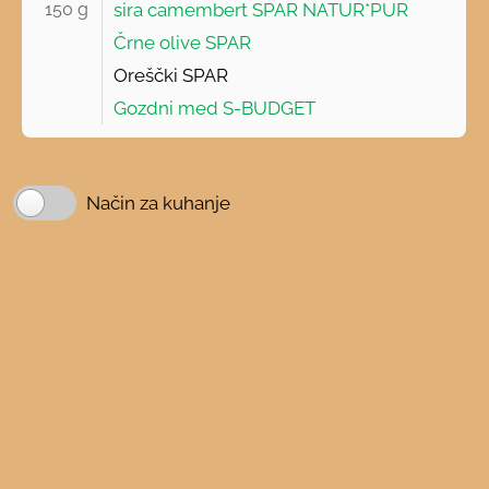
150 g 
sira camembert SPAR NATUR*PUR
Črne olive SPAR
Oreščki SPAR
Gozdni med S-BUDGET
Način za kuhanje