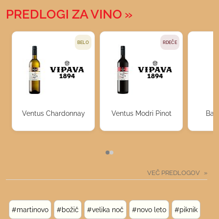
PREDLOGI ZA VINO
BELO
RDEČE
Ventus Chardonnay
Ventus Modri Pinot
Bag
VEČ PREDLOGOV
#martinovo
#božič
#velika noč
#novo leto
#piknik