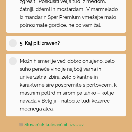
zgrešiti. Poskusiti velja tudi z medom,
čatniji, džemi in mostardami. V marmelado
iz mandarin Spar Premium vmešajte malo
polnozrnate gorčice, ne bo vam žal.
5. Kaj piti zraven?
Možnih smeri je več: dobro ohlajeno, zelo
suho peneče vino je najbolj varna in
univerzalna izbira; zelo pikantne in
karakterne sire pospremite s portovcem, k
mastnim poltrdim sirom pa lahko – kot je
navada v Belgiji – natočite tudi kozarec
močnega alea.
📖
Slovarček kulinaričnih izrazov