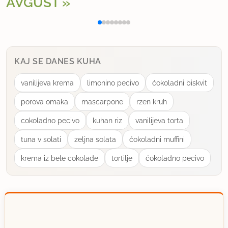
AVGUST
Polnjena paprika na klasičen način
Osv
KAJ SE DANES KUHA
vanilijeva krema
limonino pecivo
ćokoladni biskvit
porova omaka
mascarpone
rzen kruh
cokoladno pecivo
kuhan riz
vanilijeva torta
tuna v solati
zeljna solata
ćokoladni muffini
krema iz bele cokolade
tortilje
ćokoladno pecivo