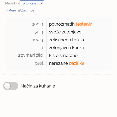
Množilnik:
📏
Mere
·
🌿
Začimbe
300 g 
polnozrnatih
testenin
250 g 
sveže zelenjave
100 g 
zeliščnega tofuja
1 
zelenjavna kocka
2 zvrhani žlici 
kisle smetane
pest 
narezane
bazilike
Način za kuhanje