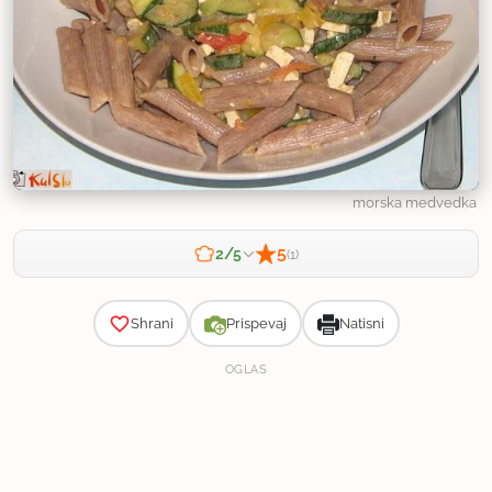
morska medvedka
5
2/5
(1)
Zahtevnost
Shrani
Prispevaj
Natisni
OGLAS