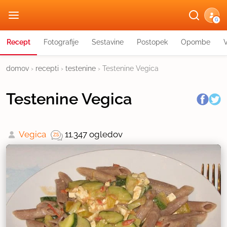
G
Recept
Fotografije
Sestavine
Postopek
Opombe
domov
›
recepti
›
testenine
›
Testenine Vegica
Testenine Vegica
Vegica
11.347 ogledov