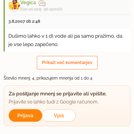
Vegica
član od 2005
96 sporočil
3.8.2007 ob 2:48
Dušimo lahko v 1 dl vode ali pa samo pražimo, da
je vse lepo zapečeno.
Vegica
Prikaži več komentarjev
uporabno
Število mnenj: 4, prikazujem mnenja od 1 do 4
Vilina
Za pošiljanje mnenj se prijavite ali vpišite.
član od 2003
600 sporočil
Prijavite se lahko tudi z Google računom.
24.1.2009 ob 9:53
Prijava
Vpis
Zelo dobre testenine. Namesto melancana je bila
bučka, tofu pa sem marinirala v sojini omaki.