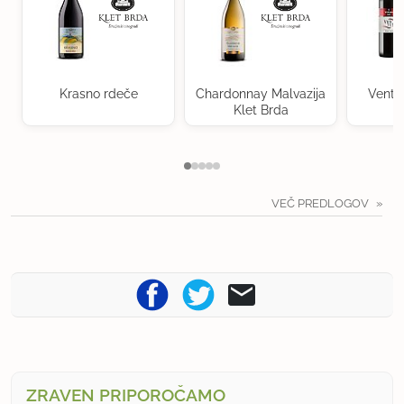
Krasno rdeče
Chardonnay Malvazija
Ventu
Klet Brda
VEČ PREDLOGOV
ZRAVEN PRIPOROČAMO