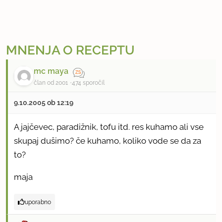
MNENJA O RECEPTU
mc maya
član od 2001
474 sporočil
9.10.2005 ob 12:19
A jajčevec, paradižnik, tofu itd. res kuhamo ali vse
skupaj dušimo? če kuhamo, koliko vode se da za
to?
maja
uporabno