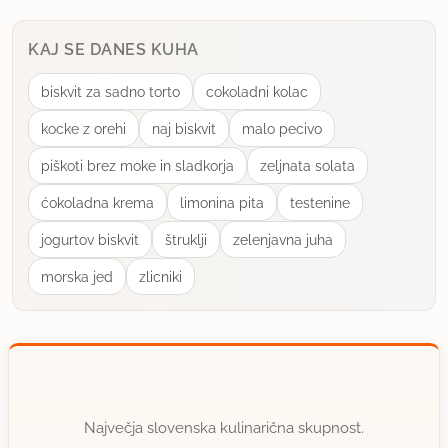
KAJ SE DANES KUHA
biskvit za sadno torto
cokoladni kolac
kocke z orehi
naj biskvit
malo pecivo
piškoti brez moke in sladkorja
zeljnata solata
ćokoladna krema
limonina pita
testenine
jogurtov biskvit
štruklji
zelenjavna juha
morska jed
zlicniki
Največja slovenska kulinarična skupnost.