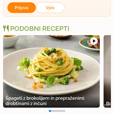
Prijava
Vpis
PODOBNI RECEPTI
Špageti z brokolijem in prepraženimi
drobtinami z inčuni
Brs