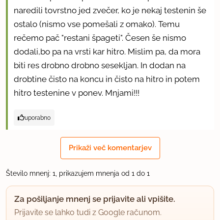
naredili tovrstno jed zvečer, ko je nekaj testenin še
ostalo (nismo vse pomešali z omako). Temu
rečemo pač "restani špageti". Česen še nismo
dodali,bo pa na vrsti kar hitro. Mislim pa, da mora
biti res drobno drobno sesekljan. In dodan na
drobtine čisto na koncu in čisto na hitro in potem
hitro testenine v ponev. Mnjami!!!
uporabno
Prikaži več komentarjev
Število mnenj: 1, prikazujem mnenja od 1 do 1
Za pošiljanje mnenj se prijavite ali vpišite.
Prijavite se lahko tudi z Google računom.