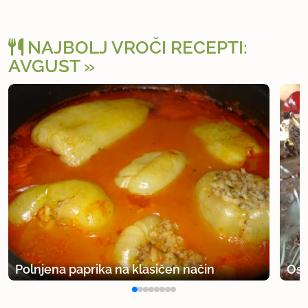
NAJBOLJ VROČI RECEPTI:
AVGUST
Polnjena paprika na klasičen način
Osv