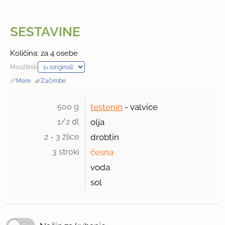
SESTAVINE
Količina: za 4 osebe
Množilnik:
📏
Mere
·
🌿
Začimbe
500 g 
testenin
- valvice
1/2 dl 
olja
2 - 3 žlice 
drobtin
3 stroki 
česna
voda
sol