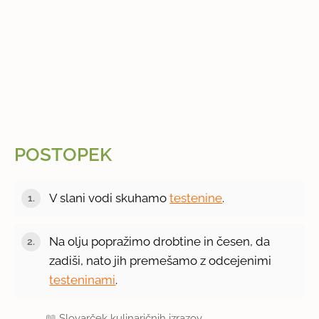
POSTOPEK
V slani vodi skuhamo
testenine
.
Na olju popražimo drobtine in česen, da
zadiši, nato jih premešamo z odcejenimi
testeninami
.
📖
Slovarček kulinaričnih izrazov