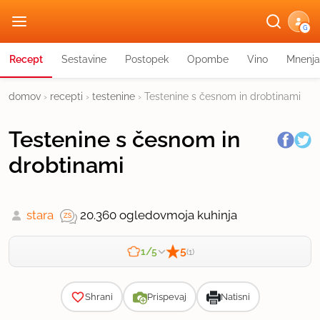
G
Recept
Sestavine
Postopek
Opombe
Vino
Mnenja
domov
›
recepti
›
testenine
›
Testenine s česnom in drobtinami
Testenine s česnom in
drobtinami
stara
20.360 ogledov
moja kuhinja
5
1/5
(1)
Zahtevnost
Shrani
Prispevaj
Natisni