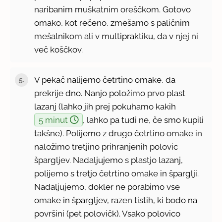
naribanim muškatnim oreščkom. Gotovo
omako, kot rečeno, zmešamo s paličnim
mešalnikom ali v multipraktiku, da v njej ni
več koščkov.
V pekač nalijemo četrtino omake, da
prekrije dno. Nanjo položimo prvo plast
lazanj (lahko jih prej pokuhamo kakih
5 minut
, lahko pa tudi ne, če smo kupili
takšne). Polijemo z drugo četrtino omake in
naložimo tretjino prihranjenih polovic
špargljev. Nadaljujemo s plastjo lazanj,
polijemo s tretjo četrtino omake in šparglji.
Nadaljujemo, dokler ne porabimo vse
omake in špargljev, razen tistih, ki bodo na
površini (pet polovičk). Vsako polovico