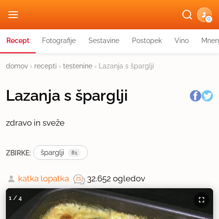
G
Recept
Fotografije
Sestavine
Postopek
Vino
Mnen
domov
›
recepti
›
testenine
›
Lazanja s šparglji
Lazanja s šparglji
zdravo in sveže
šparglji
ZBIRKE:
81
katka lopatka
32.652 ogledov
1
/
4