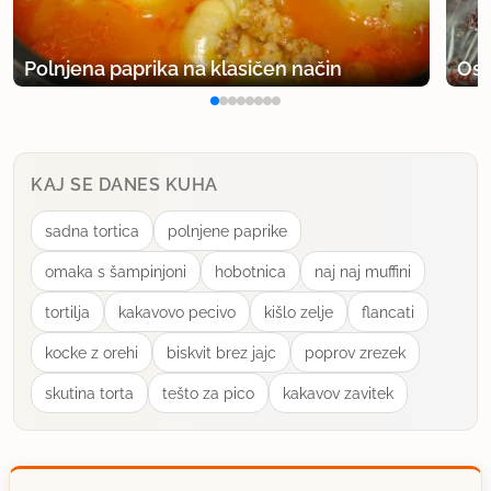
član od 2006
4996 sporočil
11.6.2011 ob 16:34
Polnjena paprika na klasičen način
Osv
Me veseli :)
uporabno
KAJ SE DANES KUHA
terika
sadna tortica
polnjene paprike
član od 2009
11 sporočil
omaka s šampinjoni
hobotnica
naj naj muffini
1.4.2012 ob 22:07
tortilja
kakavovo pecivo
kišlo zelje
flancati
Zelo okusno!
kocke z orehi
biskvit brez jajc
poprov zrezek
uporabno
skutina torta
tešto za pico
kakavov zavitek
mangobanana
član od 2009
484 sporočil