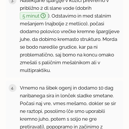
Nasekljane šparglje v kozici prevremo v
približno 2 dl slane vode (dobrih
5 minut
). Odstavimo in med stalnim
mešanjem (najbolje z metlico), počasi
dodamo polovico vrečke kremne špargljeve
juhe, da dobimo kremasto strukturo. Morda
se bodo naredile grudice, kar pa ni
problematično, saj bomo na koncu omako
zmešali s paličnim mešalnikom ali v
multipraktiku.
Vrnemo na šibek ogenj in dodamo 10 dag
naribanega sira in lonček sladke smetane.
Počasi naj vre, vmes mešamo, dokler se sir
ne raztopi, posolimo (če smo uporabili
kremno juho, potem s soljo ne gre
pretiravati), popopramo in začinimo z