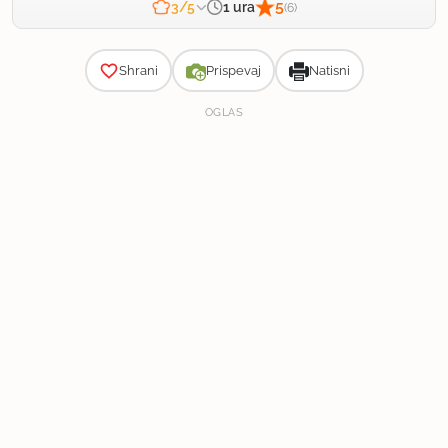
5
1 ura
3/5
(6)
Zahtevnost
Shrani
Prispevaj
Natisni
OGLAS