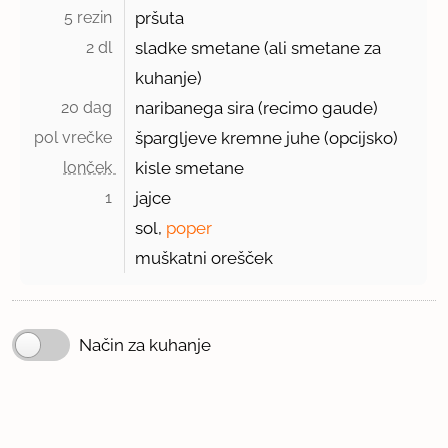
5 rezin 
pršuta
2 dl 
sladke smetane (ali smetane za
kuhanje)
20 dag 
naribanega sira (recimo gaude)
pol vrečke 
špargljeve kremne juhe (opcijsko)
lonček 
kisle smetane
1 
jajce
sol,
poper
muškatni orešček
Način za kuhanje