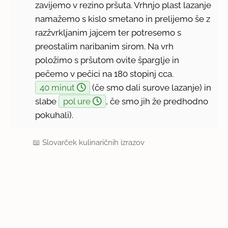
zavijemo v rezino pršuta. Vrhnjo plast lazanje
namažemo s kislo smetano in prelijemo še z
razžvrkljanim jajcem ter potresemo s
preostalim naribanim sirom. Na vrh
položimo s pršutom ovite šparglje in
pečemo v pečici na 180 stopinj cca.
40 minut
(če smo dali surove lazanje) in
slabe
pol ure
, če smo jih že predhodno
pokuhali).
📖
Slovarček kulinaričnih izrazov