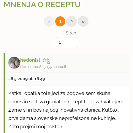
MNENJA O RECEPTU
«
»
1
2
Stran:
hedonist
član od 2008
5055 sporočil
26.5.2009 ob 16:49
KatkaLopatka tole jed za bogove sem skuhal
danes in se ti za genialen recept lepo zahvaljujem.
Zame si in boš najbolj inovativna članica KulSlo ,
prva dama slovenske neprofeisonalne kuhinje.
Zato prejmi moj poklon.