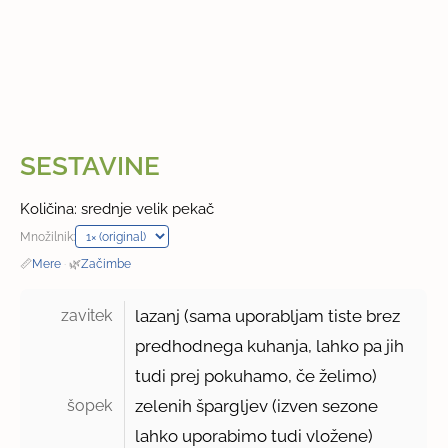
SESTAVINE
Količina: srednje velik pekač
Množilnik:
📏
Mere
·
🌿
Začimbe
zavitek 
lazanj (sama uporabljam tiste brez
predhodnega kuhanja, lahko pa jih
tudi prej pokuhamo, če želimo)
šopek 
zelenih špargljev (izven sezone
lahko uporabimo tudi vložene)