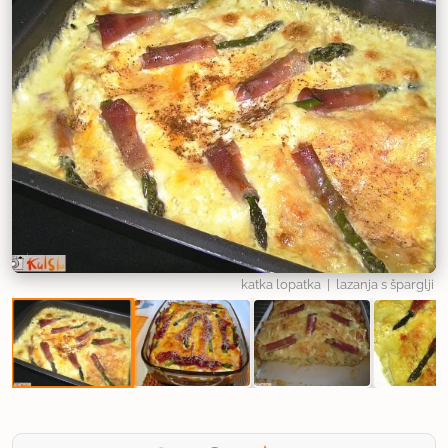
katka lopatka
| lazanja s šparglji