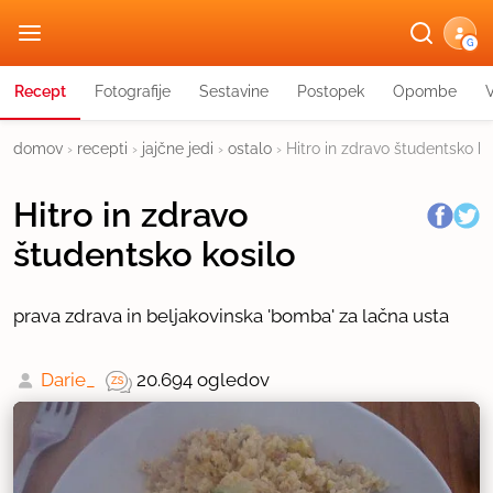
G
Recept
Fotografije
Sestavine
Postopek
Opombe
domov
›
recepti
›
jajčne jedi
›
ostalo
›
Hitro in zdravo študentsko ko
Hitro in zdravo
študentsko kosilo
prava zdrava in beljakovinska 'bomba' za lačna usta
Darie_
20.694 ogledov