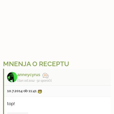
MNENJA O RECEPTU
anneycyrus
član od 2012
32 sporočil
10.7.2014 ob 11:41
top!