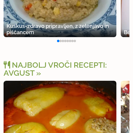
Kuskus-zdravo pripravljen, z zelenjavo in
piščancem
Bel
NAJBOLJ VROČI RECEPTI:
AVGUST