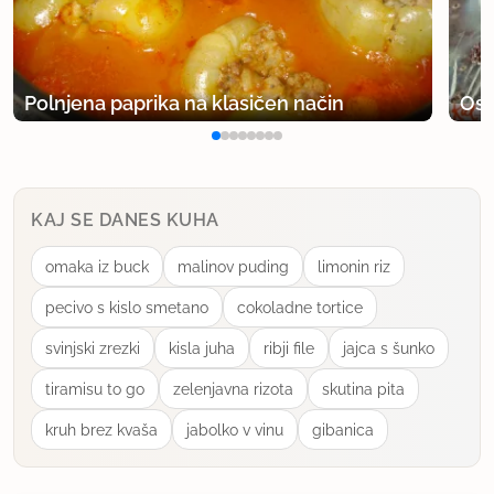
Polnjena paprika na klasičen način
Osv
KAJ SE DANES KUHA
omaka iz buck
malinov puding
limonin riz
pecivo s kislo smetano
cokoladne tortice
svinjski zrezki
kisla juha
ribji file
jajca s šunko
tiramisu to go
zelenjavna rizota
skutina pita
kruh brez kvaša
jabolko v vinu
gibanica