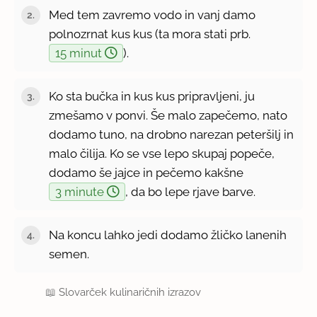
Med tem zavremo vodo in vanj damo
polnozrnat kus kus (ta mora stati prb.
15 minut
).
Ko sta bučka in kus kus pripravljeni, ju
zmešamo v ponvi. Še malo zapečemo, nato
dodamo tuno, na drobno narezan peteršilj in
malo čilija. Ko se vse lepo skupaj popeče,
dodamo še jajce in pečemo kakšne
3 minute
, da bo lepe rjave barve.
Na koncu lahko jedi dodamo žličko lanenih
semen.
📖
Slovarček kulinaričnih izrazov