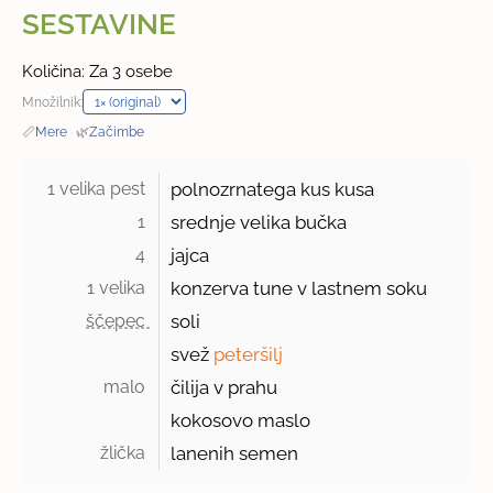
SESTAVINE
Količina: Za 3 osebe
Množilnik:
📏
Mere
·
🌿
Začimbe
1 velika pest 
polnozrnatega kus kusa
1 
srednje velika bučka
4 
jajca
1 velika 
konzerva tune v lastnem soku
ščepec 
soli
svež
peteršilj
malo 
čilija v prahu
kokosovo maslo
žlička 
lanenih semen