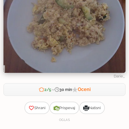
Darie_
Oceni
30 min
2/5
Zahtevnost
Shrani
Prispevaj
Natisni
OGLAS