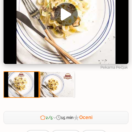
Pekarna Pečjak
Oceni
15 min
2/5
Zahtevnost