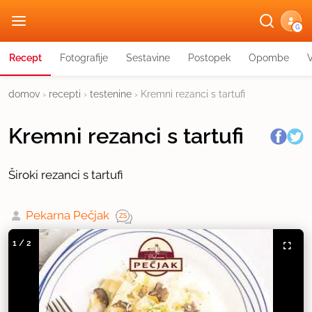
G
Recept
Fotografije
Sestavine
Postopek
Opombe
domov
›
recepti
›
testenine
›
Kremni rezanci s tartufi
Kremni rezanci s tartufi
Široki rezanci s tartufi
Pekarna Pečjak
1
/
2