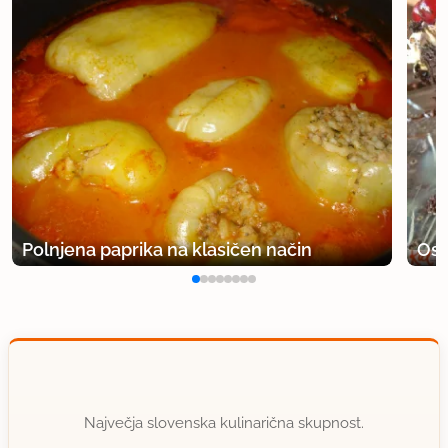
Polnjena paprika na klasičen način
Osv
Največja slovenska kulinarična skupnost.