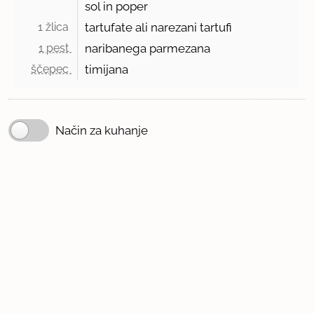
sol in poper
1 žlica 
tartufate ali narezani tartufi
1 pest 
naribanega parmezana
ščepec 
timijana
Način za kuhanje