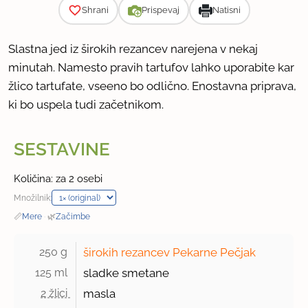
Shrani
Prispevaj
Natisni
Slastna jed iz širokih rezancev narejena v nekaj
minutah. Namesto pravih tartufov lahko uporabite kar
žlico tartufate, vseeno bo odlično. Enostavna priprava,
ki bo uspela tudi začetnikom.
SESTAVINE
Količina: za 2 osebi
Množilnik:
📏
Mere
·
🌿
Začimbe
250 g 
širokih rezancev Pekarne Pečjak
125 ml 
sladke smetane
2 žlici 
masla