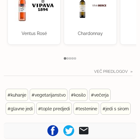
Ventus Rosé
Chardonnay
VEČ PREDLOGOV
#kuhanje
#vegetarijanstvo
#kosilo
#večerja
#glavne jedi
#tople predjedi
#testenine
#jedi s sirom