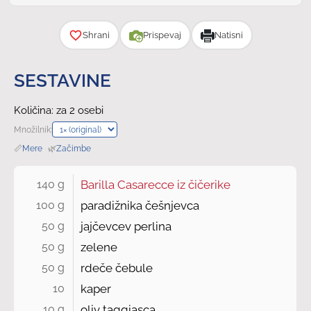
Zahtevnost
Shrani
Prispevaj
Natisni
SESTAVINE
Količina: za 2 osebi
Množilnik:
📏
Mere
·
🌿
Začimbe
140 g 
Barilla Casarecce iz čičerike
100 g 
paradižnika češnjevca
50 g 
jajčevcev perlina
50 g 
zelene
50 g 
rdeče čebule
10 
kaper
10 g 
oliv taggiasca