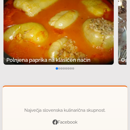
Polnjena paprika na klasičen način
Osv
Največja slovenska kulinarična skupnost.
Facebook