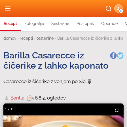
G
Recept
Fotografije
Sestavine
Postopek
Opombe
domov
›
recepti
›
testenine
›
Barilla Casarecce iz čičerike z lahko
Barilla Casarecce iz
čičerike z lahko kaponato
Casarecce iz čičerike z vonjem po Siciliji
Barilla
6.851 ogledov
1
/
2