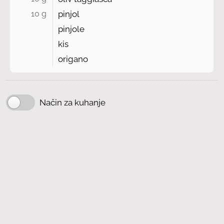
10 g 
pinjol
pinjole
kis
origano
Način za kuhanje