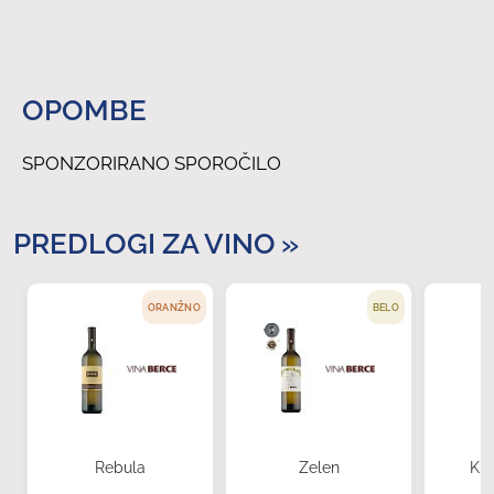
OPOMBE
SPONZORIRANO SPOROČILO
PREDLOGI ZA VINO
ORANŽNO
BELO
Rebula
Zelen
Kra