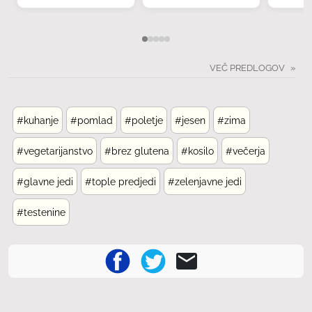
VEČ PREDLOGOV
#kuhanje
#pomlad
#poletje
#jesen
#zima
#vegetarijanstvo
#brez glutena
#kosilo
#večerja
#glavne jedi
#tople predjedi
#zelenjavne jedi
#testenine