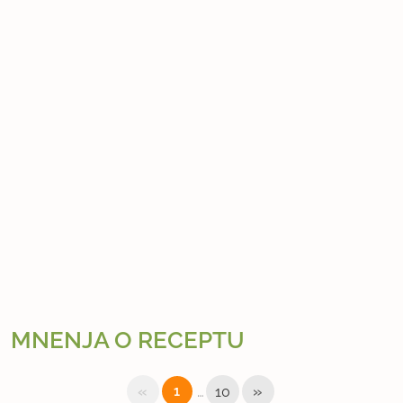
MNENJA O RECEPTU
«
…
»
1
10