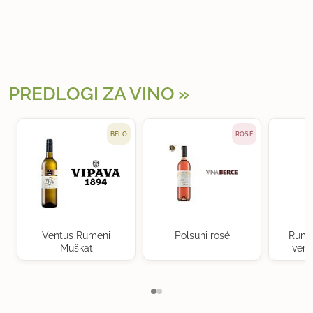
PREDLOGI ZA VINO
BELO
ROSÉ
Ventus Rumeni
Polsuhi rosé
Rume
Muškat
verd