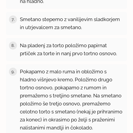
na hladno.
Smetano stepemo z vanilijevim sladkorjem
7.
in utrjevalcem za smetano.
Na pladenj za torto položimo papirnat
8.
prtiček za torte in nanj prvo tortno osnovo.
Pokapamo z malo ruma in obložimo s
9.
hladno višnjevo kremo. Položimo drugo
tortno osnovo, pokapamo z rumom in
premažemo s tretjino smetane. Na smetano
položimo še tretjo osnovo, premažemo
celotno torto s smetano (nekaj je prihranimo
za konec) in okrasimo po želji s praženimi
nalistanimi mandlji in čokolado.