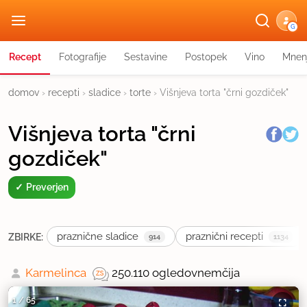
G
Recept
Fotografije
Sestavine
Postopek
Vino
Mnen
domov
›
recepti
›
sladice
›
torte
›
Višnjeva torta "črni gozdiček"
Višnjeva torta "črni
gozdiček"
Preverjen
praznične sladice
praznični recepti
ZBIRKE:
914
1134
Karmelinca
250.110 ogledov
nemčija
1
/
65