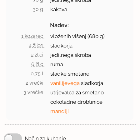
jedilnega škroba
30 g 
kakava
Nadev:
1 kozarec 
vloženih višenj (
680 g
)
4 žlice 
sladkorja
2 žlici 
jedilnega škroba
6 žlic 
ruma
0,75 l 
sladke smetane
2 vrečki 
vanilijevega
sladkorja
3 vrečke 
utrjevalca za smetano
čokoladne drobtinice
mandlji
Način za kuhanje