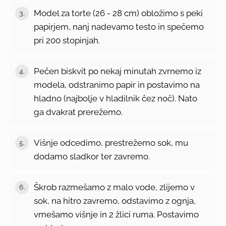
Model za torte (26 - 28 cm) obložimo s peki
3.
papirjem, nanj nadevamo testo in spečemo
pri 200 stopinjah.
Pečen biskvit po nekaj minutah zvrnemo iz
4.
modela, odstranimo papir in postavimo na
hladno (najbolje v hladilnik čez noč). Nato
ga dvakrat prerežemo.
Višnje odcedimo, prestrežemo sok, mu
5.
dodamo sladkor ter zavremo.
Škrob razmešamo z malo vode, zlijemo v
6.
sok, na hitro zavremo, odstavimo z ognja,
vmešamo višnje in 2 žlici ruma. Postavimo