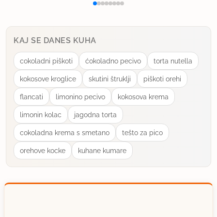
Dolores, za peko računaj približno 30 minut (pa 200
stopinj je pri moji pečici malo preveč, 180 je
dovolj), potem pa preveri z zobotrebcem, pletilko
KAJ SE DANES KUHA
ipd. (jaz uporabljam "špiknadel" = igla za pretikanje).
cokoladni piškoti
ćokoladno pecivo
torta nutella
2
uporabno
kokosove kroglice
skutini štruklji
piškoti orehi
flancati
limonino pecivo
kokosova krema
alexis
član od 2006
884 sporočil
limonin kolac
jagodna torta
9.11.2006 ob 12:47
cokoladna krema s smetano
tešto za pico
orehove kocke
kuhane kumare
Hvala.
uporabno
alexis
član od 2006
884 sporočil