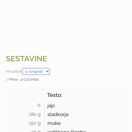
SESTAVINE
Množilnik:
📏
Mere
·
🌿
Začimbe
Testo:
6 
jajc
180 g 
sladkorja
150 g 
moke
30 g 