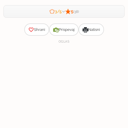
5
3/5
(38)
Zahtevnost
Shrani
Prispevaj
Natisni
OGLAS