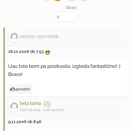
Stran:
neznan uporabnik
18.10.2006 ob 7:53
Uau tole bom pa poizkusila, izgleda fantastično! :)
Bravo!
uporabno
teta torta
član od 2005
1268 sporočil
9.11.2006 ob 8:46