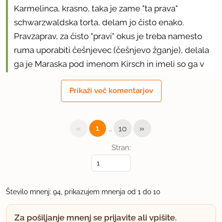
Karmelinca, krasno, taka je zame "ta prava"
schwarzwaldska torta, delam jo čisto enako.
Pravzaprav, za čisto "pravi" okus je treba namesto
ruma uporabiti češnjevec (češnjevo žganje), delala
ga je Maraska pod imenom Kirsch in imeli so ga v
Maximarketu (ne vem, ali ga še imajo, jaz navadno
Prikaži več komentarjev
kupim "Kirschwasser" na smučanju v Dolomitih). V
Schwarzwaldu raste namreč dosti češenj in višenj,
ki jih predelajo v žganje (ne liker!). Tudi z rumom je
«
…
»
1
10
torta seveda zelo dobra. In z alkoholom se ne sme
"šparati" - to ni torta za otroke ali zdravljene
Stran:
alkoholike!
uporabno
Število mnenj: 94, prikazujem mnenja od 1 do 10
Dolores
Za pošiljanje mnenj se prijavite ali vpišite.
član od 2005
1305 sporočil