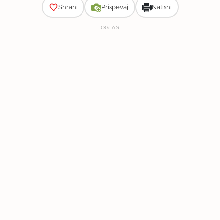
Shrani
Prispevaj
Natisni
OGLAS