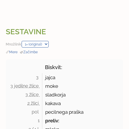
SESTAVINE
Množilnik:
📏
Mere
·
🌿
Začimbe
Biskvit:
3 
jajca
3 jedilne žlice 
moke
3 žlice 
sladkorja
2 žlici 
kakava
pol 
pecilnega praška
1
preliv: