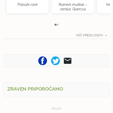
Polsuhi rosé
Rumeni muškat –
Ven
verduc Quercus
VEČ PREDLOGOV
ZRAVEN PRIPOROČAMO
OGLAS