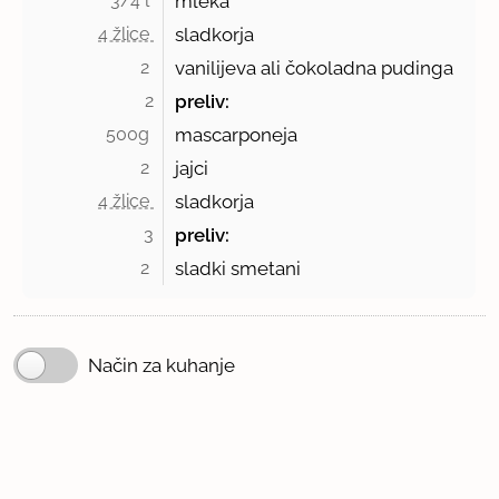
3/4 l 
mleka
4 žlice 
sladkorja
2 
vanilijeva ali čokoladna pudinga
2
preliv:
500g 
mascarponeja
2 
jajci
4 žlice 
sladkorja
3
preliv:
2 
sladki smetani
Način za kuhanje