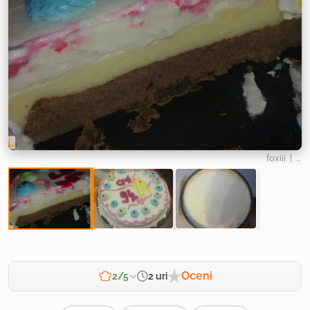
foxiii
| ...
Oceni
2 uri
2/5
Zahtevnost