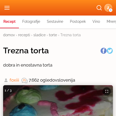
G
Recept
Fotografije
Sestavine
Postopek
Vino
Mnen
domov
›
recepti
›
sladice
›
torte
›
Trezna torta
Trezna torta
dobra in enostavna torta
foxiii
7.662 ogledov
slovenija
1
/
3