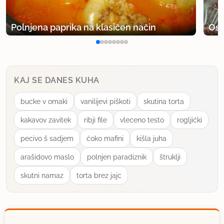
Polnjena paprika na klasičen način
Osv
KAJ SE DANES KUHA
bucke v omaki
vanilijevi piškoti
skutina torta
kakavov zavitek
ribji file
vleceno testo
rogljićki
pecivo š sadjem
ćoko mafini
kišla juha
arašidovo maslo
polnjen paradiznik
štruklji
skutni namaz
torta brez jajc