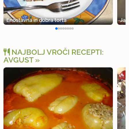
Enostavna in dobra torta
Jag
NAJBOLJ VROČI RECEPTI:
AVGUST