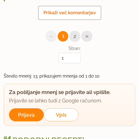
24.11.2008 ob 10:02
Prikaži več komentarjev
sj sliši se dober, sam tale zelen biskvit mal preveč
umetno bode
«
»
1
2
uporabno
Stran:
Vegica
član od 2005
96 sporočil
Število mnenj: 13, prikazujem mnenja od 1 do 10
24.11.2008 ob 12:08
Za pošiljanje mnenj se prijavite ali vpišite.
sm ga pobarvala... meni bilo zelo všeč, fantu pa ni
Prijavite se lahko tudi z Google računom.
šlo v glavo, od kje zelena torta :)
Prijava
Vpis
uporabno
ycrna