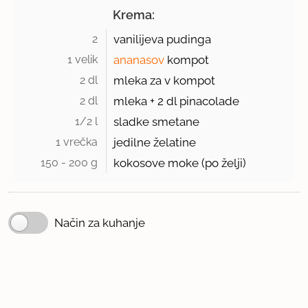
Krema:
2 
vanilijeva pudinga
1 velik 
ananasov
kompot
2 dl 
mleka za v kompot
2 dl 
mleka + 2 dl pinacolade
1/2 l 
sladke smetane
1 vrečka 
jedilne želatine
150 - 200 g 
kokosove moke (po želji)
Način za kuhanje