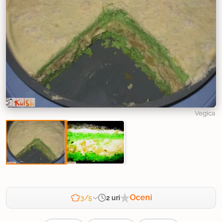
Vegica
Oceni
2 uri
3/5
Zahtevnost