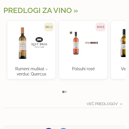
PREDLOGI ZA VINO
BELO
ROSÉ
Rumeni muškat –
Polsuhi rosé
Ven
verduc Quercus
VEČ PREDLOGOV