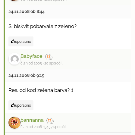
24.11.2008 ob 8:44
Si biskvit pobarvala z zeleno?
uporabno
Babyface
član od 2005
20 sporočil
24.11.2008 ob 9:15
Res, od kod zelena barva? :)
uporabno
bannanna
član od 2006
5457 sporočil