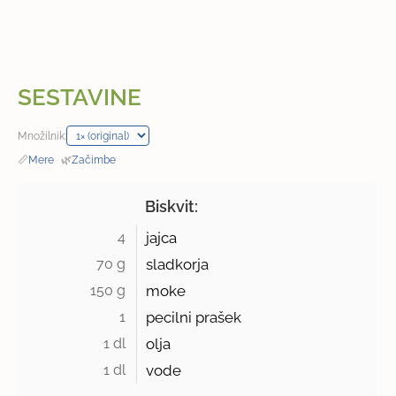
SESTAVINE
Množilnik:
📏
Mere
·
🌿
Začimbe
Biskvit:
4 
jajca
70 g 
sladkorja
150 g 
moke
1 
pecilni prašek
1 dl 
olja
1 dl 
vode