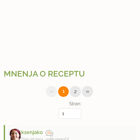
MNENJA O RECEPTU
«
»
1
2
Stran:
ksenjako
član od 2004
1086 sporočil