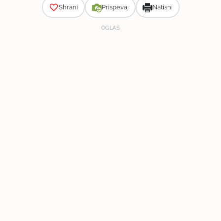
Shrani
Prispevaj
Natisni
OGLAS