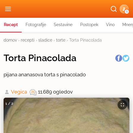
G
Recept
Fotografije
Sestavine
Postopek
Vino
Mnen
domov
›
recepti
›
sladice
›
torte
›
Torta Pinacolada
Torta Pinacolada
pijana ananasova torta s pinacolado
Vegica
11.689 ogledov
1
/
2