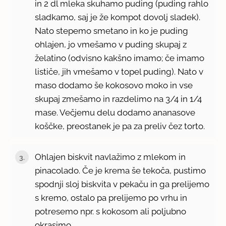
in 2 dl mleka skuhamo puding (puding rahlo
sladkamo, saj je že kompot dovolj sladek).
Nato stepemo smetano in ko je puding
ohlajen, jo vmešamo v puding skupaj z
želatino (odvisno kakšno imamo; če imamo
lističe, jih vmešamo v topel puding). Nato v
maso dodamo še kokosovo moko in vse
skupaj zmešamo in razdelimo na 3/4 in 1/4
mase. Večjemu delu dodamo ananasove
koščke, preostanek je pa za preliv čez torto.
Ohlajen biskvit navlažimo z mlekom in
pinacolado. Če je krema še tekoča, pustimo
spodnji sloj biskvita v pekaču in ga prelijemo
s kremo, ostalo pa prelijemo po vrhu in
potresemo npr. s kokosom ali poljubno
okrasimo.